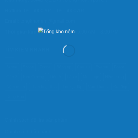
Hotline:
0916000204 – 0916000704
Email:
tongkhonem@gmail.com
Thời gian làm việc:
Mon – Sun / 9:00 AM – 8:00 PM
TÌM KIẾM NHANH
3zone
5zone
7zone
Bông ép
Cao su
Everon
Foam
Gấp 3
Kim Cương
Liên Á
Lò xo
Massage
Nệm cứng
Nệm mềm
Than hoạt tính
Túi độc lập
Vạn Thành
Đa tầng
Đồng Phú
Chính sách đổi trả sản phẩm
Chính sách bảo hành