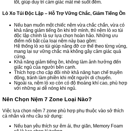
tốt, giúp duy trì cảm giác mát mẻ suốt đêm.
Lò Xo Túi Độc Lập – Hỗ Trợ Vững Chắc, Giảm Tiếng Ồn
Nếu bạn muốn một chiếc nệm vừa chắc chắn, vừa có
khả năng giảm tiếng ồn khi trở mình, thì nệm lò xo túi
độc lập chính là sự lựa chọn hoàn hảo. Những ưu
điểm nổi bật của loại nệm này bao gồm:
Hệ thống lò xo túi giúp nâng đỡ cơ thể theo từng vùng,
mang lại sự vững chắc mà không gây cảm giác quá
cứng.
Khả năng giảm tiếng ồn, không làm ảnh hưởng đến
giấc ngủ của người bên cạnh.
Thích hợp cho cặp đôi nhờ khả năng hạn chế truyền
động, tránh làm phiền khi một người di chuyển.
Ngoài ra, nệm lò xo còn có độ thoáng khí cao, phù hợp
với những ai dễ nóng khi ngủ.
Nên Chọn Nệm 7 Zone Loại Nào?
Việc lựa chọn nệm 7 zone phù hợp phụ thuộc vào sở thích
cá nhân và nhu cầu sử dụng:
Nếu bạn yêu thích sự êm ái, thư giãn, Memory Foam