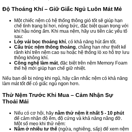
Độ Thoáng Khí – Giữ Giấc Ngủ Luôn Mát Mẻ
Một chiếc nệm có hệ thống thông gió tốt sẽ giúp hạn
chế tình trạng bí hơi, nóng bức, đặc biệt quan trọng với
khí hậu nóng ẩm. Khi mua nệm, hãy ưu tiên các yếu tố
sau:
Lớp vải bọc thoáng khí
, có khả năng hút ẩm tốt.
Cấu trúc nệm thông thoáng
, chẳng hạn như thiết kế
rãnh khí trên nệm cao su hoặc hệ thống lò xo hỗ trợ lưu
thông không khí.
Công nghệ làm mát
, đặc biệt trên nệm Memory Foam
thế hệ mới giúp hạn chế giữ nhiệt.
Nếu bạn dễ bị nóng khi ngủ, hãy cân nhắc nệm có khả năng
làm mát tốt để có giấc ngủ ngon hơn.
Thử Nệm Trước Khi Mua – Cảm Nhận Sự
Thoải Mái
Nếu có cơ hội, hãy
nằm thử nệm ít nhất 5 - 10 phút
để cảm nhận độ êm, độ cứng và khả năng nâng đỡ.
Một số mẹo khi thử nệm:
Nằm ở nhiều tư thế
(ngửa, nghiêng, sấp) để xem nệm