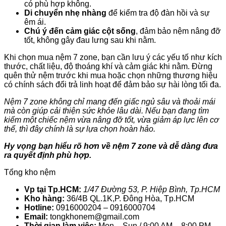
có phù hợp không.
Di chuyển nhẹ nhàng
để kiểm tra độ đàn hồi và sự
êm ái.
Chú ý đến cảm giác cột sống
, đảm bảo nệm nâng đỡ
tốt, không gây đau lưng sau khi nằm.
Khi chọn mua nệm 7 zone, bạn cần lưu ý các yếu tố như kích
thước, chất liệu, độ thoáng khí và cảm giác khi nằm. Đừng
quên thử nệm trước khi mua hoặc chọn những thương hiệu
có chính sách đổi trả linh hoạt để đảm bảo sự hài lòng tối đa.
Nệm 7 zone không chỉ mang đến giấc ngủ sâu và thoải mái
mà còn giúp cải thiện sức khỏe lâu dài. Nếu bạn đang tìm
kiếm một chiếc nệm vừa nâng đỡ tốt, vừa giảm áp lực lên cơ
thể, thì đây chính là sự lựa chọn hoàn hảo.
Hy vọng bạn hiểu rõ hơn về nệm 7 zone và dễ dàng đưa
ra quyết định phù hợp.
Tổng kho nệm
Vp tại Tp.HCM:
1/47 Đường 53, P. Hiệp Bình, Tp.HCM
Kho hàng:
36/4B QL.1K,P. Đông Hòa, Tp.HCM
Hotline:
0916000204 – 0916000704
Email:
tongkhonem@gmail.com
Thời gian làm việc:
Mon – Sun / 9:00 AM – 8:00 PM