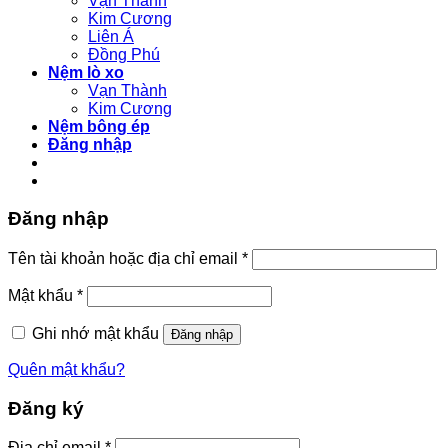
Vạn Thành
Kim Cương
Liên Á
Đồng Phú
Nệm lò xo
Vạn Thành
Kim Cương
Nệm bông ép
Đăng nhập
Đăng nhập
Bắt
Tên tài khoản hoặc địa chỉ email
*
buộc
Bắt
Mật khẩu
*
buộc
Ghi nhớ mật khẩu
Đăng nhập
Quên mật khẩu?
Đăng ký
Bắt
Địa chỉ email
*