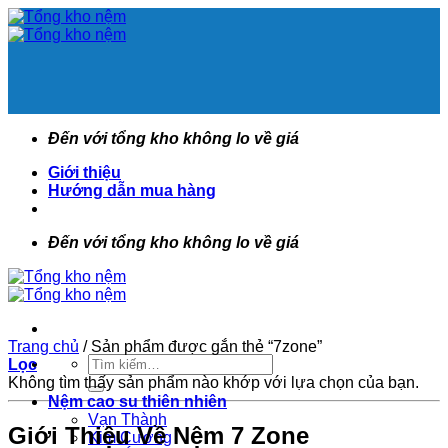
Bỏ
qua
nội
dung
Đến với tổng kho không lo về giá
Giới thiệu
Hướng dẫn mua hàng
Đến với tổng kho không lo về giá
Trang chủ
/
Sản phẩm được gắn thẻ “7zone”
Tìm
Lọc
kiếm:
Không tìm thấy sản phẩm nào khớp với lựa chọn của bạn.
Nệm cao su thiên nhiên
Vạn Thành
Giới Thiệu Về Nệm 7 Zone
Kim Cương