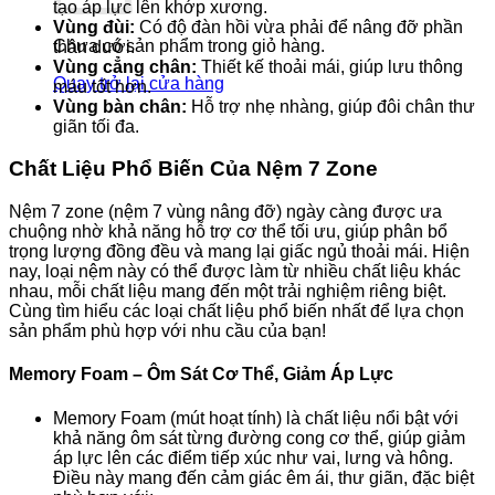
tạo áp lực lên khớp xương.
Vùng đùi:
Có độ đàn hồi vừa phải để nâng đỡ phần
Chưa có sản phẩm trong giỏ hàng.
thân dưới.
Vùng cẳng chân:
Thiết kế thoải mái, giúp lưu thông
Quay trở lại cửa hàng
máu tốt hơn.
Vùng bàn chân:
Hỗ trợ nhẹ nhàng, giúp đôi chân thư
giãn tối đa.
Chất Liệu Phổ Biến Của Nệm 7 Zone
Nệm 7 zone (nệm 7 vùng nâng đỡ) ngày càng được ưa
chuộng nhờ khả năng hỗ trợ cơ thể tối ưu, giúp phân bổ
trọng lượng đồng đều và mang lại giấc ngủ thoải mái. Hiện
nay, loại nệm này có thể được làm từ nhiều chất liệu khác
nhau, mỗi chất liệu mang đến một trải nghiệm riêng biệt.
Cùng tìm hiểu các loại chất liệu phổ biến nhất để lựa chọn
sản phẩm phù hợp với nhu cầu của bạn!
Memory Foam – Ôm Sát Cơ Thể, Giảm Áp Lực
Memory Foam (mút hoạt tính) là chất liệu nổi bật với
khả năng ôm sát từng đường cong cơ thể, giúp giảm
áp lực lên các điểm tiếp xúc như vai, lưng và hông.
Điều này mang đến cảm giác êm ái, thư giãn, đặc biệt