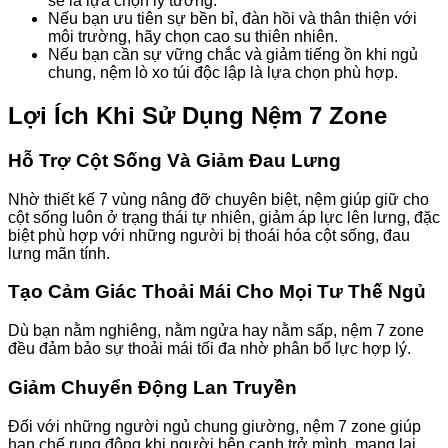
sẽ là lựa chọn lý tưởng.
Nếu bạn ưu tiên sự bền bỉ, đàn hồi và thân thiện với
môi trường, hãy chọn cao su thiên nhiên.
Nếu bạn cần sự vững chắc và giảm tiếng ồn khi ngủ
chung, nệm lò xo túi độc lập là lựa chọn phù hợp.
Lợi Ích Khi Sử Dụng Nệm 7 Zone
Hỗ Trợ Cột Sống Và Giảm Đau Lưng
Nhờ thiết kế 7 vùng nâng đỡ chuyên biệt, nệm giúp giữ cho
cột sống luôn ở trạng thái tự nhiên, giảm áp lực lên lưng, đặc
biệt phù hợp với những người bị thoái hóa cột sống, đau
lưng mãn tính.
Tạo Cảm Giác Thoải Mái Cho Mọi Tư Thế Ngủ
Dù bạn nằm nghiêng, nằm ngửa hay nằm sấp, nệm 7 zone
đều đảm bảo sự thoải mái tối đa nhờ phân bổ lực hợp lý.
Giảm Chuyển Động Lan Truyền
Đối với những người ngủ chung giường, nệm 7 zone giúp
hạn chế rung động khi người bên cạnh trở mình, mang lại