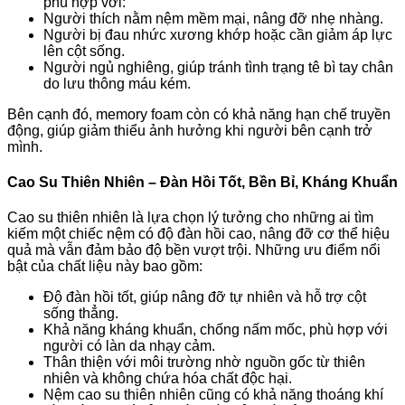
phù hợp với:
Người thích nằm nệm mềm mại, nâng đỡ nhẹ nhàng.
Người bị đau nhức xương khớp hoặc cần giảm áp lực
lên cột sống.
Người ngủ nghiêng, giúp tránh tình trạng tê bì tay chân
do lưu thông máu kém.
Bên cạnh đó, memory foam còn có khả năng hạn chế truyền
động, giúp giảm thiểu ảnh hưởng khi người bên cạnh trở
mình.
Cao Su Thiên Nhiên – Đàn Hồi Tốt, Bền Bỉ, Kháng Khuẩn
Cao su thiên nhiên là lựa chọn lý tưởng cho những ai tìm
kiếm một chiếc nệm có độ đàn hồi cao, nâng đỡ cơ thể hiệu
quả mà vẫn đảm bảo độ bền vượt trội. Những ưu điểm nổi
bật của chất liệu này bao gồm:
Độ đàn hồi tốt, giúp nâng đỡ tự nhiên và hỗ trợ cột
sống thẳng.
Khả năng kháng khuẩn, chống nấm mốc, phù hợp với
người có làn da nhạy cảm.
Thân thiện với môi trường nhờ nguồn gốc từ thiên
nhiên và không chứa hóa chất độc hại.
Nệm cao su thiên nhiên cũng có khả năng thoáng khí