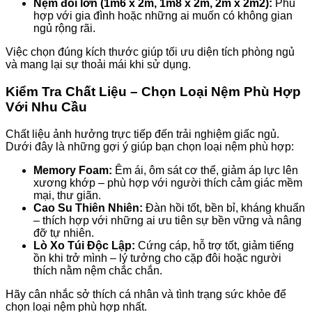
Nệm đôi lớn (1m6 x 2m, 1m8 x 2m, 2m x 2m2):
Phù
hợp với gia đình hoặc những ai muốn có không gian
ngủ rộng rãi.
Việc chọn đúng kích thước giúp tối ưu diện tích phòng ngủ
và mang lại sự thoải mái khi sử dụng.
Kiểm Tra Chất Liệu – Chọn Loại Nệm Phù Hợp
Với Nhu Cầu
Chất liệu ảnh hưởng trực tiếp đến trải nghiệm giấc ngủ.
Dưới đây là những gợi ý giúp bạn chọn loại nệm phù hợp:
Memory Foam:
Êm ái, ôm sát cơ thể, giảm áp lực lên
xương khớp – phù hợp với người thích cảm giác mềm
mại, thư giãn.
Cao Su Thiên Nhiên:
Đàn hồi tốt, bền bỉ, kháng khuẩn
– thích hợp với những ai ưu tiên sự bền vững và nâng
đỡ tự nhiên.
Lò Xo Túi Độc Lập:
Cứng cáp, hỗ trợ tốt, giảm tiếng
ồn khi trở mình – lý tưởng cho cặp đôi hoặc người
thích nằm nệm chắc chắn.
Hãy cân nhắc sở thích cá nhân và tình trạng sức khỏe để
chọn loại nệm phù hợp nhất.