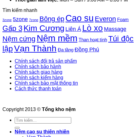
Tìm kiếm nhanh
Cao su
Bông ép
Everon
5zone
Foam
3zone
7zone
Lò xo
Kim Cương
Gấp 3
Liên Á
Massage
Nệm mềm
Túi độc
Nệm cứng
Than hoạt tính
Vạn Thành
lập
Đồng Phú
Đa tầng
Chính sách đổi trả sản phẩm
Chính sách bảo hành
Chính sách giao hàng
Chính sách kiểm hàng
Chính sách bảo mật thông tin
Cách thức thanh toán
Copyright 2013 ©
Tổng kho nệm
Tìm
kiếm:
Nệm cao su thiên nhiên