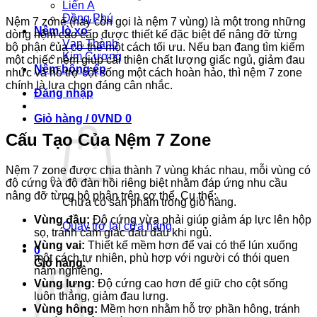
Liên Á
Đồng Phú
Nệm 7 zone (hay còn gọi là nệm 7 vùng) là một trong những
Nệm lò xo
dòng nệm cao cấp được thiết kế đặc biệt để nâng đỡ từng
Vạn Thành
bộ phận của cơ thể một cách tối ưu. Nếu bạn đang tìm kiếm
Kim Cương
một chiếc nệm giúp cải thiện chất lượng giấc ngủ, giảm đau
Nệm bông ép
nhức và hỗ trợ cột sống một cách hoàn hảo, thì nệm 7 zone
chính là lựa chọn đáng cân nhắc.
Đăng nhập
Giỏ hàng /
0
VND
0
Cấu Tạo Của Nệm 7 Zone
Nệm 7 zone được chia thành 7 vùng khác nhau, mỗi vùng có
độ cứng và độ đàn hồi riêng biệt nhằm đáp ứng nhu cầu
nâng đỡ từng bộ phận trên cơ thể. Cụ thể:
Chưa có sản phẩm trong giỏ hàng.
Vùng đầu:
Độ cứng vừa phải giúp giảm áp lực lên hộp
Quay trở lại cửa hàng
sọ, tránh cảm giác đau đầu khi ngủ.
Vùng vai:
Thiết kế mềm hơn để vai có thể lún xuống
0
một cách tự nhiên, phù hợp với người có thói quen
Giỏ hàng
nằm nghiêng.
Vùng lưng:
Độ cứng cao hơn để giữ cho cột sống
luôn thẳng, giảm đau lưng.
Vùng hông:
Mềm hơn nhằm hỗ trợ phần hông, tránh