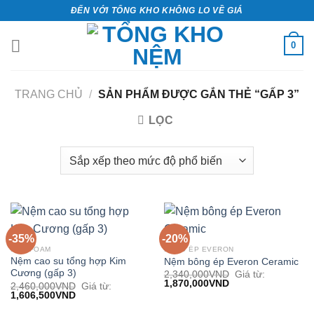
Bỏ
ĐẾN VỚI TỔNG KHO KHÔNG LO VỀ GIÁ
qua
nội
0
dung
TRANG CHỦ
/
SẢN PHẨM ĐƯỢC GẮN THẺ “GẤP 3”
LỌC
-35%
-20%
NỆM FOAM
BÔNG ÉP EVERON
Nệm cao su tổng hợp Kim
Nệm bông ép Everon Ceramic
Cương (gấp 3)
2,340,000
VND
Giá từ:
1,870,000
VND
2,460,000
VND
Giá từ:
1,606,500
VND