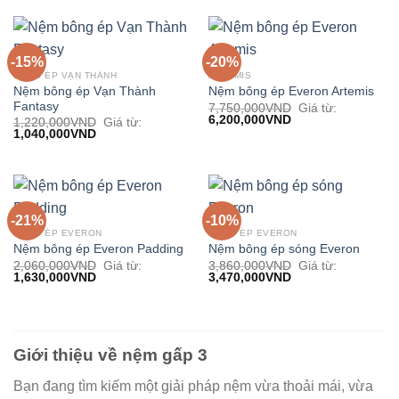
-15%
-20%
BÔNG ÉP VẠN THÀNH
ARTEMIS
Nệm bông ép Vạn Thành
Nệm bông ép Everon Artemis
Fantasy
7,750,000
VND
Giá từ:
6,200,000
VND
1,220,000
VND
Giá từ:
1,040,000
VND
-21%
-10%
BÔNG ÉP EVERON
BÔNG ÉP EVERON
Nệm bông ép Everon Padding
Nệm bông ép sóng Everon
2,060,000
VND
Giá từ:
3,860,000
VND
Giá từ:
1,630,000
VND
3,470,000
VND
Giới thiệu về nệm gấp 3
Bạn đang tìm kiếm một giải pháp nệm vừa thoải mái, vừa