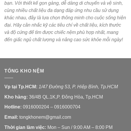
bạn. Với thiết kế gọn gàng, dễ dàng di chuyển và vệ sinh,
cùng nhiều chất liệu đa dạng đáp ứng nhu cầu sử dụng
khác nhau, đây là lựa chọn thông minh cho cuộc sống hiện
đại. Hãy cân nhắc kỹ các tiêu chí về chất liệu, kích thước
và độ cứng để tìm được chiếc nệm phù hợp nhất, mang
đến giấc ngủ chất lượng và nâng cao sức khỏe mỗi ngày!
TỔNG KHO NỆM
Vp tại Tp.HCM:
1/47 Đường 53, P. Hiệp Bình, Tp.HCM
Kho hàng:
36/4B QL.1K,P. Đông Hòa, Tp.HCM
Hotline:
0916000204 – 0916000704
Email:
tongkhonem@gmail.com
Thời gian làm việc:
Mon – Sun / 9:00 AM – 8:00 PM