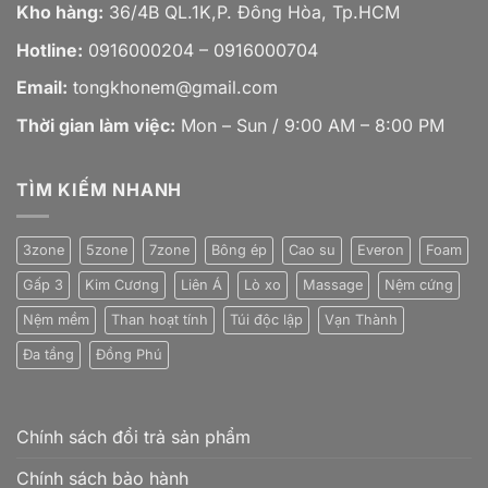
Kho hàng:
36/4B QL.1K,P. Đông Hòa, Tp.HCM
Hotline:
0916000204 – 0916000704
Email:
tongkhonem@gmail.com
Thời gian làm việc:
Mon – Sun / 9:00 AM – 8:00 PM
TÌM KIẾM NHANH
3zone
5zone
7zone
Bông ép
Cao su
Everon
Foam
Gấp 3
Kim Cương
Liên Á
Lò xo
Massage
Nệm cứng
Nệm mềm
Than hoạt tính
Túi độc lập
Vạn Thành
Đa tầng
Đồng Phú
Chính sách đổi trả sản phẩm
Chính sách bảo hành