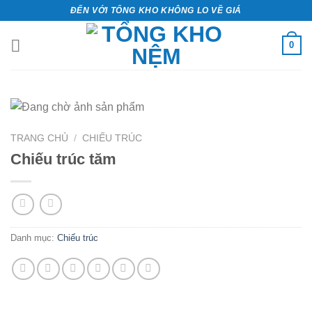
Bỏ
ĐẾN VỚI TỔNG KHO KHÔNG LO VỀ GIÁ
qua
nội
0
dung
TRANG CHỦ
/
CHIẾU TRÚC
Chiếu trúc tăm
Danh mục:
Chiếu trúc