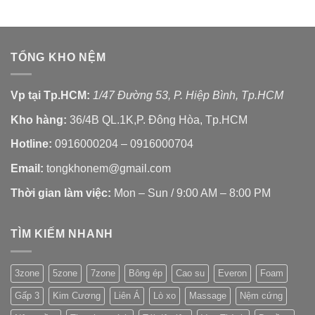
TỔNG KHO NỆM
Vp tại Tp.HCM:
1/47 Đường 53, P. Hiệp Bình, Tp.HCM
Kho hàng:
36/4B QL.1K,P. Đông Hòa, Tp.HCM
Hotline:
0916000204 – 0916000704
Email:
tongkhonem@gmail.com
Thời gian làm việc:
Mon – Sun / 9:00 AM – 8:00 PM
TÌM KIẾM NHANH
3zone
5zone
7zone
Bông ép
Cao su
Everon
Foam
Gấp 3
Kim Cương
Liên Á
Lò xo
Massage
Nệm cứng