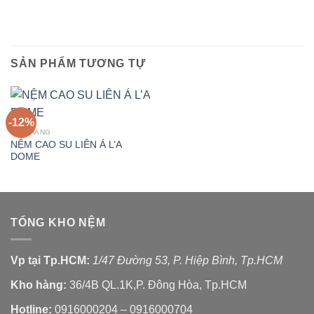
SẢN PHẨM TƯƠNG TỰ
-12%
KHO HÀNG
NỆM CAO SU LIÊN Á L’A
DOME
TỔNG KHO NỆM
Vp tại Tp.HCM:
1/47 Đường 53, P. Hiệp Bình, Tp.HCM
Kho hàng:
36/4B QL.1K,P. Đông Hòa, Tp.HCM
Hotline:
0916000204 – 0916000704