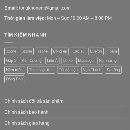
Email:
tongkhonem@gmail.com
Thời gian làm việc:
Mon – Sun / 9:00 AM – 8:00 PM
TÌM KIẾM NHANH
3zone
5zone
7zone
Bông ép
Cao su
Everon
Foam
Gấp 3
Kim Cương
Liên Á
Lò xo
Massage
Nệm cứng
Nệm mềm
Than hoạt tính
Túi độc lập
Vạn Thành
Đa tầng
Đồng Phú
Chính sách đổi trả sản phẩm
Chính sách bảo hành
Chính sách giao hàng