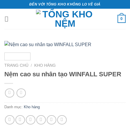
Bỏ
ĐẾN VỚI TỔNG KHO KHÔNG LO VỀ GIÁ
qua
nội
0
dung
TRANG CHỦ
/
KHO HÀNG
Nệm cao su nhân tạo WINFALL SUPER
Danh mục:
Kho hàng