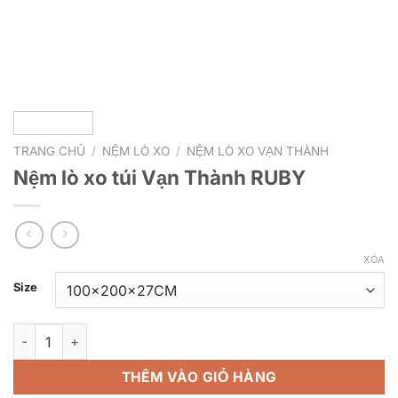
TRANG CHỦ
/
NỆM LÒ XO
/
NỆM LÒ XO VẠN THÀNH
Nệm lò xo túi Vạn Thành RUBY
XÓA
Size
Nệm lò xo túi Vạn Thành RUBY số lượng
THÊM VÀO GIỎ HÀNG