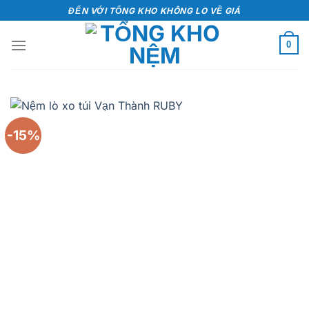
Bỏ
ĐẾN VỚI TỔNG KHO KHÔNG LO VỀ GIÁ
qua
nội
0
dung
-15%