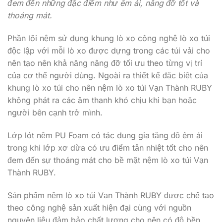
đem đến những đặc điểm như êm ái, nâng đỡ tốt và
thoáng mát.
Phần lõi nệm sử dụng khung lò xo công nghệ lò xo túi
độc lập với mỗi lò xo được dựng trong các túi vải cho
nên tạo nên khả năng nâng đỡ tối ưu theo từng vị trí
của cơ thể người dùng. Ngoài ra thiết kế đặc biệt của
khung lò xo túi cho nên nệm lò xo túi Vạn Thành RUBY
không phát ra các âm thanh khó chịu khi bạn hoặc
người bên cạnh trở mình.
Lớp lót nệm PU Foam có tác dụng gia tăng độ êm ái
trong khi lớp xơ dừa có ưu điểm tản nhiệt tốt cho nên
đem đến sự thoáng mát cho bề mặt nệm lò xo túi Vạn
Thành RUBY.
Sản phẩm nệm lò xo túi Vạn Thành RUBY được chế tạo
theo công nghệ sản xuất hiện đại cùng với nguồn
nguyên liệu đảm bảo chất lượng cho nên có độ bền