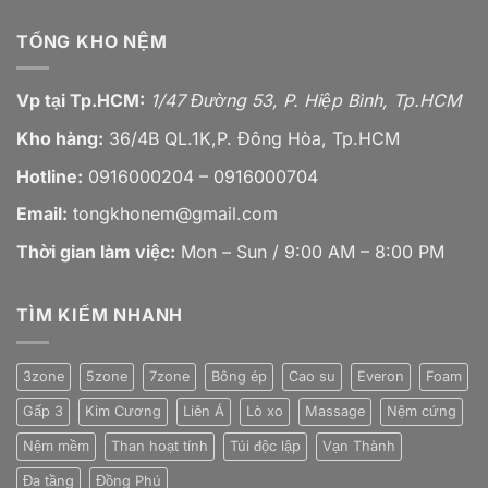
TỔNG KHO NỆM
Vp tại Tp.HCM:
1/47 Đường 53, P. Hiệp Bình, Tp.HCM
Kho hàng:
36/4B QL.1K,P. Đông Hòa, Tp.HCM
Hotline:
0916000204 – 0916000704
Email:
tongkhonem@gmail.com
Thời gian làm việc:
Mon – Sun / 9:00 AM – 8:00 PM
TÌM KIẾM NHANH
3zone
5zone
7zone
Bông ép
Cao su
Everon
Foam
Gấp 3
Kim Cương
Liên Á
Lò xo
Massage
Nệm cứng
Nệm mềm
Than hoạt tính
Túi độc lập
Vạn Thành
Đa tầng
Đồng Phú