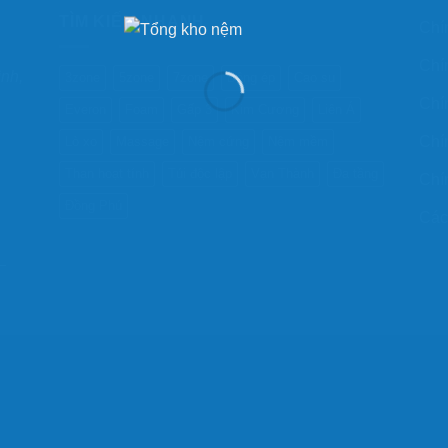
TÌM KIẾM NHANH
Chí
Chí
ình,
3zone
5zone
7zone
Bông ép
Cao su
Chí
Everon
Foam
Gấp 3
Kim Cương
Liên Á
Chí
Lò xo
Massage
Nệm cứng
Nệm mềm
Than hoạt tính
Túi độc lập
Vạn Thành
Đa tầng
Chí
Đồng Phú
Các
–