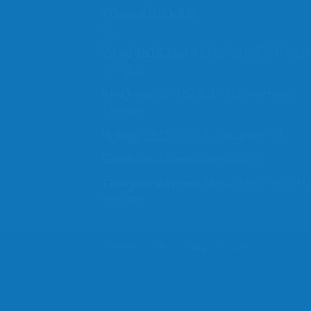
TỔNG KHO NỆM
Vp tại Tp.HCM:
1/47 Đường 53, P. Hiệp B
Tp.HCM
Kho hàng:
36/4B QL.1K,P. Đông Hòa,
Tp.HCM
Hotline:
0916000204 – 0916000704
Email:
tongkhonem@gmail.com
Thời gian làm việc:
Mon – Sun / 9:00 AM 
8:00 PM
Copyright 2013 ©
Tổng kho nệm