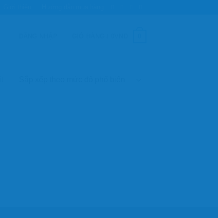
Giới thiệu
Hướng dẫn mua hàng
0
ĐĂNG NHẬP
GIỎ HÀNG /
0
VND
t