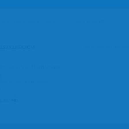
AO SU THIÊN NHIÊN
NỆM LÒ XO
NỆM BÔNG ÉP
120X195X3CM
Hiển thị kết quả duy nhấ
SU VẠN THÀNH
%
cao su Vạn Thành Unique
c xếp
60,000
VND
Giá từ:
g
0,000
5.00
5
VND