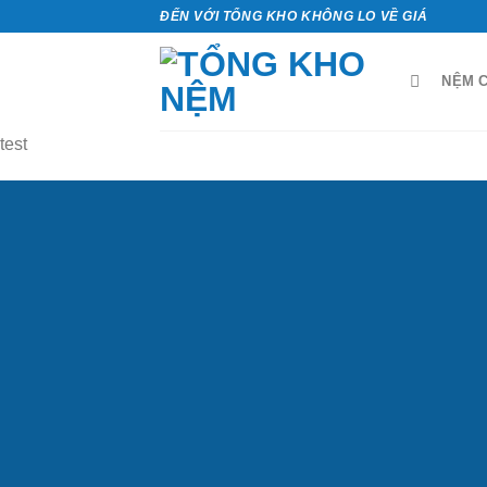
Bỏ
ĐẾN VỚI TỔNG KHO KHÔNG LO VỀ GIÁ
qua
nội
NỆM C
dung
test