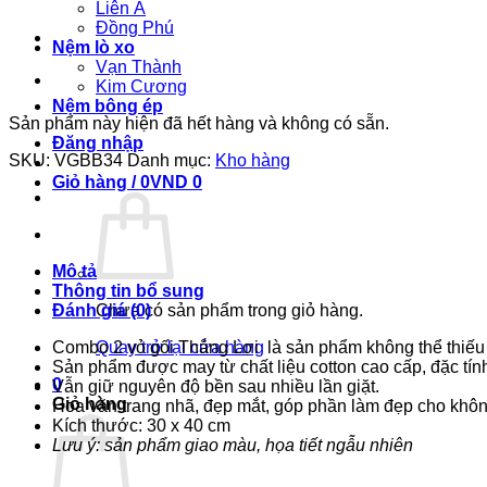
Liên Á
Đồng Phú
Nệm lò xo
Vạn Thành
Kim Cương
Nệm bông ép
Sản phẩm này hiện đã hết hàng và không có sẵn.
Đăng nhập
SKU:
VGBB34
Danh mục:
Kho hàng
Giỏ hàng /
0
VND
0
Mô tả
Thông tin bổ sung
Đánh giá (0)
Chưa có sản phẩm trong giỏ hàng.
Combo 2 vỏ gối Thắng Lợi là sản phẩm không thể thiếu 
Quay trở lại cửa hàng
Sản phẩm được may từ chất liệu cotton cao cấp, đặc tín
0
Vẫn giữ nguyên độ bền sau nhiều lần giặt.
Giỏ hàng
Hoa văn trang nhã, đẹp mắt, góp phần làm đẹp cho khôn
Kích thước: 30 x 40 cm
Lưu ý: sản phẩm giao màu, họa tiết ngẫu nhiên