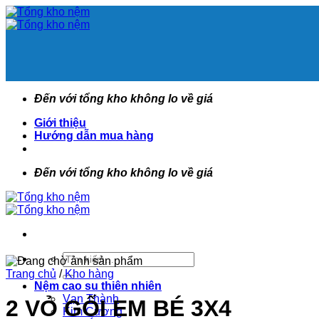
Bỏ
qua
nội
dung
Đến với tổng kho không lo về giá
Giới thiệu
Hướng dẫn mua hàng
Đến với tổng kho không lo về giá
Tìm
kiếm:
Trang chủ
/
Kho hàng
Nệm cao su thiên nhiên
Vạn Thành
2 VỎ GỐI EM BÉ 3X4
Kim Cương