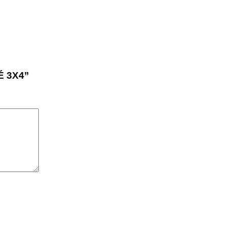
É 3X4”