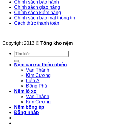
Chính sách bảo hành
Chính sách giao hàng
Chính sách kiểm hàng
Chính sách bảo mật thông tin
Cách thức thanh toán
Copyright 2013 ©
Tổng kho nệm
Tìm
kiếm:
Nệm cao su thiên nhiên
Vạn Thành
Kim Cương
Liên Á
Đồng Phú
Nệm lò xo
Vạn Thành
Kim Cương
Nệm bông ép
Đăng nhập