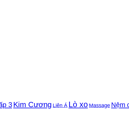
Lò xo
Kim Cương
ấp 3
Nệm 
Liên Á
Massage