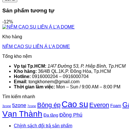
Sản phẩm tương tự
-12%
Kho hàng
NỆM CAO SU LIÊN Á L’A DOME
Tổng kho nệm
Vp tại Tp.HCM:
1/47 Đường 53, P. Hiệp Bình, Tp.HCM
Kho hàng:
36/4B QL.1K,P. Đông Hòa, Tp.HCM
Hotline:
0916000204 – 0916000704
Email:
tongkhonem@gmail.com
Thời gian làm việc:
Mon – Sun / 9:00 AM – 8:00 PM
Tìm kiếm nhanh
Cao su
G
Bông ép
Everon
5zone
Foam
3zone
7zone
Vạn Thành
Đồng Phú
Đa tầng
Chính sách đổi trả sản phẩm