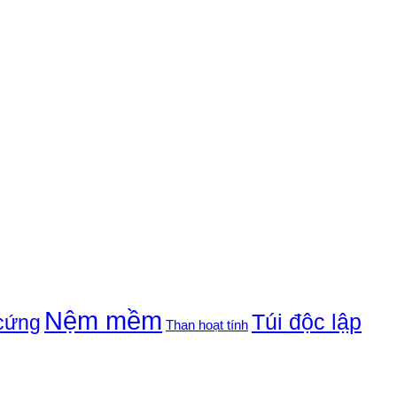
Nệm mềm
Túi độc lập
cứng
Than hoạt tính