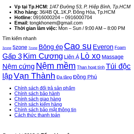
Vp tại Tp.HCM:
1/47 Đường 53, P. Hiệp Bình, Tp.HCM
Kho hàng:
36/4B QL.1K,P. Đông Hòa, Tp.HCM
Hotline:
0916000204 – 0916000704
Email:
tongkhonem@gmail.com
Thời gian làm việc:
Mon – Sun / 9:00 AM – 8:00 PM
Tìm kiếm nhanh
Cao su
Bông ép
Everon
5zone
Foam
3zone
7zone
Lò xo
Kim Cương
Gấp 3
Liên Á
Massage
Nệm mềm
Túi độc
Nệm cứng
Than hoạt tính
Vạn Thành
lập
Đồng Phú
Đa tầng
Chính sách đổi trả sản phẩm
Chính sách bảo hành
Chính sách giao hàng
Chính sách kiểm hàng
Chính sách bảo mật thông tin
Cách thức thanh toán