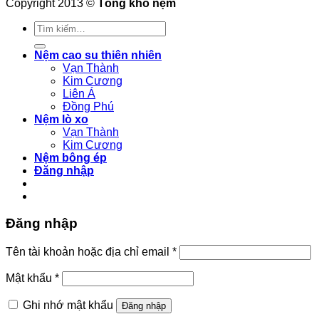
Copyright 2013 ©
Tổng kho nệm
Tìm
kiếm:
Nệm cao su thiên nhiên
Vạn Thành
Kim Cương
Liên Á
Đồng Phú
Nệm lò xo
Vạn Thành
Kim Cương
Nệm bông ép
Đăng nhập
Đăng nhập
Bắt
Tên tài khoản hoặc địa chỉ email
*
buộc
Bắt
Mật khẩu
*
buộc
Ghi nhớ mật khẩu
Đăng nhập