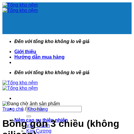
Bỏ
qua
nội
dung
Đến với tổng kho không lo về giá
Giới thiệu
Hướng dẫn mua hàng
Đến với tổng kho không lo về giá
Tìm
Trang chủ
/
Kho hàng
kiếm:
Nệm cao su thiên nhiên
Bông gòn 3 chiều (không
Vạn Thành
Kim Cương