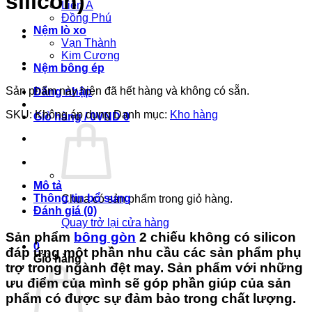
silicon)
Liên Á
Đồng Phú
Nệm lò xo
Vạn Thành
Kim Cương
Nệm bông ép
Sản phẩm này hiện đã hết hàng và không có sẵn.
Đăng nhập
SKU:
Không áp dụng
Danh mục:
Kho hàng
Giỏ hàng /
0
VND
0
Mô tả
Thông tin bổ sung
Chưa có sản phẩm trong giỏ hàng.
Đánh giá (0)
Quay trở lại cửa hàng
Sản phẩm
bông gòn
2 chiếu không có silicon
0
đáp ứng một phần nhu cầu các sản phẩm phụ
Giỏ hàng
trợ trong ngành đệt may. Sản phẩm với những
ưu điểm của mình sẽ góp phần giúp của sản
phẩm có được sự đảm bảo trong chất lượng.