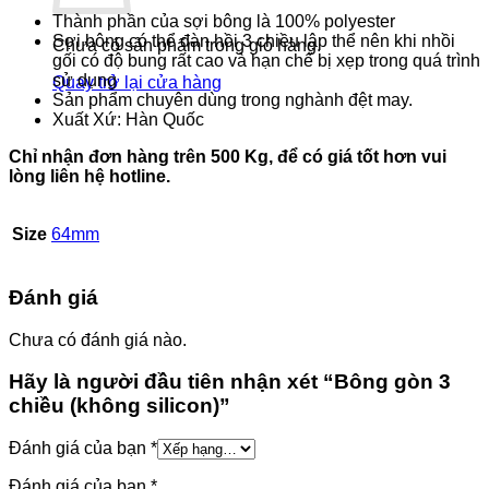
Thành phần của sợi bông là 100% polyester
Sợi bông có thể đàn hồi 3 chiều lập thể nên khi nhồi
Chưa có sản phẩm trong giỏ hàng.
gối có độ bung rất cao và hạn chế bị xẹp trong quá trình
sử dụng
Quay trở lại cửa hàng
Sản phẩm chuyên dùng trong nghành đệt may.
Xuất Xứ: Hàn Quốc
Chỉ nhận đơn hàng trên 500 Kg, để có giá tốt hơn vui
lòng liên hệ hotline.
Size
64mm
Đánh giá
Chưa có đánh giá nào.
Hãy là người đầu tiên nhận xét “Bông gòn 3
chiều (không silicon)”
Đánh giá của bạn
*
Đánh giá của bạn
*