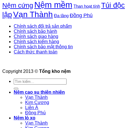
Nệm mềm
Túi độc
Nệm cứng
Than hoạt tính
Vạn Thành
lập
Đồng Phú
Đa tầng
Chính sách đổi trả sản phẩm
Chính sách bảo hành
Chính sách giao hàng
Chính sách kiểm hàng
Chính sách bảo mật thông tin
Cách thức thanh toán
Copyright 2013 ©
Tổng kho nệm
Tìm
kiếm:
Nệm cao su thiên nhiên
Vạn Thành
Kim Cương
Liên Á
Đồng Phú
Nệm lò xo
Vạn Thành