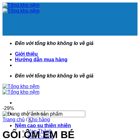
Bỏ
qua
nội
dung
Đến với tổng kho không lo về giá
Giới thiệu
Hướng dẫn mua hàng
Đến với tổng kho không lo về giá
-29%
Tìm
kiếm:
Trang chủ
/
Kho hàng
Nệm cao su thiên nhiên
Vạn Thành
GỐI ÔM EM BÉ
Kim Cương