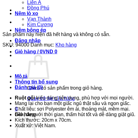
Liên Á
Đồng Phú
Nệm lò xo
Vạn Thành
Kim Cương
Nệm bông ép
Sản phẩm này hiện đã hết hàng và không có sẵn.
Đăng nhập
SKU:
94000
Danh mục:
Kho hàng
Giỏ hàng /
0
VND
0
Mô tả
Thông tin bổ sung
Đánh giá (0)
Chưa có sản phẩm trong giỏ hàng.
Ruột gối
kiểu dáng tiện dụng, phù hợp với mọi người.
Quay trở lại cửa hàng
Mang lại cho bạn một giấc ngủ thật sâu và ngon giấc.
Chất liệu: sợi Polyester êm ái, thoáng mát, mềm mại.
0
Bền, đẹp với thời gian, thấm hút tốt và dễ dàng giặt giũ.
Giỏ hàng
Kích thước: 20cm x 70cm.
Xuất xứ: Việt Nam.