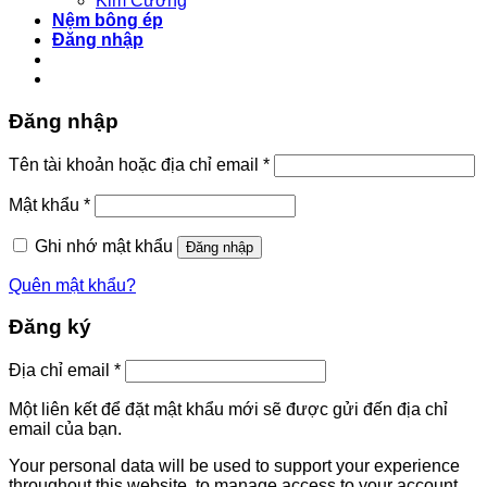
Kim Cương
Nệm bông ép
Đăng nhập
Đăng nhập
Bắt
Tên tài khoản hoặc địa chỉ email
*
buộc
Bắt
Mật khẩu
*
buộc
Ghi nhớ mật khẩu
Đăng nhập
Quên mật khẩu?
Đăng ký
Bắt
Địa chỉ email
*
buộc
Một liên kết để đặt mật khẩu mới sẽ được gửi đến địa chỉ
email của bạn.
Your personal data will be used to support your experience
throughout this website, to manage access to your account,