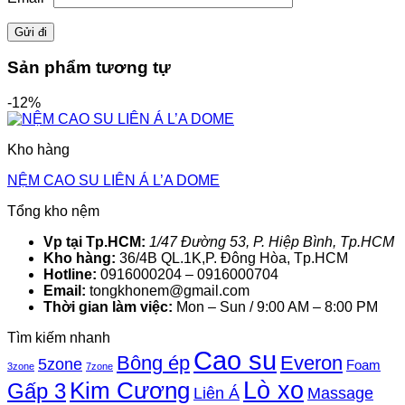
Sản phẩm tương tự
-12%
Kho hàng
NỆM CAO SU LIÊN Á L’A DOME
Tổng kho nệm
Vp tại Tp.HCM:
1/47 Đường 53, P. Hiệp Bình, Tp.HCM
Kho hàng:
36/4B QL.1K,P. Đông Hòa, Tp.HCM
Hotline:
0916000204 – 0916000704
Email:
tongkhonem@gmail.com
Thời gian làm việc:
Mon – Sun / 9:00 AM – 8:00 PM
Tìm kiếm nhanh
Cao su
Bông ép
Everon
5zone
Foam
3zone
7zone
Lò xo
Kim Cương
Gấp 3
Liên Á
Massage