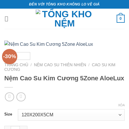
Bỏ
ĐẾN VỚI TỔNG KHO KHÔNG LO VỀ GIÁ
qua
nội
0
dung
-30%
TRANG CHỦ
/
NỆM CAO SU THIÊN NHIÊN
/
CAO SU KIM
CƯƠNG
Nệm Cao Su Kim Cương 5Zone AloeLux
XÓA
Size
Nệm Cao Su Kim Cương 5Zone AloeLux số lượng