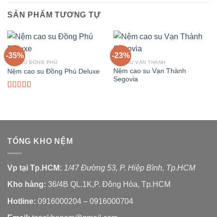
SẢN PHẨM TƯƠNG TỰ
-35%
-23%
CAO SU ĐỒNG PHÚ
CAO SU VẠN THÀNH
Nệm cao su Vạn Thành
Nệm cao su Đồng Phú Deluxe
Segovia
Được xếp
hạng
5.00
5
sao
TỔNG KHO NỆM
Vp tại Tp.HCM:
1/47 Đường 53, P. Hiệp Bình, Tp.HCM
Kho hàng:
36/4B QL.1K,P. Đông Hòa, Tp.HCM
Hotline:
0916000204 – 0916000704