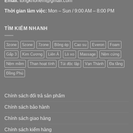
Email:
tongkhonem@gmail.com
Thời gian làm việc:
Mon – Sun / 9:00 AM – 8:00 PM
TÌM KIẾM NHANH
3zone
5zone
7zone
Bông ép
Cao su
Everon
Foam
Gấp 3
Kim Cương
Liên Á
Lò xo
Massage
Nệm cứng
Nệm mềm
Than hoạt tính
Túi độc lập
Vạn Thành
Đa tầng
Đồng Phú
Chính sách đổi trả sản phẩm
Chính sách bảo hành
Chính sách giao hàng
Chính sách kiểm hàng