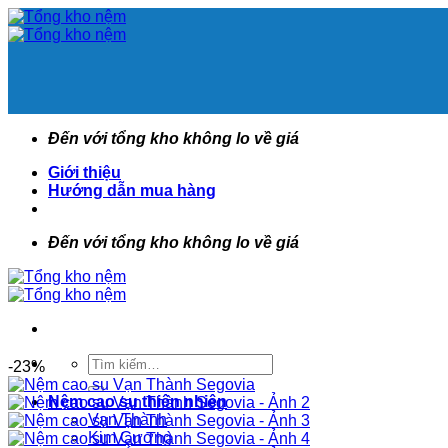
Bỏ
qua
nội
dung
Đến với tổng kho không lo về giá
Giới thiệu
Hướng dẫn mua hàng
Đến với tổng kho không lo về giá
Tìm
-23%
kiếm:
Nệm cao su thiên nhiên
Vạn Thành
Kim Cương