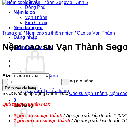
Liên Á
Đồng Phú
Nệm lò xo
Vạn Thành
Kim Cương
Nệm bông ép
Trang chủ
/
Nệm cao su thiên nhiên
/
Cao su Vạn Thành
Đăng nhập
Nệm cao su Vạn Thành Sego
Giỏ hàng /
0
VND
0
Size
Xóa
Chưa có sản phẩm trong giỏ hàng.
Nệm
cao
Thêm vào giỏ hàng
Quay trở lại cửa hàng
su
SKU:
Không áp dụng
Danh mục:
Cao su Vạn Thành
,
Nệm cao 
Vạn
0
Thành
Quà tặng Khuyến mãi:
Giỏ hàng
Segovia
số
2 gối cao su vạn thành
( Áp dụng với kích thước 160*20
lượng
1 gối ôm cao su vạn thành
( Áp dụng với kích thước 1