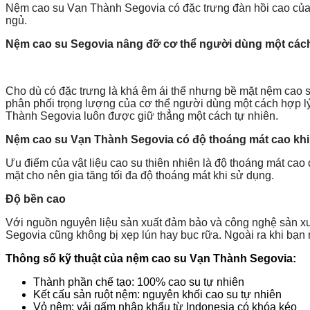
Nệm cao su Vạn Thành Segovia có đặc trưng đàn hồi cao của v
ngủ.
Nệm cao su Segovia nâng đỡ cơ thể người dùng một cách
Cho dù có đặc trưng là khá êm ái thế nhưng bề mặt nệm cao
phân phối trọng lượng của cơ thể người dùng một cách hợp lý
Thành Segovia luôn được giữ thẳng một cách tự nhiên.
Nệm cao su Vạn Thành Segovia có độ thoáng mát cao kh
Ưu điểm của vật liệu cao su thiên nhiên là độ thoáng mát cao
mặt cho nên gia tăng tối đa độ thoáng mát khi sử dụng.
Độ bền cao
Với nguồn nguyên liệu sản xuất đảm bảo và công nghệ sản xu
Segovia cũng không bị xẹp lún hay bục rữa. Ngoài ra khi bạ
Thông số kỹ thuật của nệm cao su Vạn Thành Segovia:
Thành phần chế tạo: 100% cao su tự nhiên
Kết cấu sản ruột nệm: nguyên khối cao su tự nhiên
Vỏ nệm: vải gấm nhập khẩu từ Indonesia có khóa kéo