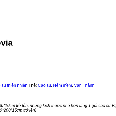
via
su thiên nhiên
Thẻ:
Cao su
,
Nệm mềm
,
Vạn Thành
0*10cm trở lên, những kích thước nhỏ hơn tặng 1 gối cao su Va
60*200*15cm trở lên)