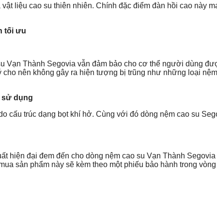
ật liệu cao su thiên nhiên. Chính đặc điểm đàn hồi cao này m
 tối ưu
 su Vạn Thành Segovia vẫn đảm bảo cho cơ thể người dùng đượ
 cho nên không gây ra hiện tượng bị trũng như những loại nệm
i sử dụng
 do cấu trúc dạng bọt khí hở. Cùng với đó dòng nệm cao su Segov
ất hiện đại đem đến cho dòng nệm cao su Vạn Thành Segovia m
n mua sản phẩm này sẽ kèm theo một phiếu bảo hành trong vòn