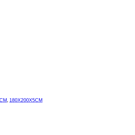
5CM
,
180X200X5CM