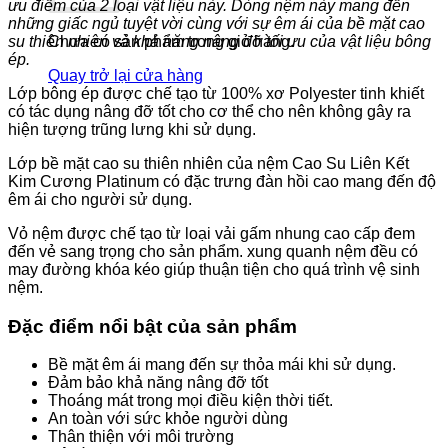
ưu điểm của 2 loại vật liệu này. Dòng nệm này mang đến
những giấc ngủ tuyệt vời cùng với sự êm ái của bề mặt cao
su thiên nhiên và khả năng nâng đỡ tối ưu của vật liệu bông
Chưa có sản phẩm trong giỏ hàng.
ép.
Quay trở lại cửa hàng
Lớp bông ép được chế tạo từ 100% xơ Polyester tinh khiết
có tác dụng nâng đỡ tốt cho cơ thể cho nên không gây ra
hiện tượng trũng lưng khi sử dụng.
Lớp bề mặt cao su thiên nhiên của nệm Cao Su Liên Kết
Kim Cương Platinum có đặc trưng đàn hồi cao mang đến độ
êm ái cho người sử dụng.
Vỏ nệm được chế tạo từ loại vải gấm nhung cao cấp đem
đến vẻ sang trọng cho sản phẩm. xung quanh nệm đều có
may đường khóa kéo giúp thuận tiện cho quá trình vệ sinh
nệm.
Đặc điểm nổi bật của sản phẩm
Bề mặt êm ái mang đến sự thỏa mái khi sử dụng.
Đảm bảo khả năng nâng đỡ tốt
Thoáng mát trong mọi điều kiện thời tiết.
An toàn với sức khỏe người dùng
Thân thiện với môi trường