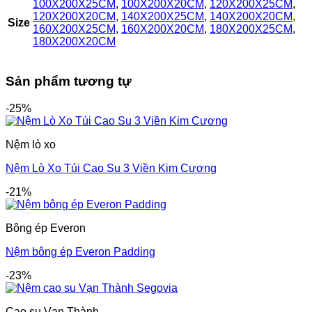
100X200X25CM
,
100X200X20CM
,
120X200X25CM
,
120X200X20CM
,
140X200X25CM
,
140X200X20CM
,
Size
160X200X25CM
,
160X200X20CM
,
180X200X25CM
,
180X200X20CM
Sản phẩm tương tự
-25%
Nệm lò xo
Nệm Lò Xo Túi Cao Su 3 Viền Kim Cương
-21%
Bông ép Everon
Nệm bông ép Everon Padding
-23%
Cao su Vạn Thành