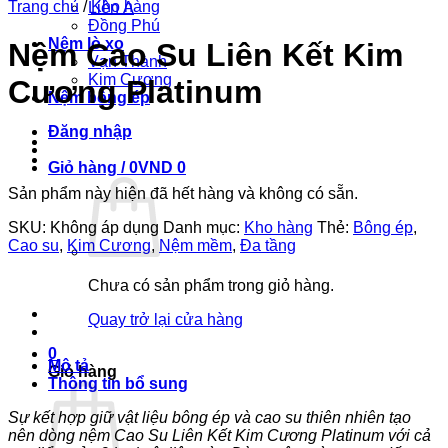
Trang chủ
/
Kho hàng
Liên Á
Đồng Phú
Nệm lò xo
Nệm Cao Su Liên Kết Kim
Vạn Thành
Kim Cương
Cương Platinum
Nệm bông ép
Đăng nhập
Giỏ hàng /
0
VND
0
Sản phẩm này hiện đã hết hàng và không có sẵn.
SKU:
Không áp dụng
Danh mục:
Kho hàng
Thẻ:
Bông ép
,
Cao su
,
Kim Cương
,
Nệm mềm
,
Đa tầng
Chưa có sản phẩm trong giỏ hàng.
Quay trở lại cửa hàng
0
Mô tả
Giỏ hàng
Thông tin bổ sung
Sự kết hợp giữ vật liệu bông ép và cao su thiên nhiên tạo
nên dòng nệm Cao Su Liên Kết Kim Cương Platinum với cả