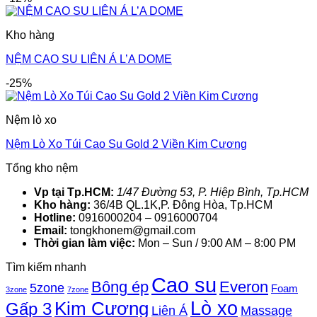
Kho hàng
NỆM CAO SU LIÊN Á L’A DOME
-25%
Nệm lò xo
Nệm Lò Xo Túi Cao Su Gold 2 Viền Kim Cương
Tổng kho nệm
Vp tại Tp.HCM:
1/47 Đường 53, P. Hiệp Bình, Tp.HCM
Kho hàng:
36/4B QL.1K,P. Đông Hòa, Tp.HCM
Hotline:
0916000204 – 0916000704
Email:
tongkhonem@gmail.com
Thời gian làm việc:
Mon – Sun / 9:00 AM – 8:00 PM
Tìm kiếm nhanh
Cao su
Bông ép
Everon
5zone
Foam
3zone
7zone
Lò xo
Kim Cương
Gấp 3
Liên Á
Massage