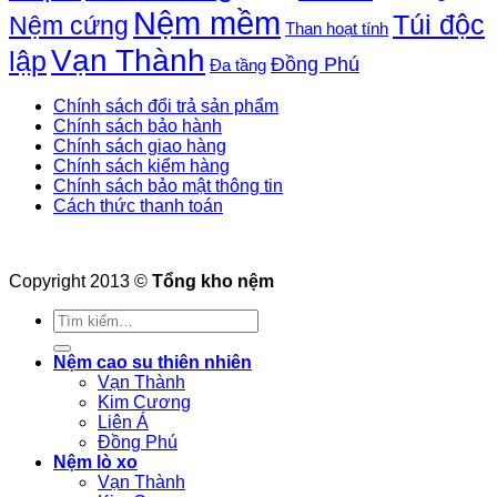
Nệm mềm
Túi độc
Nệm cứng
Than hoạt tính
Vạn Thành
lập
Đồng Phú
Đa tầng
Chính sách đổi trả sản phẩm
Chính sách bảo hành
Chính sách giao hàng
Chính sách kiểm hàng
Chính sách bảo mật thông tin
Cách thức thanh toán
Copyright 2013 ©
Tổng kho nệm
Tìm
kiếm:
Nệm cao su thiên nhiên
Vạn Thành
Kim Cương
Liên Á
Đồng Phú
Nệm lò xo
Vạn Thành