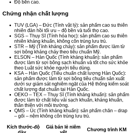
Độ bền cao.
Chứng nhận chất lượng
TUV (LGA) – Đức (Tính vật lý): sản phẩm cao su thiên
nhiên đàn hồi tối ưu – độ bền và tuổi thọ cao.
SGS – Thụy Sĩ (Tính hóa học): sản phẩm cao su thiên
nhiên kháng khuẩn, không côn trùng lưu trú.
STR – Mỹ (Tính kháng cháy): sản phẩm được làm từ
sợi bông kháng cháy theo tiêu chuẩn Mỹ.
ELSON – Hàn Quốc (Tính kháng khuẩn): sản phẩm
được làm từ sợi bông sạch khuẩn và tốt cho sức khỏe
theo Luật sức khỏe người tiêu dùng.
KSA – Hàn Quốc (Tiêu chuẩn chất lượng Hàn Quốc):
sản phẩm được làm từ sợi bông tiêu chuẩn sản xuất
dưới sự giám sát nghiêm ngặt của Hệ thống kiểm soát
chất lượng đạt chuẩn tại Hàn Quốc.
OEKO – TEX – Thụy Sĩ (Tính kháng khuẩn): sản phẩm
được làm từ chất liệu vải sạch khuẩn, kháng khuẩn,
thân thiện với môi trường.
QMS – Úc (Tính kháng khuẩn): sản phẩm chăn – drap
– gối – nệm không côn trùng lưu trú.
Kích thước-độ
Giá bán lẻ niêm
Chương trình KM
dày
yết