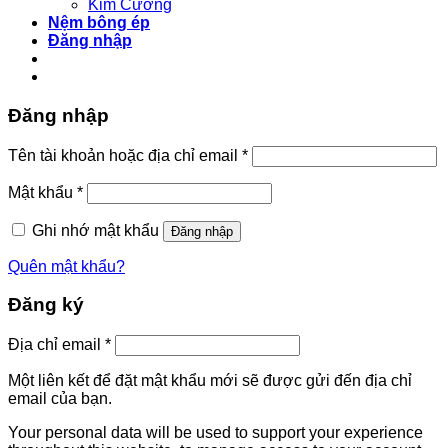
Kim Cương
Nệm bông ép
Đăng nhập
Đăng nhập
Bắt
Tên tài khoản hoặc địa chỉ email
*
buộc
Bắt
Mật khẩu
*
buộc
Ghi nhớ mật khẩu
Đăng nhập
Quên mật khẩu?
Đăng ký
Bắt
Địa chỉ email
*
buộc
Một liên kết để đặt mật khẩu mới sẽ được gửi đến địa chỉ
email của bạn.
Your personal data will be used to support your experience