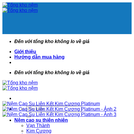
Bỏ
qua
nội
dung
Đến với tổng kho không lo về giá
Giới thiệu
Hướng dẫn mua hàng
Đến với tổng kho không lo về giá
Tìm
kiếm:
Nệm cao su thiên nhiên
Vạn Thành
Kim Cương