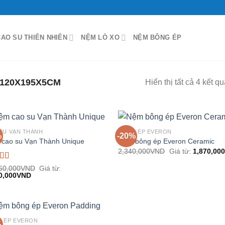
AO SU THIÊN NHIÊN
NỆM LÒ XO
NỆM BÔNG ÉP
120X195X5CM
Hiển thị tất cả 4 kết q
SU VẠN THÀNH
BÔNG ÉP EVERON
%
-20%
cao su Vạn Thành Unique
Nệm bông ép Everon Ceramic
2,340,000
VND
Giá từ:
1,870,000
c xếp
60,000
VND
Giá từ:
g
0,000
5.00
5
VND
 ÉP EVERON
%