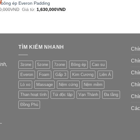
bông ép Everon Padding
0,000
VND
Giá từ:
1,630,000
VND
TÌM KIẾM NHANH
Chí
Chí
ình,
3zone
5zone
7zone
Bông ép
Cao su
Chí
Everon
Foam
Gấp 3
Kim Cương
Liên Á
Chí
Lò xo
Massage
Nệm cứng
Nệm mềm
Than hoạt tính
Túi độc lập
Vạn Thành
Đa tầng
Chí
Đồng Phú
Các
–