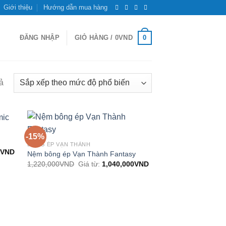
Giới thiệu
Hướng dẫn mua hàng
0
ĐĂNG NHẬP
GIỎ HÀNG /
0
VND
Đã
uả
sắp
xếp
theo
mức
-15%
độ
BÔNG ÉP VẠN THÀNH
VND
Nệm bông ép Vạn Thành Fantasy
phổ
1,220,000
VND
Giá từ:
1,040,000
VND
biến