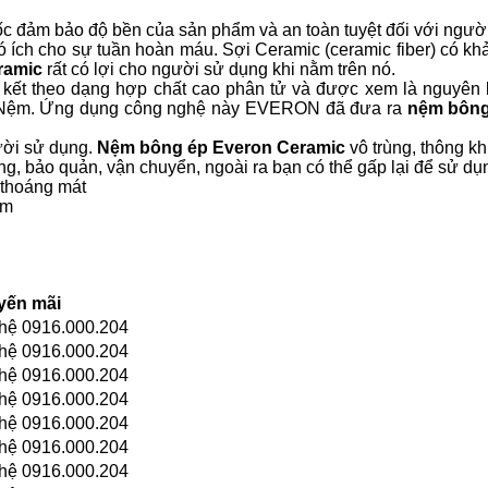
 đảm bảo độ bền của sản phẩm và an toàn tuyệt đối với người
 ích cho sự tuần hoàn máu. Sợi Ceramic (ceramic fiber) có khả
ramic
rất có lợi cho người sử dụng khi nằm trên nó.
n kết theo dạng hợp chất cao phân tử và được xem là nguyên l
 – Nệm. Ứng dụng công nghệ này EVERON đã đưa ra
nệm bông
ười sử dụng.
Nệm bông ép Everon Ceramic
vô trùng, thông kh
ng, bảo quản, vận chuyển, ngoài ra bạn có thể gấp lại để sử dụ
 thoáng mát
am
ến mãi
n hệ 0916.000.204
n hệ 0916.000.204
n hệ 0916.000.204
n hệ 0916.000.204
n hệ 0916.000.204
n hệ 0916.000.204
n hệ 0916.000.204