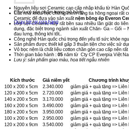
Nguyên liệu sợi Ceramic cao cấp nhập khẩu từ Hàn Quốc
Chưa có sản phẩm trong giỏ hàng.
Các nhà khoa học chứng minh rằng tia hồng ngoại rất có
Ceramic để đưa vào sản xuất
nệm bông ép Everon Ce
Quay trở lại cửa hàng
Lớp sợi Ceramic này rất bền sau nhiều lần giặt do liê
dụng, đặc biệt trong ngành sản xuất Chăn- Ga – Gối
đau lưng, thông khí tốt..
Công nghệ Hàn quốc chú trọng đến yếu tố sức khỏe ng
Sản phẩm được thiết kế gấp 3 thuận tiện cho việc sử dụ
Vỏ bọc nệm là chất liệu cotton chần gòn cao cấp nên rất
Thời gian bảo hành :
05
năm từ Cty CP Everpia Việt N
Lưu ý: sản phẩm giao màu, họa tiết ngẫu nhiên
Kích thước
Giá niêm yết
Chương trình khuy
100 x 200 x 5cm
2.340.000
giảm giá + quà tặng => Liê
120 x 200 x 5cm
2.720.000
giảm giá + quà tặng => Liê
140 x 200 x 5cm
3.170.000
giảm giá + quà tặng => Liê
160 x 200 x 5cm
3.490.000
giảm giá + quà tặng => Liê
180 x 200 x 5cm
3.950.000
giảm giá + quà tặng => Liê
100 x 200 x 9cm
2.950.000
giảm giá + quà tặng => Liê
120 x 200 x 9cm
3.540.000
giảm giá + quà tặng => Liê