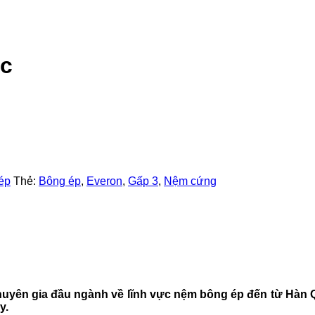
ic
ép
Thẻ:
Bông ép
,
Everon
,
Gấp 3
,
Nệm cứng
huyên gia đầu ngành về lĩnh vực nệm bông ép đến từ Hàn 
y.