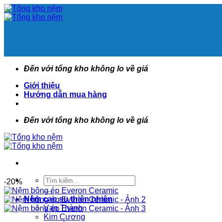
Bỏ
qua
nội
dung
Đến với tổng kho không lo về giá
Giới thiệu
Hướng dẫn mua hàng
Đến với tổng kho không lo về giá
Tìm
-20%
kiếm:
Nệm cao su thiên nhiên
Vạn Thành
Kim Cương