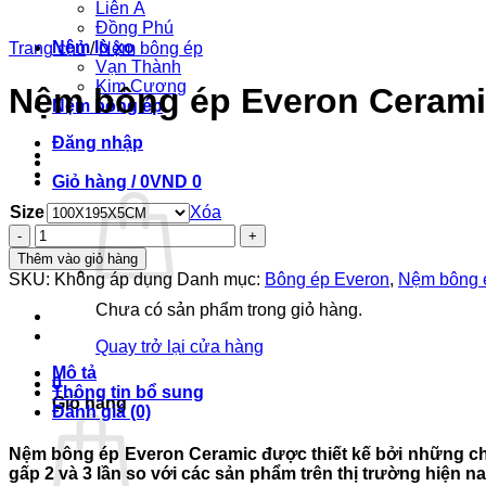
Liên Á
Đồng Phú
Nệm lò xo
Trang chủ
/
Nệm bông ép
Vạn Thành
Kim Cương
Nệm bông ép Everon Ceram
Nệm bông ép
Đăng nhập
Giỏ hàng /
0
VND
0
Size
Xóa
Nệm
bông
Thêm vào giỏ hàng
ép
SKU:
Không áp dụng
Danh mục:
Bông ép Everon
,
Nệm bông 
Everon
Chưa có sản phẩm trong giỏ hàng.
Ceramic
số
Quay trở lại cửa hàng
lượng
Mô tả
0
Thông tin bổ sung
Giỏ hàng
Đánh giá (0)
Nệm bông ép Everon Ceramic
được thiết kế bởi những c
gấp 2 và 3 lần so với các sản phẩm trên thị trường hiện na