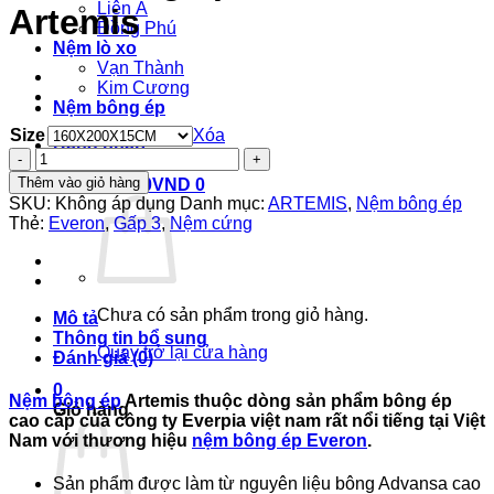
Liên Á
Artemis
Đồng Phú
Nệm lò xo
Vạn Thành
Kim Cương
Nệm bông ép
Size
Xóa
Đăng nhập
Nệm
bông
Thêm vào giỏ hàng
Giỏ hàng /
0
VND
0
ép
SKU:
Không áp dụng
Danh mục:
ARTEMIS
,
Nệm bông ép
Everon
Thẻ:
Everon
,
Gấp 3
,
Nệm cứng
Artemis
số
lượng
Chưa có sản phẩm trong giỏ hàng.
Mô tả
Thông tin bổ sung
Quay trở lại cửa hàng
Đánh giá (0)
0
Nệm bông ép
Artemis
thuộc dòng sản phẩm
bông ép
Giỏ hàng
cao cấp của công ty Everpia việt nam rất nổi tiếng tại Việt
Nam với thương hiệu
nệm bông ép Everon
.
Sản phẩm được làm từ nguyên liệu bông Advansa cao