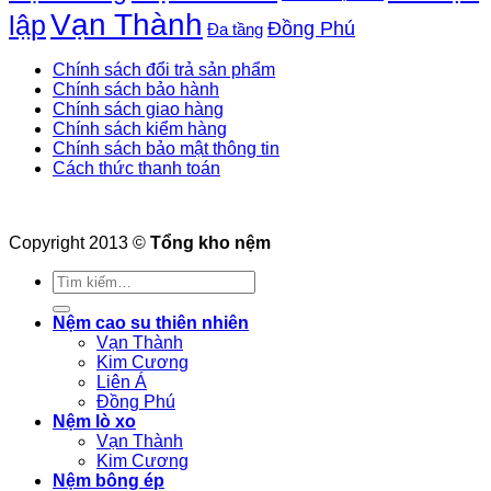
Vạn Thành
lập
Đồng Phú
Đa tầng
Chính sách đổi trả sản phẩm
Chính sách bảo hành
Chính sách giao hàng
Chính sách kiểm hàng
Chính sách bảo mật thông tin
Cách thức thanh toán
Copyright 2013 ©
Tổng kho nệm
Tìm
kiếm:
Nệm cao su thiên nhiên
Vạn Thành
Kim Cương
Liên Á
Đồng Phú
Nệm lò xo
Vạn Thành
Kim Cương
Nệm bông ép