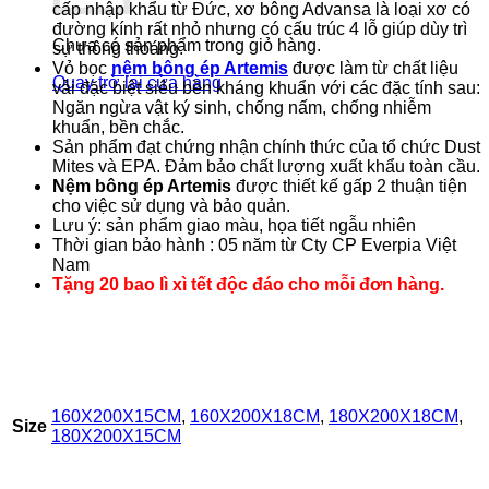
cấp nhập khẩu từ Đức, xơ bông Advansa là loại xơ có
đường kính rất nhỏ nhưng có cấu trúc 4 lỗ giúp dùy trì
Chưa có sản phẩm trong giỏ hàng.
sự thông thoáng.
Vỏ bọc
nệm bông ép Artemis
được làm từ chất liệu
Quay trở lại cửa hàng
vải đặc biệt siêu bền kháng khuẩn với các đặc tính sau:
Ngăn ngừa vật ký sinh, chống nấm, chống nhiễm
khuẩn, bền chắc.
Sản phẩm đạt chứng nhận chính thức của tổ chức Dust
Mites và EPA. Đảm bảo chất lượng xuất khẩu toàn cầu.
Nệm bông ép Artemis
được thiết kế gấp 2 thuận tiện
cho việc sử dụng và bảo quản.
Lưu ý: sản phẩm giao màu, họa tiết ngẫu nhiên
Thời gian bảo hành : 05 năm từ Cty CP Everpia Việt
Nam
Tặng 20 bao lì xì tết độc đáo cho mỗi đơn hàng.
160X200X15CM
,
160X200X18CM
,
180X200X18CM
,
Size
180X200X15CM