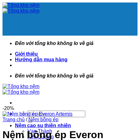
Bỏ
qua
nội
dung
Đến với tổng kho không lo về giá
Giới thiệu
Hướng dẫn mua hàng
Đến với tổng kho không lo về giá
-20%
Tìm
kiếm:
Trang chủ
/
Nệm bông ép
Nệm cao su thiên nhiên
Vạn Thành
Nệm bông ép Everon
Kim Cương