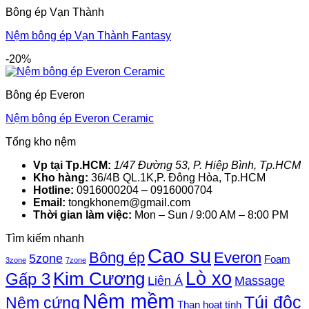
Bông ép Vạn Thành
Nệm bông ép Vạn Thành Fantasy
-20%
Bông ép Everon
Nệm bông ép Everon Ceramic
Tổng kho nệm
Vp tại Tp.HCM:
1/47 Đường 53, P. Hiệp Bình, Tp.HCM
Kho hàng:
36/4B QL.1K,P. Đông Hòa, Tp.HCM
Hotline:
0916000204 – 0916000704
Email:
tongkhonem@gmail.com
Thời gian làm việc:
Mon – Sun / 9:00 AM – 8:00 PM
Tìm kiếm nhanh
Cao su
Bông ép
Everon
5zone
Foam
3zone
7zone
Lò xo
Kim Cương
Gấp 3
Liên Á
Massage
Nệm mềm
Túi độc
Nệm cứng
Than hoạt tính