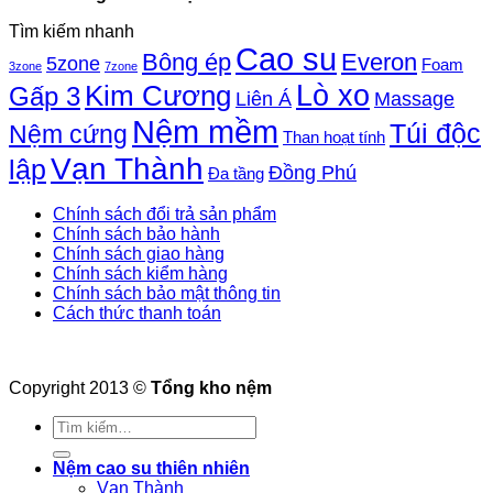
Tìm kiếm nhanh
Cao su
Bông ép
Everon
5zone
Foam
3zone
7zone
Lò xo
Kim Cương
Gấp 3
Liên Á
Massage
Nệm mềm
Túi độc
Nệm cứng
Than hoạt tính
Vạn Thành
lập
Đồng Phú
Đa tầng
Chính sách đổi trả sản phẩm
Chính sách bảo hành
Chính sách giao hàng
Chính sách kiểm hàng
Chính sách bảo mật thông tin
Cách thức thanh toán
Copyright 2013 ©
Tổng kho nệm
Tìm
kiếm:
Nệm cao su thiên nhiên
Vạn Thành