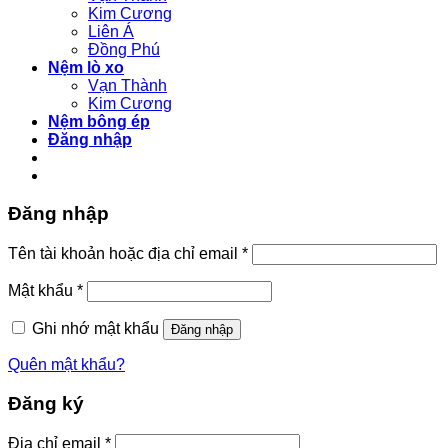
Kim Cương
Liên Á
Đồng Phú
Nệm lò xo
Vạn Thành
Kim Cương
Nệm bông ép
Đăng nhập
Đăng nhập
Bắt
Tên tài khoản hoặc địa chỉ email
*
buộc
Bắt
Mật khẩu
*
buộc
Ghi nhớ mật khẩu
Đăng nhập
Quên mật khẩu?
Đăng ký
Bắt
Địa chỉ email
*