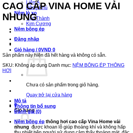
Liên Á
CAO CẤP VINA HOME VẢI
Đồng Phú
Nệm lò xo
NHUNG
Vạn Thành
Kim Cương
Nệm bông ép
Đăng nhập
Giỏ hàng /
0
VND
0
Sản phẩm này hiện đã hết hàng và không có sẵn.
SKU:
Không áp dụng
Danh mục:
NỆM BÔNG ÉP THÔNG
HƠI
Chưa có sản phẩm trong giỏ hàng.
Quay trở lại cửa hàng
Mô tả
0
Thông tin bổ sung
Giỏ hàng
Đánh giá (0)
Nệm bông ép
thông hơi cao cấp Vina Home vải
nhung
được khoan lỗ giúp thoáng khí và không hấp
thụ nhiệt nên người sử dụng cảm thấy thoáng mát, đặc