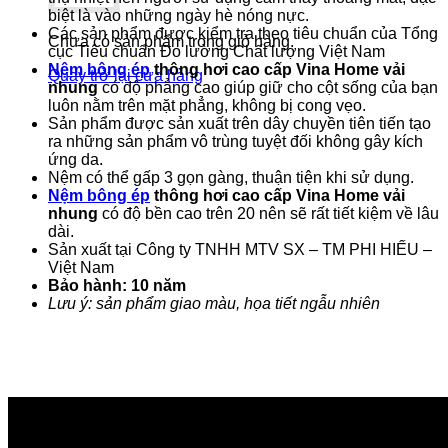
biệt là vào những ngày hè nóng nực.
Các sản phẩm được kiểm tra theo tiêu chuẩn của Tổng
Chưa có sản phẩm trong giỏ hàng.
cục Tiêu chuẩn Đo lường Chất lượng Việt Nam
Nệm bông ép
thông hơi cao cấp Vina Home vải
Quay trở lại cửa hàng
nhung
có độ phẳng cao giúp giữ cho cột sống của bạn
luôn nằm trên mặt phẳng, không bị cong vẹo.
Sản phẩm được sản xuất trên dây chuyền tiên tiến tạo
ra những sản phẩm vô trùng tuyệt đối không gây kích
ứng da.
Nệm có thể gấp 3 gọn gàng, thuận tiện khi sử dụng.
Nệm bông ép
thông hơi cao cấp Vina Home vải
nhung
có độ bền cao trên 20 nên sẽ rất tiết kiệm về lâu
dài.
Sản xuất tại Công ty TNHH MTV SX – TM PHI HIẾU –
Việt Nam
Bảo hành: 10 năm
Lưu ý: sản phẩm giao màu, họa tiết ngẫu nhiên