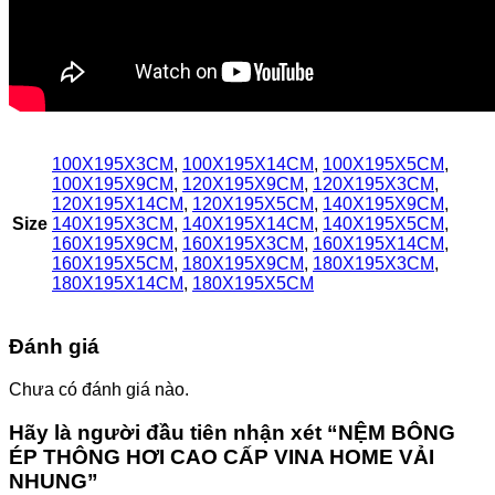
100X195X3CM
,
100X195X14CM
,
100X195X5CM
,
100X195X9CM
,
120X195X9CM
,
120X195X3CM
,
120X195X14CM
,
120X195X5CM
,
140X195X9CM
,
Size
140X195X3CM
,
140X195X14CM
,
140X195X5CM
,
160X195X9CM
,
160X195X3CM
,
160X195X14CM
,
160X195X5CM
,
180X195X9CM
,
180X195X3CM
,
180X195X14CM
,
180X195X5CM
Đánh giá
Chưa có đánh giá nào.
Hãy là người đầu tiên nhận xét “NỆM BÔNG
ÉP THÔNG HƠI CAO CẤP VINA HOME VẢI
NHUNG”