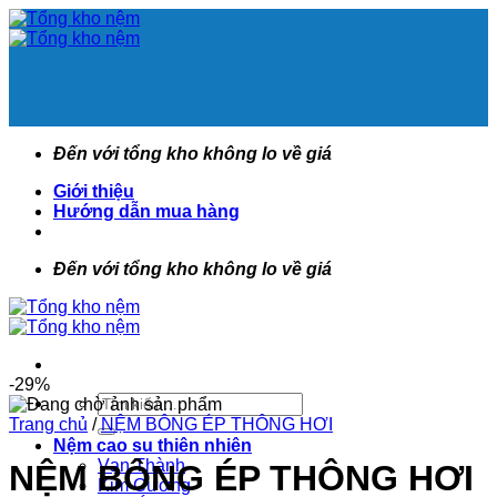
Bỏ
qua
nội
dung
Đến với tổng kho không lo về giá
Giới thiệu
Hướng dẫn mua hàng
Đến với tổng kho không lo về giá
-29%
Tìm
kiếm:
Trang chủ
/
NỆM BÔNG ÉP THÔNG HƠI
Nệm cao su thiên nhiên
Vạn Thành
NỆM BÔNG ÉP THÔNG HƠI
Kim Cương