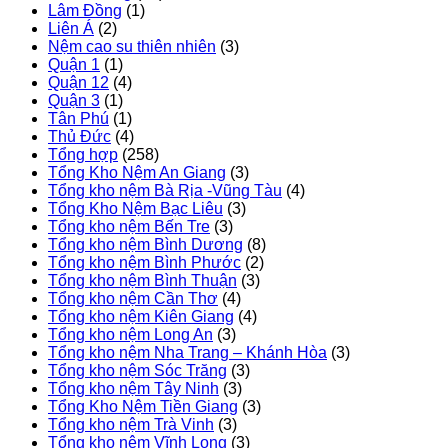
Lâm Đồng
(1)
Liên Á
(2)
Nệm cao su thiên nhiên
(3)
Quận 1
(1)
Quận 12
(4)
Quận 3
(1)
Tân Phú
(1)
Thủ Đức
(4)
Tổng hợp
(258)
Tổng Kho Nệm An Giang
(3)
Tổng kho nệm Bà Rịa -Vũng Tàu
(4)
Tổng Kho Nệm Bạc Liêu
(3)
Tổng kho nệm Bến Tre
(3)
Tổng kho nệm Bình Dương
(8)
Tổng kho nệm Bình Phước
(2)
Tổng kho nệm Bình Thuận
(3)
Tổng kho nệm Cần Thơ
(4)
Tổng kho nệm Kiên Giang
(4)
Tổng kho nệm Long An
(3)
Tổng kho nệm Nha Trang – Khánh Hòa
(3)
Tổng kho nệm Sóc Trăng
(3)
Tổng kho nệm Tây Ninh
(3)
Tổng Kho Nệm Tiền Giang
(3)
Tổng kho nệm Trà Vinh
(3)
Tổng kho nệm Vĩnh Long
(3)