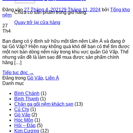
Đăng vào
27 Tháng 4, 2021
29 Tháng 11, 2024
bởi
Tổng kho
Chưa có sản phẩm trong giỏ hàng.
nệm
Quay trở lại cửa hàng
27
Th4
Bạn đang có ý định sở hữu một tấm nệm Liên Á và đang ở
tại Gò Vấp? Hiện nay không quá khó để bạn có thể tìm được
một nơi bán dòng nệm này trong khu vực quận Gò Vấp. Thế
nhưng vấn đề là làm sao để mua được sản phẩm chính
hãng […]
Tiếp tục đọc
→
Đăng trong
Gò Vấp
,
Liên Á
Danh mục
Bình Chánh
(1)
Bình Thạnh
(1)
Chăn ga gối nệm khách sạn
(13)
Củ Chi
(1)
Gò Vấp
(2)
Hóc Môn
(1)
Hỏi – Đáp
(5)
Kim Cương
(12)