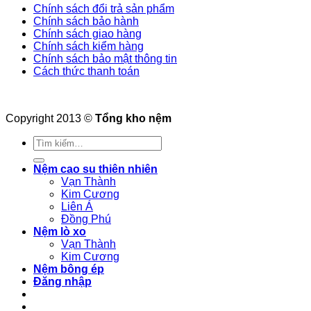
Chính sách đổi trả sản phẩm
Chính sách bảo hành
Chính sách giao hàng
Chính sách kiểm hàng
Chính sách bảo mật thông tin
Cách thức thanh toán
Copyright 2013 ©
Tổng kho nệm
Tìm
kiếm:
Nệm cao su thiên nhiên
Vạn Thành
Kim Cương
Liên Á
Đồng Phú
Nệm lò xo
Vạn Thành
Kim Cương
Nệm bông ép
Đăng nhập