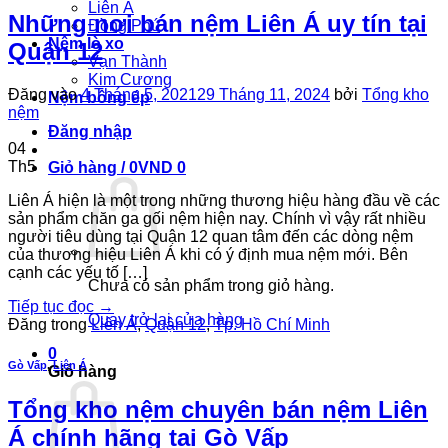
Liên Á
Những nơi bán nệm Liên Á uy tín tại
Đồng Phú
Nệm lò xo
Quận 12
Vạn Thành
Kim Cương
Đăng vào
4 Tháng 5, 2021
29 Tháng 11, 2024
bởi
Tổng kho
Nệm bông ép
nệm
Đăng nhập
04
Th5
Giỏ hàng /
0
VND
0
Liên Á hiện là một trong những thương hiệu hàng đầu về các
sản phẩm chăn ga gối nệm hiện nay. Chính vì vậy rất nhiều
người tiêu dùng tại Quận 12 quan tâm đến các dòng nệm
của thương hiệu Liên Á khi có ý định mua nệm mới. Bên
cạnh các yếu tố […]
Chưa có sản phẩm trong giỏ hàng.
Tiếp tục đọc
→
Quay trở lại cửa hàng
Đăng trong
Liên Á
,
Quận 12
,
Tp. Hồ Chí Minh
0
Gò Vấp
,
Liên Á
Giỏ hàng
Tổng kho nệm chuyên bán nệm Liên
Á chính hãng tại Gò Vấp