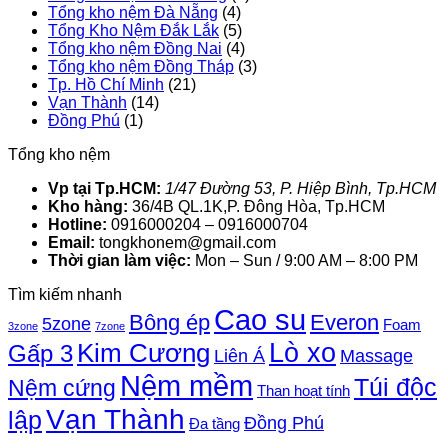
Tổng kho nệm Đà Nẵng
(4)
Tổng Kho Nệm Đắk Lắk
(5)
Tổng kho nệm Đồng Nai
(4)
Tổng kho nệm Đồng Tháp
(3)
Tp. Hồ Chí Minh
(21)
Vạn Thành
(14)
Đồng Phú
(1)
Tổng kho nệm
Vp tại Tp.HCM:
1/47 Đường 53, P. Hiệp Bình, Tp.HCM
Kho hàng:
36/4B QL.1K,P. Đông Hòa, Tp.HCM
Hotline:
0916000204 – 0916000704
Email:
tongkhonem@gmail.com
Thời gian làm việc:
Mon – Sun / 9:00 AM – 8:00 PM
Tìm kiếm nhanh
Cao su
Bông ép
Everon
5zone
Foam
3zone
7zone
Lò xo
Kim Cương
Gấp 3
Liên Á
Massage
Nệm mềm
Túi độc
Nệm cứng
Than hoạt tính
Vạn Thành
lập
Đồng Phú
Đa tầng