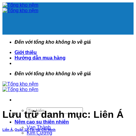
Bỏ
qua
nội
dung
Đến với tổng kho không lo về giá
Giới thiệu
Hướng dẫn mua hàng
Đến với tổng kho không lo về giá
Tìm
Lưu trữ danh mục:
Liên Á
kiếm:
Nệm cao su thiên nhiên
Vạn Thành
Liên Á
,
Quận 12
,
Tp. Hồ Chí Minh
Kim Cương