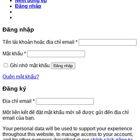
Nệm bông ép
Đăng nhập
Đăng nhập
Bắt
Tên tài khoản hoặc địa chỉ email
*
buộc
Bắt
Mật khẩu
*
buộc
Ghi nhớ mật khẩu
Đăng nhập
Quên mật khẩu?
Đăng ký
Bắt
Địa chỉ email
*
buộc
Một liên kết để đặt mật khẩu mới sẽ được gửi đến địa chỉ
email của bạn.
Your personal data will be used to support your experience
throughout this website, to manage access to your account,
and for other purposes described in our
chính sách riêng tư
.