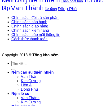
Túi độc
Nệm cứng
Than hoạt tính
Vạn Thành
lập
Đồng Phú
Đa tầng
Chính sách đổi trả sản phẩm
Chính sách bảo hành
Chính sách giao hàng
Chính sách kiểm hàng
Chính sách bảo mật thông tin
Cách thức thanh toán
Copyright 2013 ©
Tổng kho nệm
Tìm
kiếm:
Nệm cao su thiên nhiên
Vạn Thành
Kim Cương
Liên Á
Đồng Phú
Nệm lò xo
Vạn Thành
Kim Cương