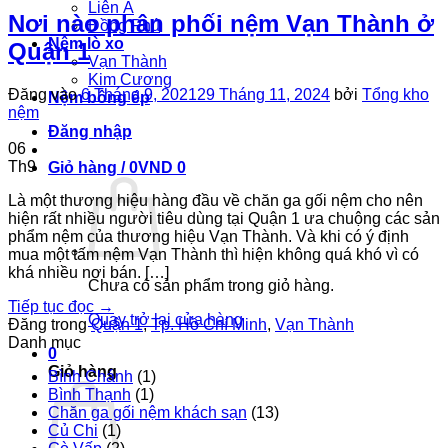
Liên Á
Nơi nào phân phối nệm Vạn Thành ở
Đồng Phú
Nệm lò xo
Quận 1
Vạn Thành
Kim Cương
Đăng vào
6 Tháng 9, 2021
29 Tháng 11, 2024
bởi
Tổng kho
Nệm bông ép
nệm
Đăng nhập
06
Th9
Giỏ hàng /
0
VND
0
Là một thương hiệu hàng đầu về chăn ga gối nệm cho nên
hiện rất nhiều người tiêu dùng tại Quận 1 ưa chuộng các sản
phẩm nệm của thương hiệu Vạn Thành. Và khi có ý định
mua một tấm nệm Vạn Thành thì hiện không quá khó vì có
khá nhiều nơi bán. […]
Chưa có sản phẩm trong giỏ hàng.
Tiếp tục đọc
→
Quay trở lại cửa hàng
Đăng trong
Quận 1
,
Tp. Hồ Chí Minh
,
Vạn Thành
Danh mục
0
Giỏ hàng
Bình Chánh
(1)
Bình Thạnh
(1)
Chăn ga gối nệm khách sạn
(13)
Củ Chi
(1)