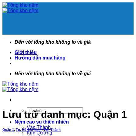
Bỏ
qua
nội
dung
Đến với tổng kho không lo về giá
Giới thiệu
Hướng dẫn mua hàng
Đến với tổng kho không lo về giá
Tìm
Lưu trữ danh mục:
Quận 1
kiếm:
Nệm cao su thiên nhiên
Vạn Thành
Quận 1
,
Tp. Hồ Chí Minh
,
Vạn Thành
Kim Cương