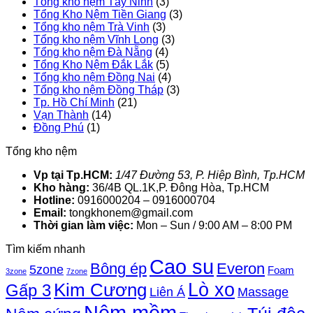
Tổng kho nệm Tây Ninh
(3)
Tổng Kho Nệm Tiền Giang
(3)
Tổng kho nệm Trà Vinh
(3)
Tổng kho nệm Vĩnh Long
(3)
Tổng kho nệm Đà Nẵng
(4)
Tổng Kho Nệm Đắk Lắk
(5)
Tổng kho nệm Đồng Nai
(4)
Tổng kho nệm Đồng Tháp
(3)
Tp. Hồ Chí Minh
(21)
Vạn Thành
(14)
Đồng Phú
(1)
Tổng kho nệm
Vp tại Tp.HCM:
1/47 Đường 53, P. Hiệp Bình, Tp.HCM
Kho hàng:
36/4B QL.1K,P. Đông Hòa, Tp.HCM
Hotline:
0916000204 – 0916000704
Email:
tongkhonem@gmail.com
Thời gian làm việc:
Mon – Sun / 9:00 AM – 8:00 PM
Tìm kiếm nhanh
Cao su
Bông ép
Everon
5zone
Foam
3zone
7zone
Lò xo
Kim Cương
Gấp 3
Liên Á
Massage
Nệm mềm