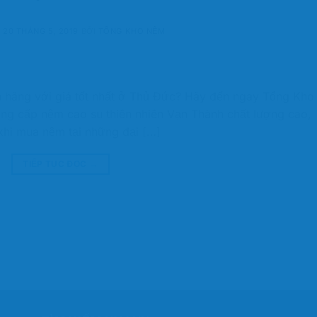
O
20 THÁNG 5, 2019
BỞI
TỔNG KHO NỆM
 hãng với giá tốt nhất ở Thủ Đức? Hãy đến ngay Tổng Kho
ung cấp nệm cao su thiên nhiên Vạn Thành chất lượng cao,
khi mua nệm tại những đại […]
TIẾP TỤC ĐỌC
→