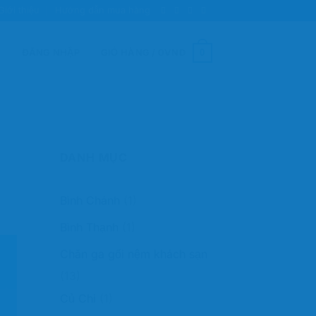
Giới thiệu
Hướng dẫn mua hàng
0
ĐĂNG NHẬP
GIỎ HÀNG /
0
VND
DANH MỤC
Bình Chánh
(1)
Bình Thạnh
(1)
Chăn ga gối nệm khách sạn
(13)
Củ Chi
(1)