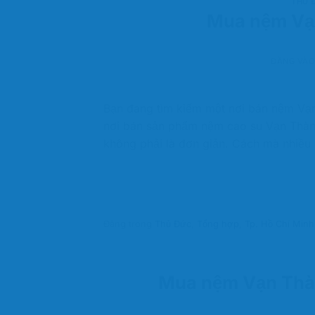
THỦ 
Mua nệm Vạn
ĐĂNG VÀ
Bạn đang tìm kiếm một nơi bán nệm Vạn
nơi bán sản phẩm nệm cao su Vạn Thành
không phải là đơn giản. Cách mà nhiều
Đăng trong
Thủ Đức
,
Tổng hợp
,
Tp. Hồ Chí Minh
Mua nệm Vạn Thàn