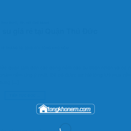
THỦ ĐỨC
,
TP. HỒ CHÍ MINH
su giá rẻ tại Quận Thủ Đức
O
19 THÁNG 10, 2019
BỞI
TỔNG KHO NỆM
Đức quan tâm đến các dòng nệm cao su thiên nhiên và có 
 phẩm nệm ưng ý nhất. Để có được sự hài lòng khi mua nệ
 đúng […]
TIẾP TỤC ĐỌC
→