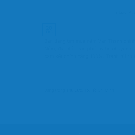
ĐĂNG VÀ
20
Th5
Bạn đang tìm mua nệm Vạn Thành chính
Nệm, địa chỉ phân phối uy tín chuyên c
cam kết chính hãng 100%. Tránh rủi ro 
Đăng trong
Thủ Đức
,
Tp. Hồ Chí Minh