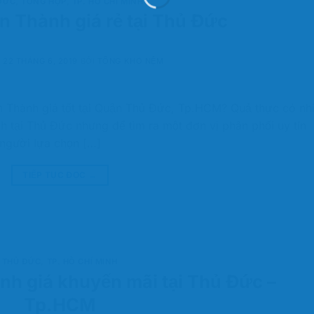
ĐỨC
,
TỔNG HỢP
,
TP. HỒ CHÍ MINH
 Thành giá rẻ tại Thủ Đức
O
22 THÁNG 6, 2019
BỞI
TỔNG KHO NỆM
 Thành giá tốt tại Quận Thủ Đức, Tp.HCM? Quả thực có nh
 tại Thủ Đức nhưng để tìm ra một đơn vị phân phối uy tín
 người lựa chọn […]
TIẾP TỤC ĐỌC
→
THỦ ĐỨC
,
TP. HỒ CHÍ MINH
h giá khuyến mãi tại Thủ Đức –
Tp.HCM