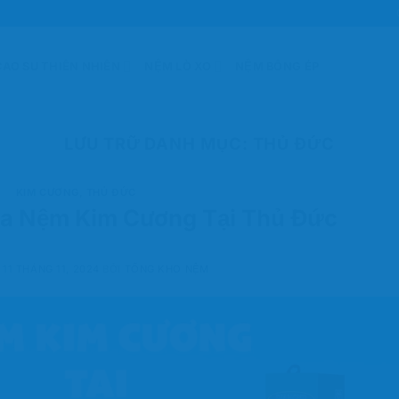
AO SU THIÊN NHIÊN
NỆM LÒ XO
NỆM BÔNG ÉP
LƯU TRỮ DANH MỤC:
THỦ ĐỨC
KIM CƯƠNG
,
THỦ ĐỨC
a Nệm Kim Cương Tại Thủ Đức
O
11 THÁNG 11, 2024
BỞI
TỔNG KHO NỆM