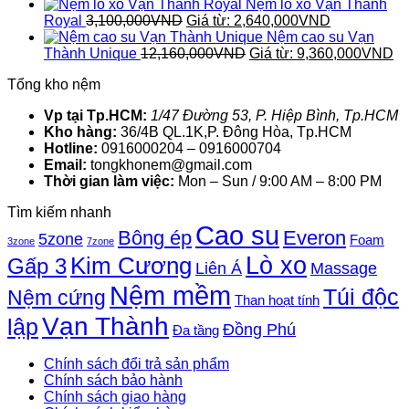
Nệm lò xo Vạn Thành
Royal
3,100,000
VND
Giá từ:
2,640,000
VND
Nệm cao su Vạn
Thành Unique
12,160,000
VND
Giá từ:
9,360,000
VND
Tổng kho nệm
Vp tại Tp.HCM:
1/47 Đường 53, P. Hiệp Bình, Tp.HCM
Kho hàng:
36/4B QL.1K,P. Đông Hòa, Tp.HCM
Hotline:
0916000204 – 0916000704
Email:
tongkhonem@gmail.com
Thời gian làm việc:
Mon – Sun / 9:00 AM – 8:00 PM
Tìm kiếm nhanh
Cao su
Bông ép
Everon
5zone
Foam
3zone
7zone
Lò xo
Kim Cương
Gấp 3
Liên Á
Massage
Nệm mềm
Túi độc
Nệm cứng
Than hoạt tính
Vạn Thành
lập
Đồng Phú
Đa tầng
Chính sách đổi trả sản phẩm
Chính sách bảo hành
Chính sách giao hàng