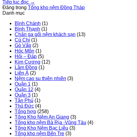
Tiếp tục đọc
→
Đăng trong
Tổng kho nệm Đồng Tháp
Danh mục
Bình Chánh
(1)
Bình Thạnh
(1)
Chăn ga gối nệm khách sạn
(13)
Củ Chi
(1)
Gò Vấp
(2)
Hóc Môn
(1)
Hỏi – Đáp
(5)
Kim Cương
(12)
Lâm Đồng
(1)
Liên Á
(2)
Nệm cao su thiên nhiên
(3)
Quận 1
(1)
Quận 12
(4)
Quận 3
(1)
Tân Phú
(1)
Thủ Đức
(4)
Tổng hợp
(258)
Tổng Kho Nệm An Giang
(3)
Tổng kho nệm Bà Rịa -Vũng Tàu
(4)
Tổng Kho Nệm Bạc Liêu
(3)
Tổng kho nệm Bến Tre
(3)