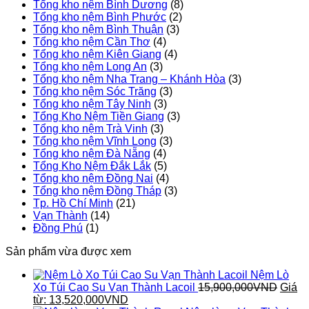
Tổng kho nệm Bình Dương
(8)
Tổng kho nệm Bình Phước
(2)
Tổng kho nệm Bình Thuận
(3)
Tổng kho nệm Cần Thơ
(4)
Tổng kho nệm Kiên Giang
(4)
Tổng kho nệm Long An
(3)
Tổng kho nệm Nha Trang – Khánh Hòa
(3)
Tổng kho nệm Sóc Trăng
(3)
Tổng kho nệm Tây Ninh
(3)
Tổng Kho Nệm Tiền Giang
(3)
Tổng kho nệm Trà Vinh
(3)
Tổng kho nệm Vĩnh Long
(3)
Tổng kho nệm Đà Nẵng
(4)
Tổng Kho Nệm Đắk Lắk
(5)
Tổng kho nệm Đồng Nai
(4)
Tổng kho nệm Đồng Tháp
(3)
Tp. Hồ Chí Minh
(21)
Vạn Thành
(14)
Đồng Phú
(1)
Sản phẩm vừa được xem
Nệm Lò
Xo Túi Cao Su Vạn Thành Lacoil
15,900,000
VND
Giá
từ:
13,520,000
VND