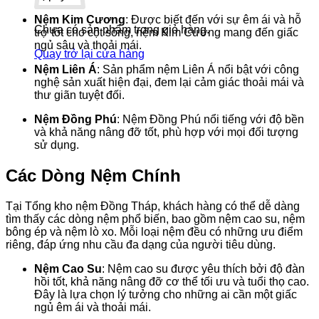
Nệm Kim Cương
: Được biết đến với sự êm ái và hỗ
Chưa có sản phẩm trong giỏ hàng.
trợ tốt cho cột sống, nệm Kim Cương mang đến giấc
ngủ sâu và thoải mái.
Quay trở lại cửa hàng
Nệm Liên Á
: Sản phẩm nệm Liên Á nổi bật với công
nghệ sản xuất hiện đại, đem lại cảm giác thoải mái và
thư giãn tuyệt đối.
Nệm Đồng Phú
: Nệm Đồng Phú nổi tiếng với độ bền
và khả năng nâng đỡ tốt, phù hợp với mọi đối tượng
sử dụng.
Các Dòng Nệm Chính
Tại Tổng kho nệm Đồng Tháp, khách hàng có thể dễ dàng
tìm thấy các dòng nệm phổ biến, bao gồm nệm cao su, nệm
bông ép và nệm lò xo. Mỗi loại nệm đều có những ưu điểm
riêng, đáp ứng nhu cầu đa dạng của người tiêu dùng.
Nệm Cao Su
: Nệm cao su được yêu thích bởi độ đàn
hồi tốt, khả năng nâng đỡ cơ thể tối ưu và tuổi thọ cao.
Đây là lựa chọn lý tưởng cho những ai cần một giấc
ngủ êm ái và thoải mái.