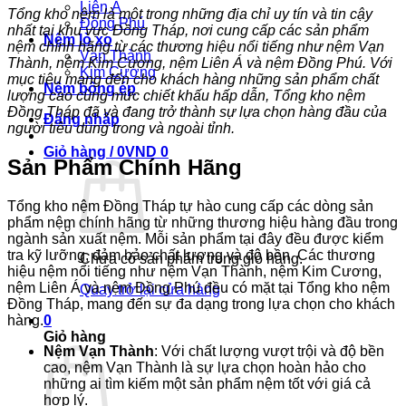
Liên Á
Tổng kho nệm là một trong những địa chỉ uy tín và tin cậy
Đồng Phú
nhất tại khu vực Đồng Tháp, nơi cung cấp các sản phẩm
Nệm lò xo
nệm chính hãng từ các thương hiệu nổi tiếng như nệm Vạn
Vạn Thành
Thành, nệm Kim Cương, nệm Liên Á và nệm Đồng Phú. Với
Kim Cương
mục tiêu mang đến cho khách hàng những sản phẩm chất
Nệm bông ép
lượng cao cùng mức chiết khấu hấp dẫn, Tổng kho nệm
Đồng Tháp đã và đang trở thành sự lựa chọn hàng đầu của
Đăng nhập
người tiêu dùng trong và ngoài tỉnh.
Giỏ hàng /
0
VND
0
Sản Phẩm Chính Hãng
Tổng kho nệm Đồng Tháp tự hào cung cấp các dòng sản
phẩm nệm chính hãng từ những thương hiệu hàng đầu trong
ngành sản xuất nệm. Mỗi sản phẩm tại đây đều được kiểm
tra kỹ lưỡng, đảm bảo chất lượng và độ bền. Các thương
Chưa có sản phẩm trong giỏ hàng.
hiệu nệm nổi tiếng như nệm Vạn Thành, nệm Kim Cương,
nệm Liên Á và nệm Đồng Phú đều có mặt tại Tổng kho nệm
Quay trở lại cửa hàng
Đồng Tháp, mang đến sự đa dạng trong lựa chọn cho khách
hàng.
0
Giỏ hàng
Nệm Vạn Thành
: Với chất lượng vượt trội và độ bền
cao, nệm Vạn Thành là sự lựa chọn hoàn hảo cho
những ai tìm kiếm một sản phẩm nệm tốt với giá cả
hợp lý.