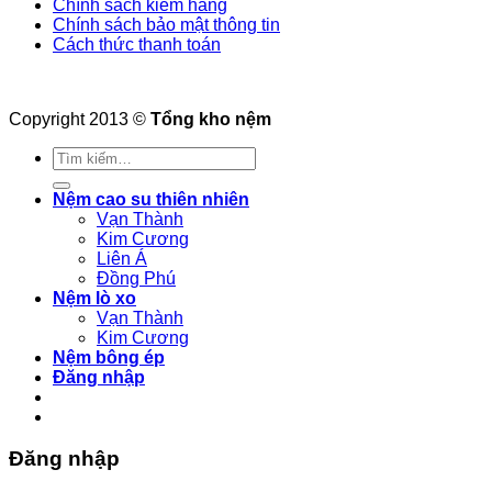
Chính sách kiểm hàng
Chính sách bảo mật thông tin
Cách thức thanh toán
Copyright 2013 ©
Tổng kho nệm
Tìm
kiếm:
Nệm cao su thiên nhiên
Vạn Thành
Kim Cương
Liên Á
Đồng Phú
Nệm lò xo
Vạn Thành
Kim Cương
Nệm bông ép
Đăng nhập
Đăng nhập