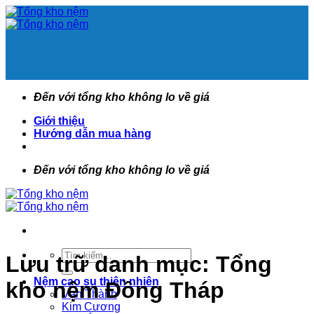
Bỏ
qua
nội
dung
Đến với tổng kho không lo về giá
Giới thiệu
Hướng dẫn mua hàng
Đến với tổng kho không lo về giá
Tìm
Lưu trữ danh mục:
Tổng
kiếm:
Nệm cao su thiên nhiên
kho nệm Đồng Tháp
Vạn Thành
Kim Cương