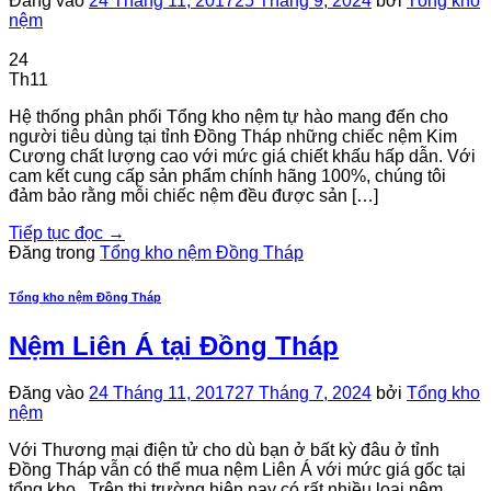
Đăng vào
24 Tháng 11, 2017
25 Tháng 9, 2024
bởi
Tổng kho
nệm
24
Th11
Hệ thống phân phối Tổng kho nệm tự hào mang đến cho
người tiêu dùng tại tỉnh Đồng Tháp những chiếc nệm Kim
Cương chất lượng cao với mức giá chiết khấu hấp dẫn. Với
cam kết cung cấp sản phẩm chính hãng 100%, chúng tôi
đảm bảo rằng mỗi chiếc nệm đều được sản […]
Tiếp tục đọc
→
Đăng trong
Tổng kho nệm Đồng Tháp
Tổng kho nệm Đồng Tháp
Nệm Liên Á tại Đồng Tháp
Đăng vào
24 Tháng 11, 2017
27 Tháng 7, 2024
bởi
Tổng kho
nệm
Với Thương mại điện tử cho dù bạn ở bất kỳ đâu ở tỉnh
Đồng Tháp vẫn có thể mua nệm Liên Á với mức giá gốc tại
tổng kho. Trên thị trường hiện nay có rất nhiều loại nệm