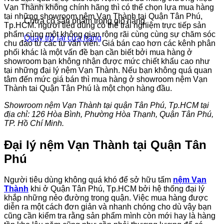
Vạn Thành không chính hãng thì có thể chọn lựa mua hàng
tại những showroom nệm Vạn Thành tại Quận Tân Phú,
Chưa có sản phẩm trong giỏ hàng.
Tp.HCM. người tiêu dùng có thể trải nghiệm trực tiếp sản
phẩm cùng một không gian rộng rãi cùng cùng sự chăm sóc
Quay trở lại cửa hàng
chu đáo từ các tư vấn viên. Giá bán cao hơn các kênh phân
phối khác là một vấn đề bạn cần biết bởi mua hàng ở
showroom bạn không nhận được mức chiết khấu cao như
tại những đại lý nệm Vạn Thành. Nếu bạn không quá quan
tâm đến mức giá bán thì mua hàng ở showroom nệm Vạn
Thành tai Quận Tân Phú là một chọn hàng đầu.
Showroom nệm Vạn Thành tại quận Tân Phú, Tp.HCM tại
địa chỉ: 126 Hòa Bình, Phường Hòa Thạnh, Quận Tân Phú,
TP. Hồ Chí Minh.
Đại lý nệm Vạn Thành tại Quận Tân
Phú
Người tiêu dùng không quá khó để sở hữu tấm
nệm Vạn
Thành
khi ở Quận Tân Phú, Tp.HCM bởi hệ thống đại lý
khắp những nẻo đường trong quận. Việc mua hàng được
diễn ra một cách đơn giản và nhanh chóng cho dù vậy bạn
cũng cần kiểm tra rằng sản phẩm mình còn mới hay là hàng