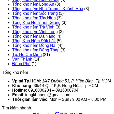
Tổng kho nệm Long An
(3)
Tổng kho nệm Nha Trang – Khánh Hòa
(3)
Tổng kho nệm Sóc Trăng
(3)
Tổng kho nệm Tây Ninh
(3)
Tổng Kho Nệm Tiền Giang
(3)
Tổng kho nệm Trà Vinh
(3)
Tổng kho nệm Vĩnh Long
(3)
Tổng kho nệm Đà Nẵng
(4)
Tổng Kho Nệm Đắk Lắk
(5)
Tổng kho nệm Đồng Nai
(4)
Tổng kho nệm Đồng Tháp
(3)
Tp. Hồ Chí Minh
(21)
Vạn Thành
(14)
Đồng Phú
(1)
Tổng kho nệm
Vp tại Tp.HCM:
1/47 Đường 53, P. Hiệp Bình, Tp.HCM
Kho hàng:
36/4B QL.1K,P. Đông Hòa, Tp.HCM
Hotline:
0916000204 – 0916000704
Email:
tongkhonem@gmail.com
Thời gian làm việc:
Mon – Sun / 9:00 AM – 8:00 PM
Tìm kiếm nhanh