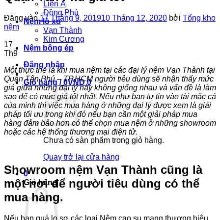
Liên Á
Đồng Phú
Đăng vào
17 Tháng 9, 2019
10 Tháng 12, 2020
bởi
Tổng kho
Nệm lò xo
nệm
Vạn Thành
Kim Cương
17
Nệm bông ép
Th9
Đăng nhập
Một thực thế là khi mua nệm tại các đại lý nệm Vạn Thành tại
Quận Tân Phú – TP.HCM người tiêu dùng sẽ nhận thấy mức
Giỏ hàng /
0
VND
0
giá giữa những đại lý này không giống nhau và vấn đề là làm
sao để có mức giá tốt nhất. Nếu như bạn tự tin vào tài mặc cả
của mình thì việc mua hàng ở những đại lý được xem là giải
pháp tối ưu trong khi đó nếu bạn cần một giải pháp mua
hàng đảm bảo hơn có thể chọn mua nệm ở những showroom
hoặc các hệ thống thương mại điện tử.
Chưa có sản phẩm trong giỏ hàng.
Quay trở lại cửa hàng
Showroom nệm Vạn Thành cũng là
0
một nơi để người tiêu dùng có thể
Giỏ hàng
mua hàng.
Nếu bạn quá lo sợ các loại Nệm cao su mang thương hiệu