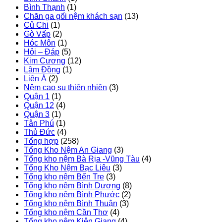
Bình Thạnh
(1)
Chăn ga gối nệm khách sạn
(13)
Củ Chi
(1)
Gò Vấp
(2)
Hóc Môn
(1)
Hỏi – Đáp
(5)
Kim Cương
(12)
Lâm Đồng
(1)
Liên Á
(2)
Nệm cao su thiên nhiên
(3)
Quận 1
(1)
Quận 12
(4)
Quận 3
(1)
Tân Phú
(1)
Thủ Đức
(4)
Tổng hợp
(258)
Tổng Kho Nệm An Giang
(3)
Tổng kho nệm Bà Rịa -Vũng Tàu
(4)
Tổng Kho Nệm Bạc Liêu
(3)
Tổng kho nệm Bến Tre
(3)
Tổng kho nệm Bình Dương
(8)
Tổng kho nệm Bình Phước
(2)
Tổng kho nệm Bình Thuận
(3)
Tổng kho nệm Cần Thơ
(4)
Tổng kho nệm Kiên Giang
(4)