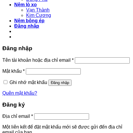
Nệm lò xo
Vạn Thành
Kim Cương
Nệm bông ép
Đăng nhập
Đăng nhập
Bắt
Tên tài khoản hoặc địa chỉ email
*
buộc
Bắt
Mật khẩu
*
buộc
Ghi nhớ mật khẩu
Đăng nhập
Quên mật khẩu?
Đăng ký
Bắt
Địa chỉ email
*
buộc
Một liên kết để đặt mật khẩu mới sẽ được gửi đến địa chỉ
email của bạn.