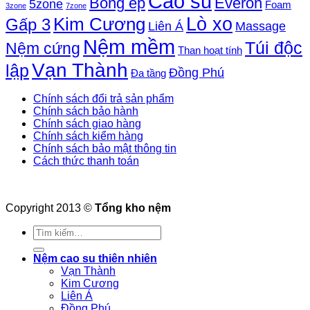
Cao su
Bông ép
Everon
5zone
Foam
3zone
7zone
Lò xo
Kim Cương
Gấp 3
Liên Á
Massage
Nệm mềm
Túi độc
Nệm cứng
Than hoạt tính
Vạn Thành
lập
Đồng Phú
Đa tầng
Chính sách đổi trả sản phẩm
Chính sách bảo hành
Chính sách giao hàng
Chính sách kiểm hàng
Chính sách bảo mật thông tin
Cách thức thanh toán
Copyright 2013 ©
Tổng kho nệm
Tìm
kiếm:
Nệm cao su thiên nhiên
Vạn Thành
Kim Cương
Liên Á
Đồng Phú