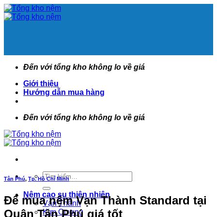
Bỏ
qua
nội
dung
Đến với tổng kho không lo về giá
Giới thiệu
Hướng dẫn mua hàng
Đến với tổng kho không lo về giá
Tìm
Tân Phú
,
Tp. Hồ Chí Minh
kiếm:
Nệm cao su thiên nhiên
Để mua nệm Vạn Thành Standard tại
Vạn Thành
Quận Tân Phú giá tốt
Kim Cương