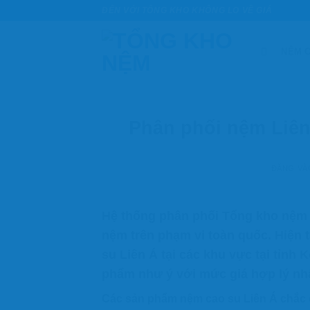
Bỏ
ĐẾN VỚI TỔNG KHO KHÔNG LO VỀ GIÁ
qua
nội
NỆM C
dung
Phân phối nệm Liên A
ĐĂNG V
Hệ thống phân phối Tổng kho nệm 
nệm trên phạm vi toàn quốc. Hiện 
su Liên Á
tại các khu vực tại tỉnh
K
phẩm như ý với mức giá hợp lý nhâ
Các sản phẩm
nệm cao su Liên Á
chắc 