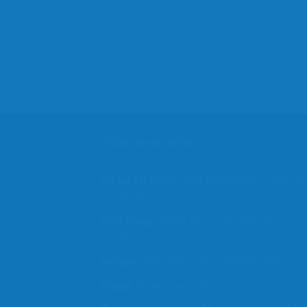
TỔNG KHO NỆM
Vp tại Tp.HCM:
1/47 Đường 53, P. Hiệp B
Tp.HCM
Kho hàng:
36/4B QL.1K,P. Đông Hòa,
Tp.HCM
Hotline:
0916000204 – 0916000704
Email:
tongkhonem@gmail.com