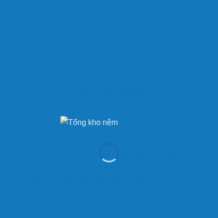
5/5 - (2 bình chọ
 trong Chưa phân loại. Đánh dấu
liên kết thường trực
.
te thương mại điện tử chuyên phân phối nệm chính hãng từ các
im Cương, Vạn Thành, Liên Á và nhiều hãng nổi tiếng khác. Ch
 phẩm chất lượng, giá cạnh tranh, dịch vụ chuyên nghiệp và gi
 mọi nhu cầu và ngân sách của khách hàng.