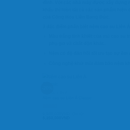
đình. Với các nhà máy được xây dựng
khấu thì hiện tất cả các sản phẩm hiê
của Cộng Hòa Liên Bang Đức.
3 đặc điểm phân biệt
nệm cao su Liên A
Màu trắng tinh khiết của mủ cao su t
phụ gia và chất độn khác.
Nệm có độ đàn hồi tối ưu tạo sự êm á
Công nghệ khử mùi đảm bảo nệm kh
-20%
CAO SU LIÊN Á
Nệm cao su Liên Á Classic
Được xếp
6,690,000
VND
Giá từ:
hạng
5,350,000
5.00
5
VND
sao