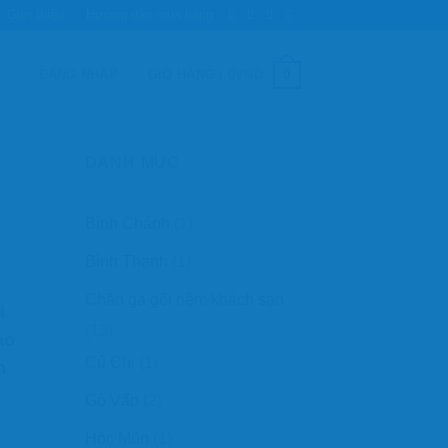
Giới thiệu
Hướng dẫn mua hàng
0
ĐĂNG NHẬP
GIỎ HÀNG /
0
VND
DANH MỤC
Bình Chánh
(1)
Bình Thạnh
(1)
Chăn ga gối nệm khách sạn
i
(13)
ao
Củ Chi
(1)
n
Gò Vấp
(2)
Hóc Môn
(1)