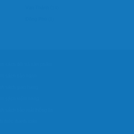
Vạn Thành
(14)
Đồng Phú
(1)
nh sách đổi trả sản phẩm
nh sách bảo hành
nh sách giao hàng
nh sách kiểm hàng
nh sách bảo mật thông tin
h thức thanh toán