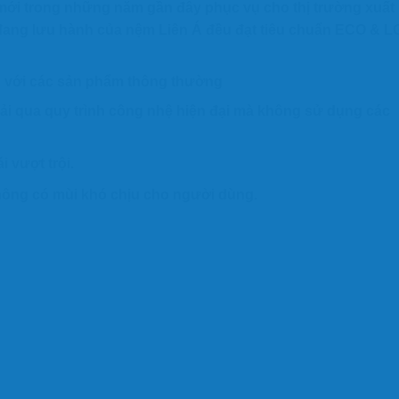
 mới trong những năm gần đây phục vụ cho thị trường xuất
̣n đang lưu hành của
nệm Liên Á
đều đạt tiêu chuẩn ECO & 
́
với các sản phẩm thông thường
rải qua quy trình công nhệ hiện đại mà không sử dụng các
i vượt trội.
ông có mùi khó chịu cho người dùng.