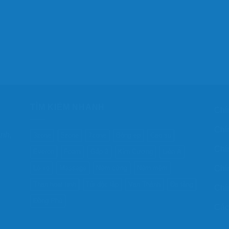
TÌM KIẾM NHANH
Chí
Chí
ình,
3zone
5zone
7zone
Bông ép
Cao su
Chí
Everon
Foam
Gấp 3
Kim Cương
Liên Á
Chí
Lò xo
Massage
Nệm cứng
Nệm mềm
Than hoạt tính
Túi độc lập
Vạn Thành
Đa tầng
Chí
Đồng Phú
Các