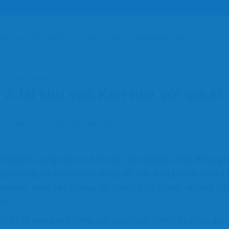
AO SU THIÊN NHIÊN
NỆM LÒ XO
NỆM BÔNG ÉP
CHƯA PHÂN LOẠI
́ tại khu vực Kon tum với giá sỉ
ÀO
9 THÁNG 6, 2017
BỞI
TỔNG KHO NỆM
chuyên cung cấp sỉ & lẻ các sản phẩm chăn drap gố
tại chúng tôi nhận đơn hàng về các sản phẩm
nệm c
ontum
. Đến với chúng tôi bạn sẽ có được những sả
́t.
chắn sẽ mang lại những giấc ngủ tuyệt vời cho bạn và gia