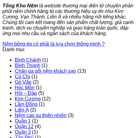
Tổng Kho Nệm
là website thương mại điện tử chuyên phân
phối nệm chính hãng từ các thương hiệu uy tín như Kim
Cương, Vạn Thành, Liên Á và nhiều hãng nổi tiếng khác.
Chúng tôi cam kết mang đến sản phẩm chất lượng, giá cạnh
tranh, dịch vụ chuyên nghiệp và giao hàng toàn quốc, đáp
ứng mọi nhu cầu và ngân sách của khách hàng.
Nệm bông ép có phải là lựa chọn thông minh ?
Danh mục
Bình Chánh
(1)
Bình Thạnh
(1)
Chăn ga gối nệm khách sạn
(13)
Củ Chi
(1)
Gò Vấp
(2)
Hóc Môn
(1)
Hỏi – Đáp
(5)
Kim Cương
(12)
Lâm Đồng
(1)
Liên Á
(2)
Nệm cao su thiên nhiên
(3)
Quận 1
(1)
Quận 12
(4)
Quận 3
(1)
Tân Phú
(1)