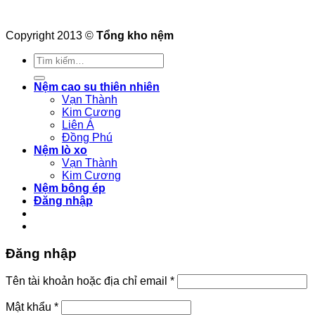
Copyright 2013 ©
Tổng kho nệm
Tìm
kiếm:
Nệm cao su thiên nhiên
Vạn Thành
Kim Cương
Liên Á
Đồng Phú
Nệm lò xo
Vạn Thành
Kim Cương
Nệm bông ép
Đăng nhập
Đăng nhập
Bắt
Tên tài khoản hoặc địa chỉ email
*
buộc
Bắt
Mật khẩu
*