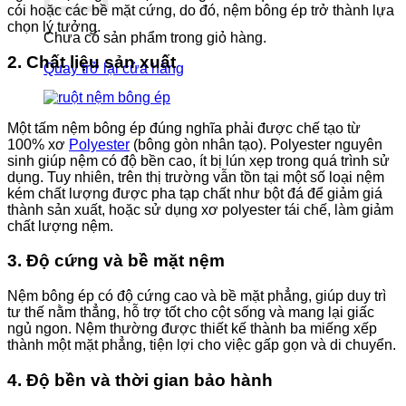
cói hoặc các bề mặt cứng, do đó, nệm bông ép trở thành lựa
chọn lý tưởng.
Chưa có sản phẩm trong giỏ hàng.
2. Chất liệu sản xuất
Quay trở lại cửa hàng
Một tấm nệm bông ép đúng nghĩa phải được chế tạo từ
100% xơ
Polyester
(bông gòn nhân tạo). Polyester nguyên
sinh giúp nệm có độ bền cao, ít bị lún xẹp trong quá trình sử
dụng. Tuy nhiên, trên thị trường vẫn tồn tại một số loại nệm
kém chất lượng được pha tạp chất như bột đá để giảm giá
thành sản xuất, hoặc sử dụng xơ polyester tái chế, làm giảm
chất lượng nệm.
3. Độ cứng và bề mặt nệm
Nệm bông ép có độ cứng cao và bề mặt phẳng, giúp duy trì
tư thế nằm thẳng, hỗ trợ tốt cho cột sống và mang lại giấc
ngủ ngon. Nệm thường được thiết kế thành ba miếng xếp
thành một mặt phẳng, tiện lợi cho việc gấp gọn và di chuyển.
4. Độ bền và thời gian bảo hành