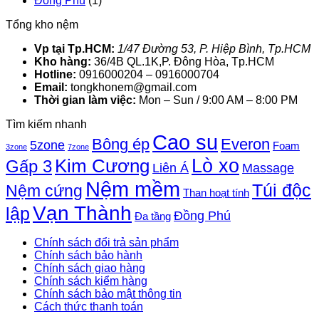
Đồng Phú
(1)
Tổng kho nệm
Vp tại Tp.HCM:
1/47 Đường 53, P. Hiệp Bình, Tp.HCM
Kho hàng:
36/4B QL.1K,P. Đông Hòa, Tp.HCM
Hotline:
0916000204 – 0916000704
Email:
tongkhonem@gmail.com
Thời gian làm việc:
Mon – Sun / 9:00 AM – 8:00 PM
Tìm kiếm nhanh
Cao su
Bông ép
Everon
5zone
Foam
3zone
7zone
Lò xo
Kim Cương
Gấp 3
Liên Á
Massage
Nệm mềm
Túi độc
Nệm cứng
Than hoạt tính
Vạn Thành
lập
Đồng Phú
Đa tầng
Chính sách đổi trả sản phẩm
Chính sách bảo hành
Chính sách giao hàng
Chính sách kiểm hàng
Chính sách bảo mật thông tin
Cách thức thanh toán