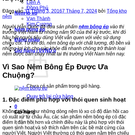
Liên Á
Đồng Phú
Đăng vào
31 Tháng 3, 2016
7 Tháng 7, 2024
bởi
Tổng kho
Nệm lò xo
nệm
Vạn Thành
Kim Cương
Người Hàn Quốc đã đưa sản phẩm
nệm bông ép
vào thị
Nệm bông ép
trường Việt Nam từ những năm 90 của thế kỷ trước, khi đó
hầu hết người tiêu dùng Việt vẫn quen với việc sử dụng
Đăng nhập
chiếu cói. Từ khi đó, nệm bông ép với chất lượng, độ bền và
những lợi ích cho sức khỏe đã nhanh chóng trở thành loại
Giỏ hàng /
0
VND
0
nệm được bán chạy nhất tại thị trường Việt Nam hiện nay.
Vì Sao Nệm Bông Ép Được Ưa
Chuộng?
Chưa có sản phẩm trong giỏ hàng.
Quay trở lại cửa hàng
1. Đặc điểm phù hợp với thói quen sinh hoạt
0
Không giống như những dòng nệm lò xo có độ đàn hồi cao
Giỏ hàng
có xuất xứ từ châu Âu, các sản phẩm nệm bông ép có đặc
điểm ít đàn hồi hơn và chính điều này là phù hợp với thói
quen sinh hoạt và sở thích nằm trên các bề mặt cứng của
người Việt. Người Việt thường có thói quen nằm trên chiếu