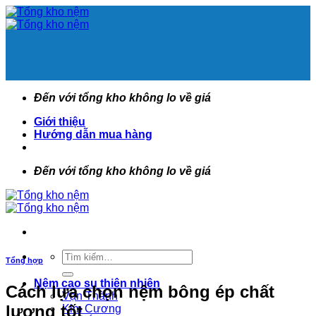
Bỏ
qua
nội
dung
Đến với tổng kho không lo về giá
Giới thiệu
Hướng dẫn mua hàng
Đến với tổng kho không lo về giá
Tìm
Tổng hợp
kiếm:
Nệm cao su thiên nhiên
Cách lựa chọn nệm bông ép chất
Vạn Thành
lượng tốt
Kim Cương