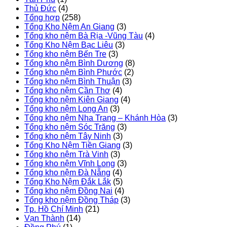
Thủ Đức
(4)
Tổng hợp
(258)
Tổng Kho Nệm An Giang
(3)
Tổng kho nệm Bà Rịa -Vũng Tàu
(4)
Tổng Kho Nệm Bạc Liêu
(3)
Tổng kho nệm Bến Tre
(3)
Tổng kho nệm Bình Dương
(8)
Tổng kho nệm Bình Phước
(2)
Tổng kho nệm Bình Thuận
(3)
Tổng kho nệm Cần Thơ
(4)
Tổng kho nệm Kiên Giang
(4)
Tổng kho nệm Long An
(3)
Tổng kho nệm Nha Trang – Khánh Hòa
(3)
Tổng kho nệm Sóc Trăng
(3)
Tổng kho nệm Tây Ninh
(3)
Tổng Kho Nệm Tiền Giang
(3)
Tổng kho nệm Trà Vinh
(3)
Tổng kho nệm Vĩnh Long
(3)
Tổng kho nệm Đà Nẵng
(4)
Tổng Kho Nệm Đắk Lắk
(5)
Tổng kho nệm Đồng Nai
(4)
Tổng kho nệm Đồng Tháp
(3)
Tp. Hồ Chí Minh
(21)
Vạn Thành
(14)