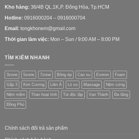
Kho hàng:
36/4B QL.1K,P. Đông Hòa, Tp.HCM
Hotline:
0916000204 – 0916000704
Email:
tongkhonem@gmail.com
Thời gian làm việc:
Mon – Sun / 9:00 AM – 8:00 PM
TÌM KIẾM NHANH
3zone
5zone
7zone
Bông ép
Cao su
Everon
Foam
Gấp 3
Kim Cương
Liên Á
Lò xo
Massage
Nệm cứng
Nệm mềm
Than hoạt tính
Túi độc lập
Vạn Thành
Đa tầng
Đồng Phú
Chính sách đổi trả sản phẩm