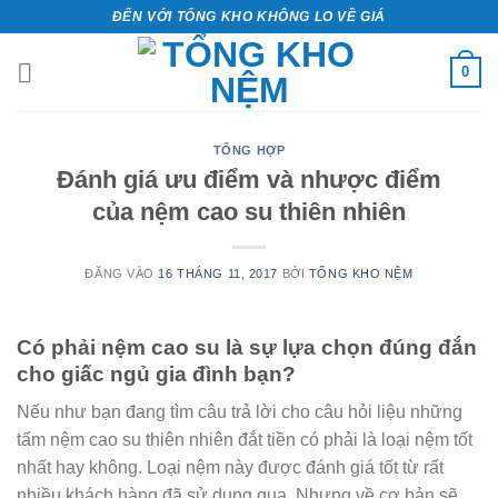
Bỏ
ĐẾN VỚI TỔNG KHO KHÔNG LO VỀ GIÁ
qua
nội
0
dung
TỔNG HỢP
Đánh giá ưu điểm và nhược điểm
của nệm cao su thiên nhiên
ĐĂNG VÀO
16 THÁNG 11, 2017
BỞI
TỔNG KHO NỆM
Có phải nệm cao su là sự lựa chọn đúng đắn
cho giấc ngủ gia đình bạn?
Nếu như bạn đang tìm câu trả lời cho câu hỏi liệu những
tấm nệm cao su thiên nhiên đắt tiền có phải là loại nệm tốt
nhất hay không. Loại nệm này được đánh giá tốt từ rất
nhiều khách hàng đã sử dụng qua. Nhưng về cơ bản sẽ