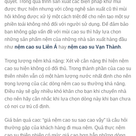
quyết. Trong quá trình sản xuất các biện pháp khử mùi
được thực hiện nhưng với công nghệ sản xuất cũ thì mùi
hôi không được xử lý một cách triệt để cho nên tạo một sự
phiền toái không nhỏ đối với người sử dụng. Để đảm bảo
bạn không gặp vấn đề với mùi cao su thì hãy lựa chọn
những sản phẩm nệm của những nhà sản xuất hàng đầu
như
nệm cao su Liên Á
hay
nệm cao su Vạn Thành
.
Trọng lượng nệm khá nặng: Xét về cân nặng thì hiện nệm
cao su hiện không có đối thủ. Trong thành phần của cao su
thiên nhiên vẫn có một hàm lượng nước nhất định cho nên
trọng lượng của các dòng nệm cao su thường khá nặng.
Điều này sẽ gây nhiều khó khăn cho bạn khi chuyển nhà
cho nên hãy cân nhắc khi lựa chọn dòng này khi bạn chưa
có nơi cư trú cố định.
Giá bán quá cao: “giá nệm cao su sao cao vậy” là câu hỏi
thường gặp của khách hàng đi mua nệm. Quả thực nệm
cao su thiên nhiên có mức giá cao hơn hẳn những dòng