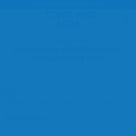
Bỏ
ĐẾN VỚI TỔNG KHO KHÔNG LO VỀ GIÁ
qua
nội
0
dung
TỔNG KHO NỆM ĐỒNG THÁP
Phân phối các sản phẩm nệm Kim
Cương tại Đồng Tháp
ĐĂNG VÀO
24 THÁNG 11, 2017
BỞI
TỔNG KHO NỆM
24
Th11
Hệ thống phân phối Tổng kho nệm tự hào mang đến
cho người tiêu dùng tại tỉnh Đồng Tháp những chiếc
nệm Kim Cương
chất lượng cao với mức giá chiết
khấu hấp dẫn. Với cam kết cung cấp sản phẩm chính
hãng 100%, chúng tôi đảm bảo rằng mỗi chiếc nệm