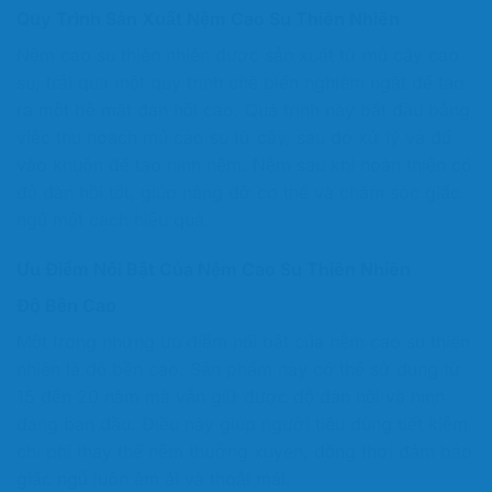
Quy Trình Sản Xuất Nệm Cao Su Thiên Nhiên
Nệm cao su thiên nhiên được sản xuất từ mủ cây cao
su, trải qua một quy trình chế biến nghiêm ngặt để tạo
ra một bề mặt đàn hồi cao. Quá trình này bắt đầu bằng
việc thu hoạch mủ cao su từ cây, sau đó xử lý và đổ
vào khuôn để tạo hình nệm. Nệm sau khi hoàn thiện có
độ đàn hồi tốt, giúp nâng đỡ cơ thể và chăm sóc giấc
ngủ một cách hiệu quả.
Ưu Điểm Nổi Bật Của Nệm Cao Su Thiên Nhiên
Độ Bền Cao
Một trong những ưu điểm nổi bật của nệm cao su thiên
nhiên là độ bền cao. Sản phẩm này có thể sử dụng từ
15 đến 20 năm mà vẫn giữ được độ đàn hồi và hình
dáng ban đầu. Điều này giúp người tiêu dùng tiết kiệm
chi phí thay thế nệm thường xuyên, đồng thời đảm bảo
giấc ngủ luôn êm ái và thoải mái.