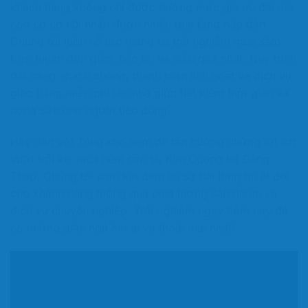
khách hàng không chỉ được hưởng mức giá ưu đãi mà
còn có cơ hội nhận được nhiều quà tặng hấp dẫn.
Chúng tôi luôn nỗ lực mang lại trải nghiệm mua sắm
trực tuyến đơn giản, tiện lợi và hiệu quả nhất. Quy trình
đặt hàng nhanh chóng, thanh toán linh hoạt và dịch vụ
giao hàng miễn phí tận nhà giúp tiết kiệm thời gian và
công sức cho người tiêu dùng.
Hãy đến với Tổng kho nệm để tận hưởng những lợi ích
vượt trội khi mua nệm cao su Kim Cương tại Đồng
Tháp. Chúng tôi cam kết đem lại sự hài lòng tuyệt đối
cho khách hàng thông qua chất lượng sản phẩm và
dịch vụ chuyên nghiệp. Trải nghiệm ngay hôm nay để
có những giấc ngủ êm ái và thoải mái nhất!