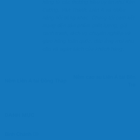
hãng từ các thương hiệu uy tín như Kim
Cương, Vạn Thành, Liên Á và nhiều
hãng nổi tiếng khác. Chúng tôi cam kết
mang đến sản phẩm chất lượng, giá
cạnh tranh, dịch vụ chuyên nghiệp và
giao hàng toàn quốc, đáp ứng mọi nhu
cầu và ngân sách của khách hàng.
Nệm cao su Liên Á tại Bến
Nệm Liên Á tại Đồng Tháp
Tre
DANH MỤC
Bình Chánh
(1)