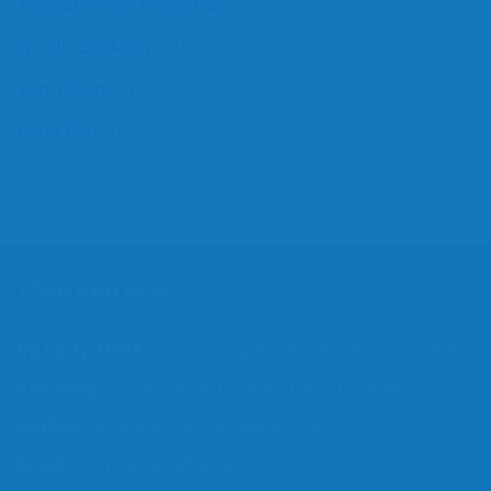
Tổng kho nệm Đồng Tháp
(3)
Tp. Hồ Chí Minh
(21)
Vạn Thành
(14)
Đồng Phú
(1)
TỔNG KHO NỆM
Vp tại Tp.HCM:
1/47 Đường 53, P. Hiệp Bình, Tp.HCM
Kho hàng:
36/4B QL.1K,P. Đông Hòa, Tp.HCM
Hotline:
0916000204 – 0916000704
Email:
tongkhonem@gmail.com