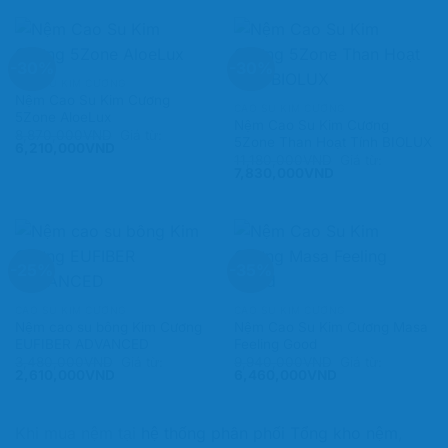
-30%
-30%
CAO SU KIM CƯƠNG
Nệm Cao Su Kim Cương
CAO SU KIM CƯƠNG
5Zone AloeLux
Nệm Cao Su Kim Cương
8,870,000
VND
Giá từ:
5Zone Than Hoạt Tính BIOLUX
6,210,000
VND
11,180,000
VND
Giá từ:
7,830,000
VND
-25%
-35%
CAO SU KIM CƯƠNG
CAO SU KIM CƯƠNG
Nệm cao su bông Kim Cương
Nệm Cao Su Kim Cương Masa
EUFIBER ADVANCED
Feeling Good
3,480,000
VND
Giá từ:
9,940,000
VND
Giá từ:
2,610,000
VND
6,460,000
VND
Khi mua nệm tại
hệ thống phân phối Tổng kho nệm
,