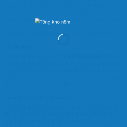
không chỉ có độ bền vượt trội mà còn có độ đàn hồi
tốt, khả năng kháng khuẩn và thân thiện với môi
trường. Những yếu tố này giúp Kim Cương chiếm được
lòng tin của người tiêu dùng và trở thành một lựa chọn
hàng đầu trong phân khúc nệm cao su thiên nhiên.
Giá Cả Hợp Lý
Một trong những lý do khiến
nệm Kim Cương
được ưa
chuộng là mức giá hợp lý. So với các thương hiệu nệm
cao su khác, Kim Cương có giá tốt hơn nhiều. Điều này
có được là nhờ vào việc tối ưu hóa chi phí sản xuất và
đầu tư vào hệ thống sản xuất hiện đại.
Công Nghệ Sản Xuất Hiện Đại
Với lợi thế là một thương hiệu đến sau, Kim Cương đã
đầu tư vào công nghệ sản xuất hiện đại, tiên tiến. Hệ
thống sản xuất mới giúp đảm bảo sự đồng đều trong