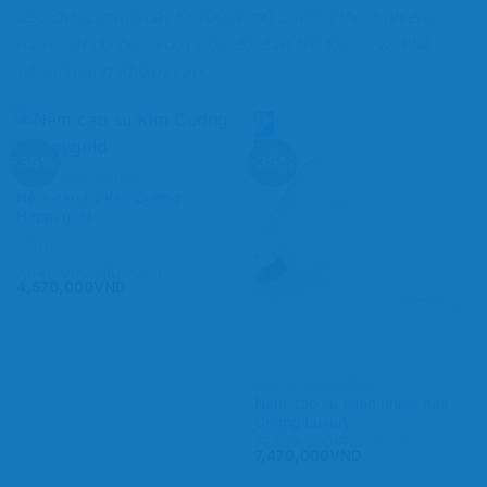
đều được sản xuất từ 100% mủ cao su thiên nhiên,
mang lại độ bền vượt trội, độ đàn hồi tối ưu và khả
năng kháng khuẩn cao.
-35%
-35%
CAO SU KIM CƯƠNG
Nệm cao su Kim Cương
Happygold
Được xếp
7,040,000
VND
Giá từ:
4,570,000
VND
hạng
5.00
5
sao
CAO SU KIM CƯƠNG
Nệm cao su thiên nhiên Kim
Cương Luxury
11,500,000
VND
Giá từ:
7,470,000
VND