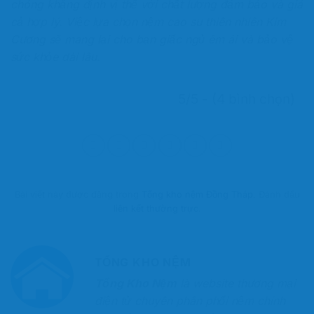
chóng khẳng định vị thế với chất lượng đảm bảo và giá
cả hợp lý. Việc lựa chọn nệm cao su thiên nhiên Kim
Cương sẽ mang lại cho bạn giấc ngủ êm ái và bảo vệ
sức khỏe dài lâu.
5/5 - (4 bình chọn)
Bài viết này được đăng trong
Tổng kho nệm Đồng Tháp
. Đánh dấu
liên kết thường trực
.
TỔNG KHO NỆM
Tổng Kho Nệm
là website thương mại
điện tử chuyên phân phối nệm chính