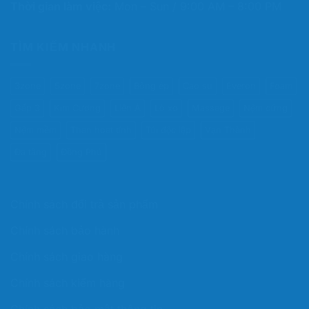
Thời gian làm việc:
Mon – Sun / 9:00 AM – 8:00 PM
TÌM KIẾM NHANH
3zone
5zone
7zone
Bông ép
Cao su
Everon
Foam
Gấp 3
Kim Cương
Liên Á
Lò xo
Massage
Nệm cứng
Nệm mềm
Than hoạt tính
Túi độc lập
Vạn Thành
Đa tầng
Đồng Phú
Chính sách đổi trả sản phẩm
Chính sách bảo hành
Chính sách giao hàng
Chính sách kiểm hàng
Chính sách bảo mật thông tin