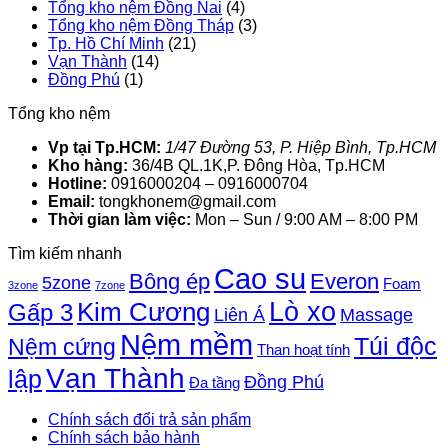
Tổng kho nệm Đồng Nai
(4)
Tổng kho nệm Đồng Tháp
(3)
Tp. Hồ Chí Minh
(21)
Vạn Thành
(14)
Đồng Phú
(1)
Tổng kho nệm
Vp tại Tp.HCM:
1/47 Đường 53, P. Hiệp Bình, Tp.HCM
Kho hàng:
36/4B QL.1K,P. Đông Hòa, Tp.HCM
Hotline:
0916000204 – 0916000704
Email:
tongkhonem@gmail.com
Thời gian làm việc:
Mon – Sun / 9:00 AM – 8:00 PM
Tìm kiếm nhanh
Cao su
Bông ép
Everon
5zone
Foam
3zone
7zone
Lò xo
Kim Cương
Gấp 3
Liên Á
Massage
Nệm mềm
Túi độc
Nệm cứng
Than hoạt tính
Vạn Thành
lập
Đồng Phú
Đa tầng
Chính sách đổi trả sản phẩm
Chính sách bảo hành