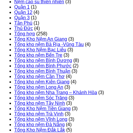
Nệm cao su thiên nhiên
(3)
Quận 1
(1)
Quận 12
(4)
Quận 3
(1)
Tân Phú
(1)
Thủ Đức
(4)
Tổng hợp
(258)
Tổng Kho Nệm An Giang
(3)
Tổng kho nệm Bà Rịa -Vũng Tàu
(4)
Tổng Kho Nệm Bạc Liêu
(3)
Tổng kho nệm Bến Tre
(3)
Tổng kho nệm Bình Dương
(8)
Tổng kho nệm Bình Phước
(2)
Tổng kho nệm Bình Thuận
(3)
Tổng kho nệm Cần Thơ
(4)
Tổng kho nệm Kiên Giang
(4)
Tổng kho nệm Long An
(3)
Tổng kho nệm Nha Trang – Khánh Hòa
(3)
Tổng kho nệm Sóc Trăng
(3)
Tổng kho nệm Tây Ninh
(3)
Tổng Kho Nệm Tiền Giang
(3)
Tổng kho nệm Trà Vinh
(3)
Tổng kho nệm Vĩnh Long
(3)
Tổng kho nệm Đà Nẵng
(4)
Tổng Kho Nệm Đắk Lắk
(5)