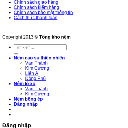
Chính sách giao hàng
Chính sách kiểm hàng
Chính sách bảo mật thông tin
Cách thức thanh toán
Copyright 2013 ©
Tổng kho nệm
Tìm
kiếm:
Nệm cao su thiên nhiên
Vạn Thành
Kim Cương
Liên Á
Đồng Phú
Nệm lò xo
Vạn Thành
Kim Cương
Nệm bông ép
Đăng nhập
Đăng nhập