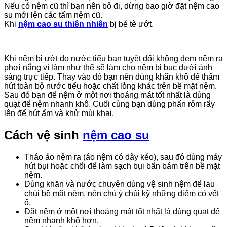
Nếu có nệm cũ thì bạn nên bỏ đi, dừng bao giờ đặt nệm cao
su mới lên các tấm nệm cũ.
Khi
nệm cao su thiên nhiên
bị bé tè ướt.
Khi nệm bị ướt do nước tiểu bạn tuyệt đối không đem nệm ra
phơi nắng vì làm như thế sẽ làm cho nệm bị bục dưới ánh
sáng trực tiếp. Thay vào đó bạn nên dùng khăn khô để thấm
hút toàn bộ nước tiểu hoặc chất lỏng khác trên bề mặt nệm.
Sau đó bạn để nệm ở một nơi thoáng mát tốt nhất là dùng
quạt để nệm nhanh khô. Cuối cùng bạn dùng phấn rôm rẩy
lên để hút ẩm và khử mùi khai.
Cách vệ sinh
nệm cao su
Tháo áo nệm ra (áo nệm có dây kéo), sau đó dùng máy
hút bụi hoặc chổi để làm sạch bụi bẩn bám trên bề mặt
nệm.
Dùng khăn và nước chuyên dùng vệ sinh nệm để lau
chùi bề mặt nệm, nên chủ ý chùi kỹ những điểm có vết
ố.
Đặt nệm ở một nơi thoáng mát tốt nhất là dùng quạt để
nệm nhanh khô hơn.