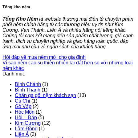
Tổng kho nệm
Tổng Kho Nệm
là website thương mại điện tử chuyên phân
phối nệm chính hãng từ các thương hiệu uy tín như Kim
Cương, Vạn Thành, Liên Á và nhiều hãng nổi tiếng khác.
Chúng tôi cam kết mang đến sản phẩm chất lượng, giá cạnh
tranh, dịch vụ chuyên nghiệp và giao hàng toàn quốc, đáp
ứng mọi nhu cầu và ngân sách của khách hàng.
Hỏi đáp về mua nệm mới cho gia đình
Vì sao nệm cao su thiên nhiên lại đắt hơn so với những loại
nệm khác
Danh mục
Bình Chánh
(1)
Bình Thạnh
(1)
Chăn ga gối nệm khách sạn
(13)
Củ Chi
(1)
Gò Vấp
(2)
Hóc Môn
(1)
Hỏi – Đáp
(5)
Kim Cương
(12)
Lâm Đồng
(1)
Liên Á
(2)