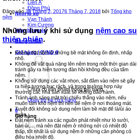
Liên Á
Đồng Phú
Đăng vào
28 Tháng 2, 2017
6 Tháng 7, 2018
bởi
Tổng kho
Nệm lò xo
nệm
Vạn Thành
Kim Cương
Những lưu ý khi sử dụng
nệm cao su
Nệm bông ép
thiên nhiên
.
Đăng nhập
Giỏ hàng /
0
VND
0
Không đặt nệm ở những bề mặt không ổn định, nhấp
nhô.
Không để vật quá nặng lên nệm trong một thời gian dài
tránh gây ra hiện tượng đàn hồi không đều của tấm
nệm.
Không sử dụng các vật nhọn, sắt đâm vào nệm sẽ gây
ra hiện tượng bục rách, và trong trường hợp này
Chưa có sản phẩm trong giỏ hàng.
thường các nhà sản xuất sẽ không bảo hành.
Tránh ánh sáng mặt trời chiếu thẳng vào nệm, nếu
Quay trở lại cửa hàng
muốn làm khô nệm thì nên để nệm ở nơi thoáng mát.
Tuyệt đối không sử dụng nệm làm bề mặt để là/ủi áo
0
quần.
Giỏ hàng
Đặt nệm tránh xa các nguồn phát nhiệt như lò sưởi,
bàn ủi,… mà nên đặt nệm ở những nới có nhiệt độ
thấp, tốt nhất là sử dụng nệm ở những căn phòng có
điều hòa nhiệt độ.