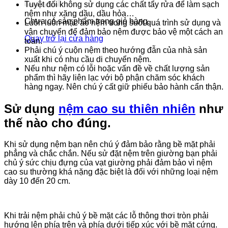
Tuyệt đối không sử dụng các chất tẩy rửa để làm sạch
nệm như xăng dầu, dầu hỏa…
Chưa có sản phẩm trong giỏ hàng.
Luôn luôn mặc áo nệm trong suốt quá trình sử dụng và
vận chuyển để đảm bảo nệm được bảo vệ một cách an
Quay trở lại cửa hàng
toàn.
Phải chú ý cuộn nệm theo hướng đẫn của nhà sản
xuất khi có nhu cầu di chuyển nệm.
Nếu như nệm có lỗi hoặc vấn đề về chất lượng sản
phẩm thì hãy liên lạc với bộ phận chăm sóc khách
hàng ngay. Nên chú ý cất giữ phiếu bảo hành cẩn thận.
Sử dụng
nệm cao su thiên nhiên
như
thế nào cho đúng.
Khi sử dụng nệm bạn nên chú ý đảm bảo rằng bề mặt phải
phẳng và chắc chắn. Nếu sử đặt nệm trên giường bạn phải
chủ ý sức chịu đựng của vạt giường phải đảm bảo vì nệm
cao su thường khá nặng đặc biệt là đối với những loại nệm
dày 10 đến 20 cm.
Khi trải nệm phải chủ ý bề mặt các lỗ thông thơi tròn phải
hướng lên phía trên và phía dưới tiếp xúc với bề mặt cứng.