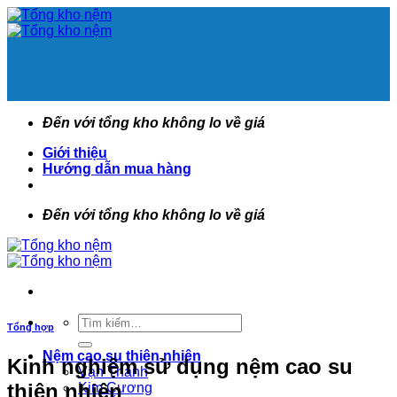
Bỏ
qua
nội
dung
Đến với tổng kho không lo về giá
Giới thiệu
Hướng dẫn mua hàng
Đến với tổng kho không lo về giá
Tìm
Tổng hợp
kiếm:
Nệm cao su thiên nhiên
Kinh nghiệm sử dụng nệm cao su
Vạn Thành
thiên nhiên
Kim Cương