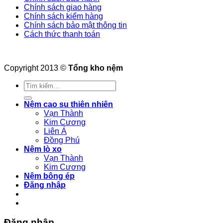
Chính sách giao hàng
Chính sách kiểm hàng
Chính sách bảo mật thông tin
Cách thức thanh toán
Copyright 2013 ©
Tổng kho nệm
Tìm
kiếm:
Nệm cao su thiên nhiên
Vạn Thành
Kim Cương
Liên Á
Đồng Phú
Nệm lò xo
Vạn Thành
Kim Cương
Nệm bông ép
Đăng nhập
Đăng nhập