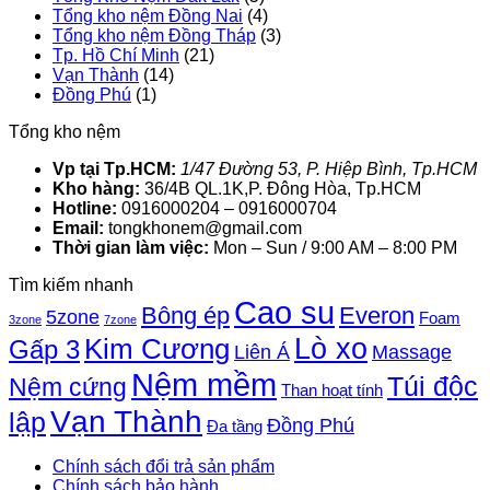
Tổng kho nệm Đồng Nai
(4)
Tổng kho nệm Đồng Tháp
(3)
Tp. Hồ Chí Minh
(21)
Vạn Thành
(14)
Đồng Phú
(1)
Tổng kho nệm
Vp tại Tp.HCM:
1/47 Đường 53, P. Hiệp Bình, Tp.HCM
Kho hàng:
36/4B QL.1K,P. Đông Hòa, Tp.HCM
Hotline:
0916000204 – 0916000704
Email:
tongkhonem@gmail.com
Thời gian làm việc:
Mon – Sun / 9:00 AM – 8:00 PM
Tìm kiếm nhanh
Cao su
Bông ép
Everon
5zone
Foam
3zone
7zone
Lò xo
Kim Cương
Gấp 3
Liên Á
Massage
Nệm mềm
Túi độc
Nệm cứng
Than hoạt tính
Vạn Thành
lập
Đồng Phú
Đa tầng
Chính sách đổi trả sản phẩm
Chính sách bảo hành