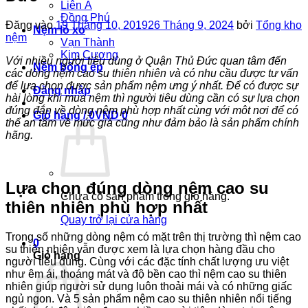
Liên Á
Đồng Phú
Đăng vào
19 Tháng 10, 2019
26 Tháng 9, 2024
bởi
Tổng kho
Nệm lò xo
nệm
Vạn Thành
Kim Cương
Với nhiều người tiêu dùng ở Quận Thủ Đức quan tâm đến
Nệm bông ép
các dòng nệm cao su thiên nhiên và có nhu cầu được tư vấn
để lựa chọn được sản phẩm nệm ưng ý nhất. Để có được sự
Đăng nhập
hài lòng khi mua nệm thì người tiêu dùng cần có sự lựa chọn
đúng đắn về dòng nệm phù hợp nhất cùng với môt nơi để có
Giỏ hàng /
0
VND
0
thể an tâm về mức giá cũng như đảm bảo là sản phẩm chính
hãng.
Lựa chọn đúng dòng nệm cao su
Chưa có sản phẩm trong giỏ hàng.
thiên nhiên phù hợp nhất
Quay trở lại cửa hàng
Trong số những dòng nệm có mặt trên thị trường thì nệm cao
0
su thiên nhiên vẫn được xem là lựa chọn hàng đầu cho
Giỏ hàng
người tiêu dùng. Cùng với các đặc tính chất lượng ưu việt
như êm ái, thoáng mát và độ bền cao thì nệm cao su thiên
nhiên giúp người sử dụng luôn thoải mái và có những giấc
ngủ ngon. Và 5 sản phẩm nệm cao su thiên nhiên nổi tiếng