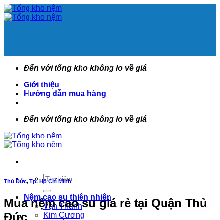
Bỏ
qua
nội
dung
Đến với tổng kho không lo về giá
Giới thiệu
Hướng dẫn mua hàng
Đến với tổng kho không lo về giá
Tìm
Thủ Đức
,
Tp. Hồ Chí Minh
kiếm:
Nệm cao su thiên nhiên
Mua nệm cao su giá rẻ tại Quận Thủ
Vạn Thành
Đức
Kim Cương