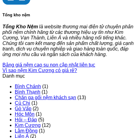
Tổng kho nệm
Tổng Kho Nệm
là website thương mại điện tử chuyên phân
phối nệm chính hãng từ các thương hiệu uy tín như Kim
Cương, Vạn Thành, Liên Á và nhiều hãng nổi tiếng khác.
Chúng tôi cam kết mang đến sản phẩm chất lượng, giá cạnh
tranh, dịch vụ chuyên nghiệp và giao hàng toàn quốc, đáp
ứng mọi nhu cầu và ngân sách của khách hàng.
Bảng giá nệm cao su non cập nhật liên tục
Vì sao nệm Kim Cương có giá rẻ?
Danh mục
Bình Chánh
(1)
Bình Thạnh
(1)
Chăn ga gối nệm khách sạn
(13)
Củ Chi
(1)
Gò Vấp
(2)
Hóc Môn
(1)
Hỏi – Đáp
(5)
Kim Cương
(12)
Lâm Đồng
(1)
Liên Á
(2)