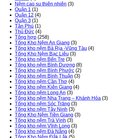
Nệm cao su thiên nhiên
(3)
Quận 1
(1)
Quận 12
(4)
Quận 3
(1)
Tân Phú
(1)
Thủ Đức
(4)
Tổng hợp
(258)
Tổng Kho Nệm An Giang
(3)
Tổng kho nệm Bà Rịa -Vũng Tàu
(4)
Tổng Kho Nệm Bạc Liêu
(3)
Tổng kho nệm Bến Tre
(3)
Tổng kho nệm Bình Dương
(8)
Tổng kho nệm Bình Phước
(2)
Tổng kho nệm Bình Thuận
(3)
Tổng kho nệm Cần Thơ
(4)
Tổng kho nệm Kiên Giang
(4)
Tổng kho nệm Long An
(3)
Tổng kho nệm Nha Trang – Khánh Hòa
(3)
Tổng kho nệm Sóc Trăng
(3)
Tổng kho nệm Tây Ninh
(3)
Tổng Kho Nệm Tiền Giang
(3)
Tổng kho nệm Trà Vinh
(3)
Tổng kho nệm Vĩnh Long
(3)
Tổng kho nệm Đà Nẵng
(4)
Tổng Kho Nệm Đắk Lắk
(5)