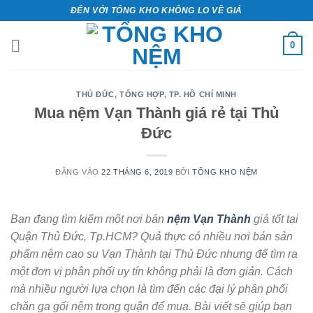
Bỏ
ĐẾN VỚI TỔNG KHO KHÔNG LO VỀ GIÁ
qua
nội
0
dung
THỦ ĐỨC
,
TỔNG HỢP
,
TP. HỒ CHÍ MINH
Mua nệm Vạn Thành giá rẻ tại Thủ
Đức
ĐĂNG VÀO
22 THÁNG 6, 2019
BỞI
TỔNG KHO NỆM
Bạn đang tìm kiếm một nơi bán
nệm Vạn Thành
giá tốt tại
Quận Thủ Đức, Tp.HCM? Quả thực có nhiều nơi bán sản
phẩm nệm cao su Vạn Thành tại Thủ Đức nhưng để tìm ra
một đơn vị phân phối uy tín không phải là đơn giản. Cách
mà nhiều người lựa chọn là tìm đến các đại lý phân phối
chăn ga gối nệm trong quận để mua. Bài viết sẽ giúp bạn