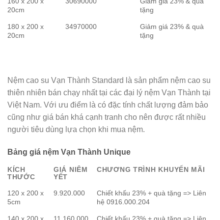
160 x 200 x
30690000
Giảm giá 23% & quà
20cm
tặng
180 x 200 x
34970000
Giảm giá 23% & quà
20cm
tặng
Nệm cao su Vạn Thành Standard là sản phẩm nệm cao su
thiên nhiên bán chạy nhất tại các đại lý nệm Vạn Thành tại
Việt Nam. Với ưu điểm là có đặc tính chất lượng đảm bảo
cũng như giá bán khá cạnh tranh cho nên được rất nhiều
người tiêu dùng lựa chọn khi mua nệm.
Bảng giá nệm Vạn Thành Unique
KÍCH
GIÁ NIÊM
CHƯƠNG TRÌNH KHUYẾN MÃI
THƯỚC
YẾT
120 x 200 x
9.920.000
Chiết khấu 23% + quà tặng => Liên
5cm
hệ 0916.000.204
140 x 200 x
11.160.000
Chiết khấu 23% + quà tặng => Liên