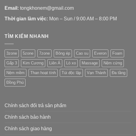
Email:
tongkhonem@gmail.com
Thời gian làm việc:
Mon – Sun / 9:00 AM – 8:00 PM
TÌM KIẾM NHANH
3zone
5zone
7zone
Bông ép
Cao su
Everon
Foam
Gấp 3
Kim Cương
Liên Á
Lò xo
Massage
Nệm cứng
Nệm mềm
Than hoạt tính
Túi độc lập
Vạn Thành
Đa tầng
Đồng Phú
Chính sách đổi trả sản phẩm
Chính sách bảo hành
Chính sách giao hàng