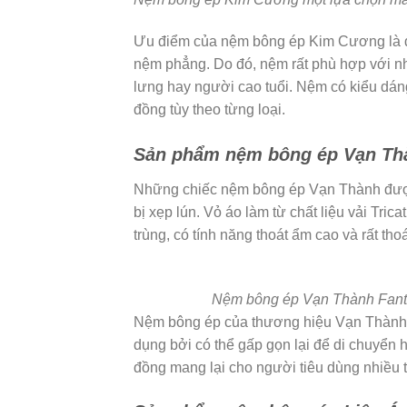
Ưu điểm của nệm bông ép Kim Cương là đư
nệm phẳng. Do đó, nệm rất phù hợp với n
lưng hay người cao tuổi. Nệm có kiểu dáng 
đồng tùy theo từng loại.
Sản phẩm nệm bông ép Vạn Th
Những chiếc nệm bông ép Vạn Thành được 
bị xẹp lún. Vỏ áo làm từ chất liệu vải Tri
trùng, có tính năng thoát ẩm cao và rất th
Nệm bông ép Vạn Thành Fantasy
Nệm bông ép của thương hiệu Vạn Thành c
dụng bởi có thể gấp gọn lại để di chuyển h
đồng mang lại cho người tiêu dùng nhiều 