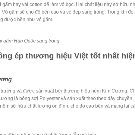
 gấm hay vải cotton để làm vỏ bọc. Hai chất liệu này sở hữu n
. Vỏ gấm sẽ cho độ bền cao và vẻ đẹp sang trọng. Trong khi đó,
ng được bền như vỏ gấm.
i gấm Hàn Quốc sang trọng
g ép thương hiệu Việt tốt nhất hiệ
ương
thị trường và được sản xuất bởi thương hiệu nệm Kim Cương. C
ương là bông sợi Polyester và sản xuất theo theo dây chuyền
 nệm sở hữu chất lượng ổn định, cho độ cao bền và mang lại 
 đến sự hài lòng về chất lượng lẫn giá bán