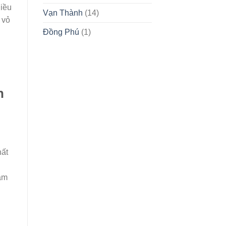
hiều
Vạn Thành
(14)
 vỏ
Đồng Phú
(1)
n
hất
cảm