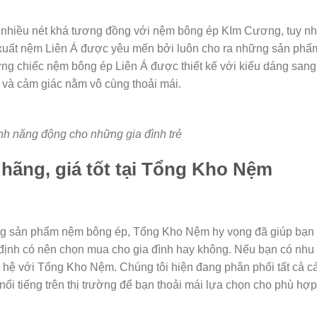
nhiều nét khá tương đồng với nệm bông ép KIm Cương, tuy nh
n xuất nệm Liên Á được yêu mến bởi luôn cho ra những sản phẩ
hững chiếc nệm bông ép Liên Á được thiết kế với kiểu dáng sang
 và cảm giác nằm vô cùng thoải mái.
nh năng động cho những gia đình trẻ
hãng, giá tốt tại Tổng Kho Nệm
dòng sản phẩm nệm bông ép, Tổng Kho Nệm hy vọng đã giúp bạn
định có nên chọn mua cho gia đình hay không. Nếu bạn có nhu
hệ với Tổng Kho Nệm. Chúng tôi hiện đang phân phối tất cả c
i tiếng trên thị trường để bạn thoải mái lựa chọn cho phù hợp