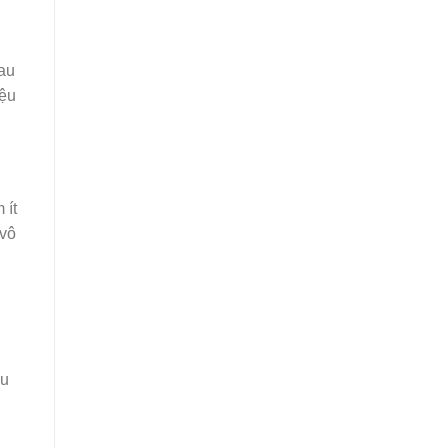
au
iệu
 ít
 vô
ệu