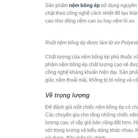
Sản phẩm
nệm bông ép
sử dụng nguyên l
chặt theo công nghệ cách nhiệt để tạo th
cao như dòng nệm cao su hay nệm lò xo.
Ruột nệm bông ép được làm từ xơ Polyest
Chất lượng của nệm bông ép phù thuộc vào
phẩm nệm bông ép chất lượng cao sẽ được
công nghệ kháng khuẩn hiện đại. Sản ph
giác nằm thoải mái, không bị bí nóng và c
Về trọng lượng
Để đánh giá một chiếc nệm bông ép có chấ
Các chuyên gia cho rằng những chiếc nệm
lượng cao, vì vậy giá bán cũng đắt hơn. H
với trọng lượng và kiểu dáng khác nhau.
sử dụng, điều kiện tài chính,..