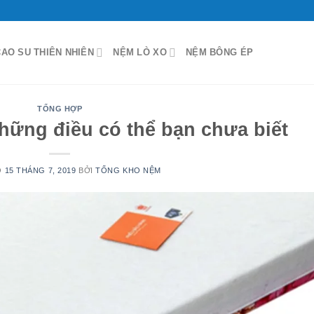
AO SU THIÊN NHIÊN
NỆM LÒ XO
NỆM BÔNG ÉP
TỔNG HỢP
hững điều có thể bạn chưa biết
O
15 THÁNG 7, 2019
BỞI
TỔNG KHO NỆM