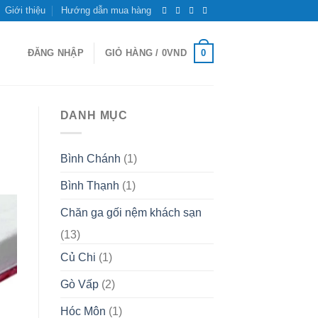
Giới thiệu
Hướng dẫn mua hàng
0
ĐĂNG NHẬP
GIỎ HÀNG /
0
VND
DANH MỤC
Bình Chánh
(1)
Bình Thạnh
(1)
Chăn ga gối nệm khách sạn
(13)
Củ Chi
(1)
Gò Vấp
(2)
Hóc Môn
(1)