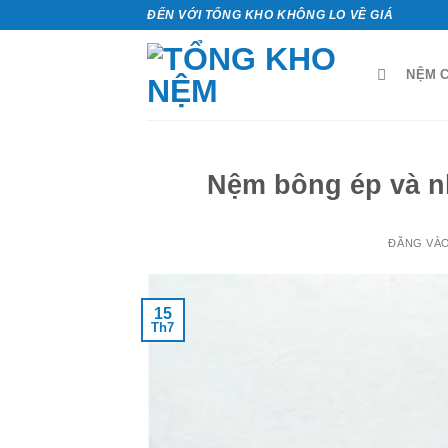
Bỏ
ĐẾN VỚI TỔNG KHO KHÔNG LO VỀ GIÁ
qua
nội
NỆM C
dung
Nệm bông ép và n
ĐĂNG VÀ
15
Th7