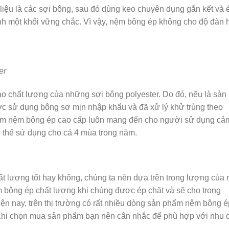
iệu là các sợi bông, sau đó dùng keo chuyên dụng gắn kết và 
ành một khối vững chắc. Vì vậy, nệm bông ép không cho độ đàn 
er
 chất lượng của những sợi bông polyester. Do đó, nếu là sản
 sử dụng bông sơ mịn nhập khẩu và đã xử lý khử trùng theo
ẩm nệm bông ép cao cấp luôn mang đến cho người sử dụng cả
ó thể sử dụng cho cả 4 mùa trong năm.
t lượng tốt hay không, chúng ta nên dựa trên trọng lượng của 
 bông ép chất lượng khi chúng được ép chặt và sẽ cho trọng
iện nay, trên thị trường có rất nhiều dòng sản phẩm nệm bông é
 Khi chọn mua sản phẩm bạn nên cân nhắc để phù hợp với nhu 