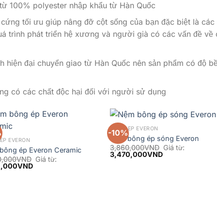
từ 100% polyester nhập khẩu từ Hàn Quốc
ứng tối ưu giúp nâng đỡ cột sống của bạn đặc biệt là các
á trình phát triển hệ xương và người già có các vấn đề về 
nh hiện đại chuyển giao từ Hàn Quốc nên sản phẩm có độ b
g có các chất độc hại đối với người sử dụng
BÔNG ÉP EVERON
%
-10%
Nệm bông ép sóng Everon
ÉP EVERON
3,860,000
VND
Giá từ:
bông ép Everon Ceramic
3,470,000
VND
0,000
VND
Giá từ:
0,000
VND