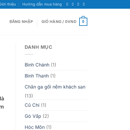
Giới thiệu
Hướng dẫn mua hàng
0
ĐĂNG NHẬP
GIỎ HÀNG /
0
VND
DANH MỤC
Bình Chánh
(1)
Bình Thạnh
(1)
Chăn ga gối nệm khách sạn
(13)
là
Củ Chi
(1)
ẩm
Gò Vấp
(2)
Hóc Môn
(1)