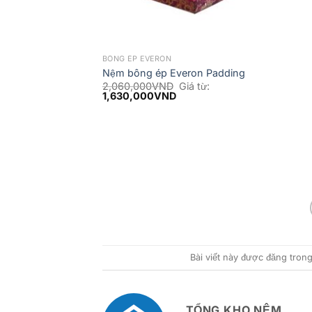
BÔNG ÉP EVERON
Nệm bông ép Everon Padding
2,060,000
VND
Giá từ:
1,630,000
VND
Bài viết này được đăng tron
TỔNG KHO NỆM