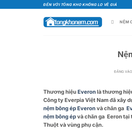
Bỏ
ĐẾN VỚI TỔNG KHO KHÔNG LO VỀ GIÁ
qua
nội
NỆM C
dung
Nệm
ĐĂNG VÀ
Thương hiệu
Everon
là thương hiệ
Công ty Everpia Việt Nam đã xây d
nệm bông ép Everon
và chăn ga
E
nệm bông ép
và chăn ga Eeron tại 
Thuột
và vùng phụ cận.