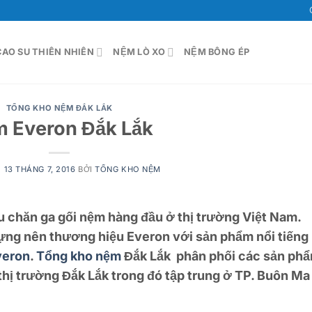
AO SU THIÊN NHIÊN
NỆM LÒ XO
NỆM BÔNG ÉP
TỔNG KHO NỆM ĐẮK LẮK
 Everon Đắk Lắk
O
13 THÁNG 7, 2016
BỞI
TỔNG KHO NỆM
u chăn ga gối nệm hàng đầu ở thị trường Việt Nam.
ựng nên thương hiệu Everon với sản phẩm nổi tiếng 
veron
.
Tổng kho nệm
Đắk Lắk
phân phối các sản ph
thị trường
Đắk Lắk
trong đó tập trung ở
TP. Buôn Ma