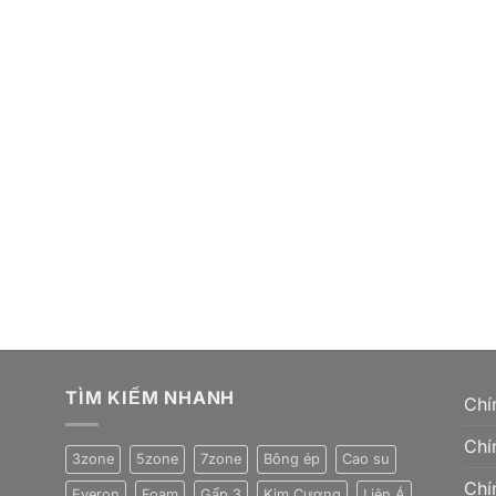
TÌM KIẾM NHANH
Chí
Chí
3zone
5zone
7zone
Bông ép
Cao su
Chí
Everon
Foam
Gấp 3
Kim Cương
Liên Á