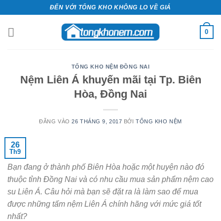
Bỏ
ĐẾN VỚI TỔNG KHO KHÔNG LO VỀ GIÁ
qua
nội
0
dung
TỔNG KHO NỆM ĐỒNG NAI
Nệm Liên Á khuyến mãi tại Tp. Biên
Hòa, Đồng Nai
ĐĂNG VÀO
26 THÁNG 9, 2017
BỞI
TỔNG KHO NỆM
26
Th9
Bạn đang ở thành phố Biên Hòa hoặc một huyện nào đó
thuộc tỉnh Đồng Nai và có nhu cầu mua sản phẩm nệm cao
su Liên Á. Câu hỏi mà bạn sẽ đặt ra là làm sao để mua
được những tấm nệm Liên Á chính hãng với mức giá tốt
nhất?