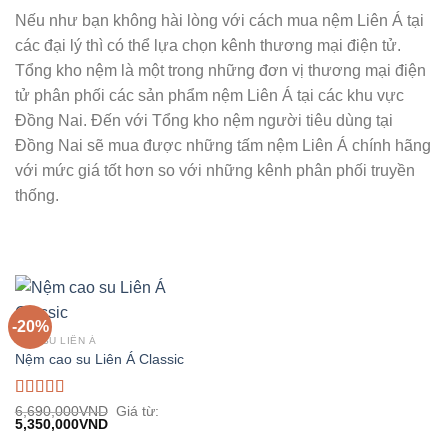
Nếu như bạn không hài lòng với cách mua nệm Liên Á tại
các đại lý thì có thể lựa chọn kênh thương mại điện tử.
Tổng kho nệm là một trong những đơn vị thương mại điện
tử phân phối các sản phẩm nệm Liên Á tại các khu vực
Đồng Nai. Đến với Tổng kho nệm người tiêu dùng tại
Đồng Nai sẽ mua được những tấm nệm Liên Á chính hãng
với mức giá tốt hơn so với những kênh phân phối truyền
thống.
-20%
CAO SU LIÊN Á
Nệm cao su Liên Á Classic
Được xếp
6,690,000
VND
Giá từ:
5,350,000
VND
hạng
5.00
5
sao