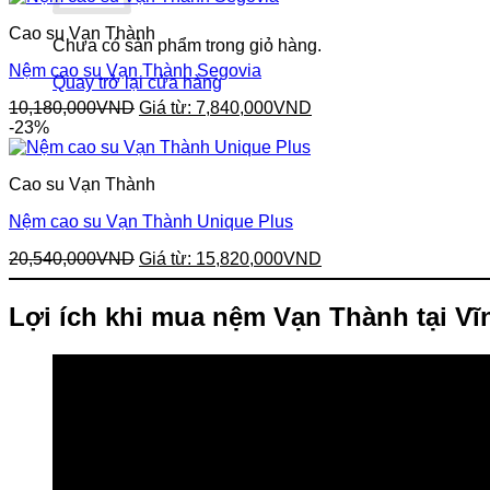
Cao su Vạn Thành
Chưa có sản phẩm trong giỏ hàng.
Nệm cao su Vạn Thành Segovia
Quay trở lại cửa hàng
10,180,000
VND
Giá từ:
7,840,000
VND
-23%
Cao su Vạn Thành
Nệm cao su Vạn Thành Unique Plus
20,540,000
VND
Giá từ:
15,820,000
VND
Lợi ích khi mua nệm Vạn Thành tại V