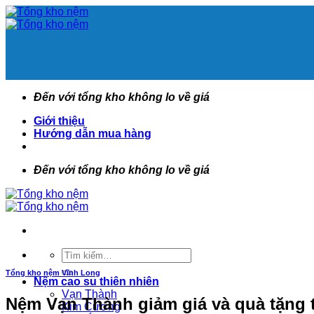
Bỏ
qua
nội
dung
Đến với tổng kho không lo về giá
Giới thiệu
Hướng dẫn mua hàng
Đến với tổng kho không lo về giá
Tìm
kiếm:
Tổng kho nệm Vĩnh Long
Nệm cao su thiên nhiên
Vạn Thành
Nệm Vạn Thành giảm giá và quà tặng 
Kim Cương