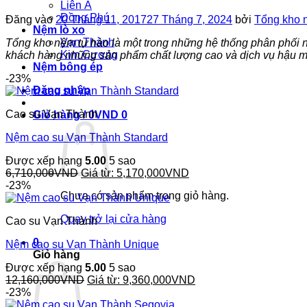
Liên Á
Đồng Phú
Đăng vào
20 Tháng 11, 2017
27 Tháng 7, 2024
bởi
Tổng kho 
Nệm lò xo
Vạn Thành
Tổng kho nệm tự hào là một trong những hệ thống phân phối n
Kim Cương
khách hàng những sản phẩm chất lượng cao và dịch vụ hậu m
Nệm bông ép
-23%
Đăng nhập
Cao su Vạn Thành
Giỏ hàng /
0
VND
0
Nệm cao su Vạn Thành Standard
Được xếp hạng
5.00
5 sao
6,710,000
VND
Giá từ:
5,170,000
VND
-23%
Chưa có sản phẩm trong giỏ hàng.
Quay trở lại cửa hàng
Cao su Vạn Thành
0
Nệm cao su Vạn Thành Unique
Giỏ hàng
Được xếp hạng
5.00
5 sao
12,160,000
VND
Giá từ:
9,360,000
VND
-23%