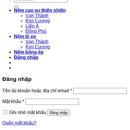
kiếm:
Nệm cao su thiên nhiên
Vạn Thành
Kim Cương
Liên Á
Đồng Phú
Nệm lò xo
Vạn Thành
Kim Cương
Nệm bông ép
Đăng nhập
Đăng nhập
Bắt
Tên tài khoản hoặc địa chỉ email
*
buộc
Bắt
Mật khẩu
*
buộc
Ghi nhớ mật khẩu
Đăng nhập
Quên mật khẩu?