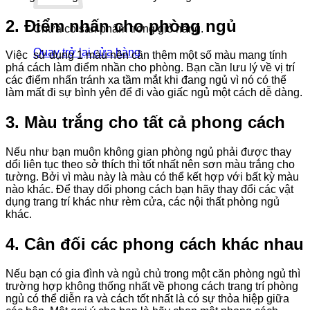
2. Điểm nhấn cho phòng ngủ
Chưa có sản phẩm trong giỏ hàng.
Quay trở lại cửa hàng
Việc sử dụng 1 màu nền cần thêm một số màu mang tính
phá cách làm điểm nhần cho phòng. Bạn cần lưu lý về vị trí
các điểm nhấn tránh xa tầm mắt khi đang ngủ vì nó có thể
làm mất đi sự bình yên để đi vào giấc ngủ một cách dễ dàng.
3. Màu trắng cho tất cả phong cách
Nếu như bạn muôn không gian phòng ngủ phải được thay
dổi liên tục theo sở thích thì tốt nhất nên sơn màu trắng cho
tường. Bởi vì màu này là màu có thể kết hợp với bất kỳ màu
nào khác. Để thay dổi phong cách bạn hãy thay đổi các vật
dụng trang trí khác như rèm cửa, các nội thất phòng ngủ
khác.
4. Cân đối các phong cách khác nhau
Nếu bạn có gia đình và ngủ chủ trong một căn phòng ngủ thì
trường hợp không thống nhất về phong cách trang trí phòng
ngủ có thể diễn ra và cách tốt nhất là có sự thỏa hiệp giữa