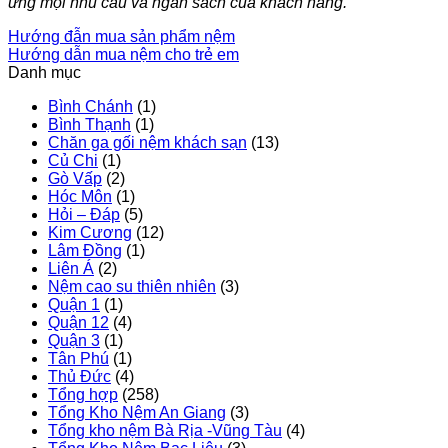
ứng mọi nhu cầu và ngân sách của khách hàng.
Hướng đẫn mua sản phẩm nệm
Hướng dẫn mua nệm cho trẻ em
Danh mục
Bình Chánh
(1)
Bình Thạnh
(1)
Chăn ga gối nệm khách sạn
(13)
Củ Chi
(1)
Gò Vấp
(2)
Hóc Môn
(1)
Hỏi – Đáp
(5)
Kim Cương
(12)
Lâm Đồng
(1)
Liên Á
(2)
Nệm cao su thiên nhiên
(3)
Quận 1
(1)
Quận 12
(4)
Quận 3
(1)
Tân Phú
(1)
Thủ Đức
(4)
Tổng hợp
(258)
Tổng Kho Nệm An Giang
(3)
Tổng kho nệm Bà Rịa -Vũng Tàu
(4)