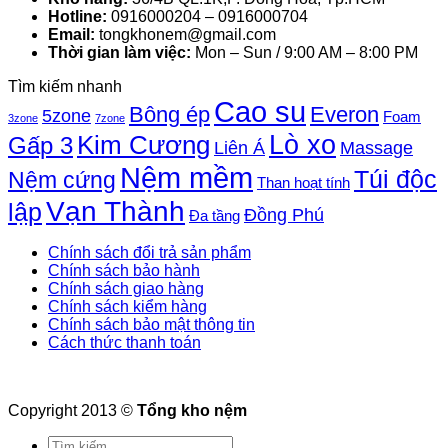
Hotline:
0916000204 – 0916000704
Email:
tongkhonem@gmail.com
Thời gian làm việc:
Mon – Sun / 9:00 AM – 8:00 PM
Tìm kiếm nhanh
Cao su
Bông ép
Everon
5zone
Foam
3zone
7zone
Lò xo
Kim Cương
Gấp 3
Liên Á
Massage
Nệm mềm
Túi độc
Nệm cứng
Than hoạt tính
Vạn Thành
lập
Đồng Phú
Đa tầng
Chính sách đổi trả sản phẩm
Chính sách bảo hành
Chính sách giao hàng
Chính sách kiểm hàng
Chính sách bảo mật thông tin
Cách thức thanh toán
Copyright 2013 ©
Tổng kho nệm
Tìm