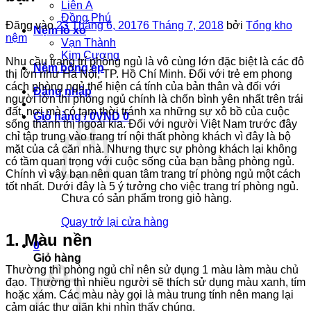
Liên Á
Đồng Phú
Đăng vào
23 Tháng 6, 2017
6 Tháng 7, 2018
bởi
Tổng kho
Nệm lò xo
nệm
Vạn Thành
Kim Cương
Nhu cầu trang trí phòng ngủ là vô cùng lớn đặc biệt là các đô
Nệm bông ép
thị lớn như Hà Nội, TP. Hồ Chí Minh. Đối với trẻ em phong
cách phòng ngủ thể hiện cá tính của bản thân và đối với
Đăng nhập
người lớn thì phòng ngủ chính là chốn bình yên nhất trên trái
đất, nơi mà có tạm thời tránh xa những sự xô bồ của cuộc
Giỏ hàng /
0
VND
0
sống thành thị ngoài kia. Đối với người Việt Nam trước đây
chỉ tập trung vào trang trí nội thất phòng khách vì đây là bộ
mặt của cả căn nhà. Nhưng thực sự phòng khách lại không
có tầm quan trọng với cuộc sống của bạn bằng phòng ngủ.
Chính vì vậy bạn nên quan tâm trang trí phòng ngủ một cách
tốt nhất. Dưới đây là 5 ý tưởng cho việc trang trí phòng ngủ.
Chưa có sản phẩm trong giỏ hàng.
Quay trở lại cửa hàng
1. Màu nền
0
Giỏ hàng
Thường thì phòng ngủ chỉ nên sử dụng 1 màu làm màu chủ
đạo. Thường thì nhiều người sẽ thích sử dụng màu xanh, tím
hoặc xám. Các màu này gọi là màu trung tính nên mang lại
cảm giác thư giãn khi nhìn thấy chúng.