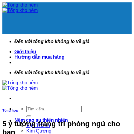
Bỏ
qua
nội
dung
Đến với tổng kho không lo về giá
Giới thiệu
Hướng dẫn mua hàng
Đến với tổng kho không lo về giá
Tìm
Tổng hợp
kiếm:
Nệm cao su thiên nhiên
5 ý tưởng trang trí phòng ngủ cho
Vạn Thành
bạn
Kim Cương