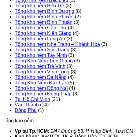
Tổng Kho Nệm Bạc Liêu
(3)
Tổng kho nệm Bến Tre
(3)
Tổng kho nệm Bình Dương
(8)
Tổng kho nệm Bình Phước
(2)
Tổng kho nệm Bình Thuận
(3)
Tổng kho nệm Cần Thơ
(4)
Tổng kho nệm Kiên Giang
(4)
Tổng kho nệm Long An
(3)
Tổng kho nệm Nha Trang – Khánh Hòa
(3)
Tổng kho nệm Sóc Trăng
(3)
Tổng kho nệm Tây Ninh
(3)
Tổng Kho Nệm Tiền Giang
(3)
Tổng kho nệm Trà Vinh
(3)
Tổng kho nệm Vĩnh Long
(3)
Tổng kho nệm Đà Nẵng
(4)
Tổng Kho Nệm Đắk Lắk
(5)
Tổng kho nệm Đồng Nai
(4)
Tổng kho nệm Đồng Tháp
(3)
Tp. Hồ Chí Minh
(21)
Vạn Thành
(14)
Đồng Phú
(1)
Tổng kho nệm
Vp tại Tp.HCM:
1/47 Đường 53, P. Hiệp Bình, Tp.HCM
Kho hàng:
36/4B QL.1K,P. Đông Hòa, Tp.HCM