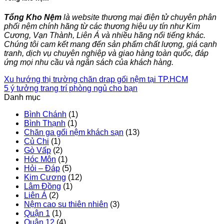
Tổng Kho Nệm
là website thương mại điện tử chuyên phân
phối nệm chính hãng từ các thương hiệu uy tín như Kim
Cương, Vạn Thành, Liên Á và nhiều hãng nổi tiếng khác.
Chúng tôi cam kết mang đến sản phẩm chất lượng, giá cạnh
tranh, dịch vụ chuyên nghiệp và giao hàng toàn quốc, đáp
ứng mọi nhu cầu và ngân sách của khách hàng.
Xu hướng thị trường chăn drap gối nệm tại TP.HCM
5 ý tưởng trang trí phòng ngủ cho bạn
Danh mục
Bình Chánh
(1)
Bình Thạnh
(1)
Chăn ga gối nệm khách sạn
(13)
Củ Chi
(1)
Gò Vấp
(2)
Hóc Môn
(1)
Hỏi – Đáp
(5)
Kim Cương
(12)
Lâm Đồng
(1)
Liên Á
(2)
Nệm cao su thiên nhiên
(3)
Quận 1
(1)
Quận 12
(4)