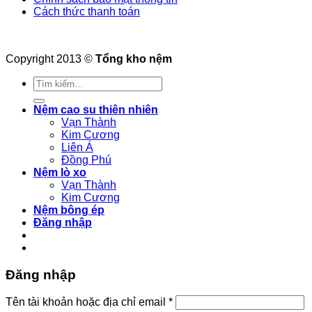
Cách thức thanh toán
Copyright 2013 ©
Tổng kho nệm
Tìm
kiếm:
Nệm cao su thiên nhiên
Vạn Thành
Kim Cương
Liên Á
Đồng Phú
Nệm lò xo
Vạn Thành
Kim Cương
Nệm bông ép
Đăng nhập
Đăng nhập
Bắt
Tên tài khoản hoặc địa chỉ email
*