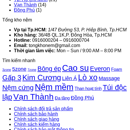
Vạn Thành
(14)
Đồng Phú
(1)
Tổng kho nệm
Vp tại Tp.HCM:
1/47 Đường 53, P. Hiệp Bình, Tp.HCM
Kho hàng:
36/4B QL.1K,P. Đông Hòa, Tp.HCM
Hotline:
0916000204 – 0916000704
Email:
tongkhonem@gmail.com
Thời gian làm việc:
Mon – Sun / 9:00 AM – 8:00 PM
Tìm kiếm nhanh
Cao su
Bông ép
Everon
5zone
Foam
3zone
7zone
Lò xo
Kim Cương
Gấp 3
Liên Á
Massage
Nệm mềm
Túi độc
Nệm cứng
Than hoạt tính
Vạn Thành
lập
Đồng Phú
Đa tầng
Chính sách đổi trả sản phẩm
Chính sách bảo hành
Chính sách giao hàng
Chính sách kiểm hàng
Chính sách bảo mật thông tin