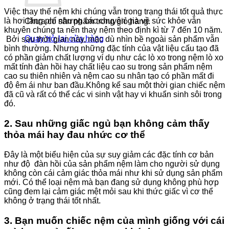
Việc thay thế nệm khi chúng vẫn trong trạng thái tốt quả thực
là hơi lãng phí nhưng các chuyên gia về sức khỏe vẫn
Chưa có sản phẩm trong giỏ hàng.
khuyên chúng ta nên thay nệm theo định kì từ 7 đến 10 năm.
Quay trở lại cửa hàng
Bởi sau thời gian này, mặc dù nhìn bề ngoài sản phẩm vẫn
bình thường. Nhưng những đặc tính của vật liệu cấu tạo đã
có phần giảm chất lượng ví dụ như các lò xo trong nệm lò xo
mất tính đàn hồi hay chất liệu cao su trong sản phẩm nệm
cao su thiên nhiên và nệm cao su nhân tạo có phần mất đi
độ êm ái như ban đầu.Không kể sau một thời gian chiếc nệm
đã cũ và rất có thể các vi sinh vật hay vi khuẩn sinh sôi trong
đó.
2. Sau những giấc ngủ bạn không cảm thấy
thỏa mái hay đau nhức cơ thể
Đây là một biểu hiện của sự suy giảm các đặc tính cơ bản
như độ đàn hồi của sản phẩm nệm làm cho người sử dụng
không còn cái cảm giác thỏa mái như khi sử dụng sản phẩm
mới. Có thể loại nệm mà bạn đang sử dụng không phù hợp
cũng đem lại cảm giác mệt mỏi sau khi thức giấc vì cơ thể
không ở trạng thái tốt nhất.
3. Bạn muốn chiếc nệm của mình giống với cái