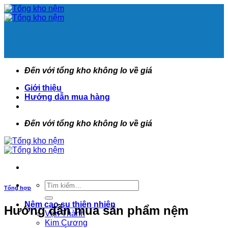
Bỏ
qua
nội
dung
Đến với tổng kho không lo về giá
Giới thiệu
Hướng dẫn mua hàng
Đến với tổng kho không lo về giá
Tìm
Tổng hợp
kiếm:
Nệm cao su thiên nhiên
Hướng đẫn mua sản phẩm nệm
Vạn Thành
Kim Cương