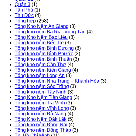
Quận 3
(1)
Tân Phú
(1)
Thủ Đức
(4)
Tổng hợp
(258)
Tổng Kho Nệm An Giang
(3)
Tổng kho nệm Bà Rịa -Vũng Tàu
(4)
Tổng Kho Nệm Bạc Liêu
(3)
Tổng kho nệm Bến Tre
(3)
Tổng kho nệm Bình Dương
(8)
Tổng kho nệm Bình Phước
(2)
Tổng kho nệm Bình Thuận
(3)
Tổng kho nệm Cần Thơ
(4)
Tổng kho nệm Kiên Giang
(4)
Tổng kho nệm Long An
(3)
Tổng kho nệm Nha Trang – Khánh Hòa
(3)
Tổng kho nệm Sóc Trăng
(3)
Tổng kho nệm Tây Ninh
(3)
Tổng Kho Nệm Tiền Giang
(3)
Tổng kho nệm Trà Vinh
(3)
Tổng kho nệm Vĩnh Long
(3)
Tổng kho nệm Đà Nẵng
(4)
Tổng Kho Nệm Đắk Lắk
(5)
Tổng kho nệm Đồng Nai
(4)
Tổng kho nệm Đồng Tháp
(3)
Tp. Hồ Chí Minh
(21)