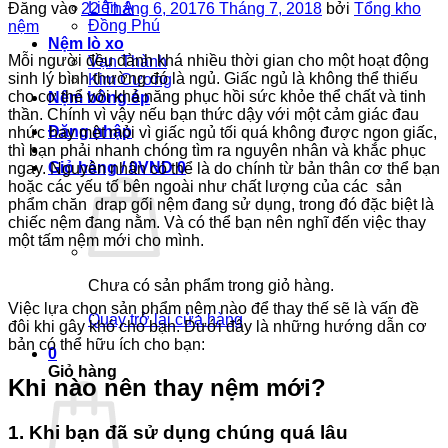
Liên Á
Đăng vào
22 Tháng 6, 2017
6 Tháng 7, 2018
bởi
Tổng kho
Đồng Phú
nệm
Nệm lò xo
Mỗi người đều dành khá nhiều thời gian cho một hoạt động
Vạn Thành
sinh lý bình thường đó là ngủ. Giấc ngủ là không thể thiếu
Kim Cương
cho cơ thể với khả năng phục hồi sức khỏe thể chất và tinh
Nệm bông ép
thần. Chính vì vậy nếu bạn thức dậy với một cảm giác đau
Đăng nhập
nhức hay mệt mỏi vì giấc ngủ tối quá không được ngon giấc,
thì bạn phải nhanh chóng tìm ra nguyên nhân và khắc phục
Giỏ hàng /
0
VND
0
ngay. Nguyên nhân có thể là do chính từ bản thân cơ thể bạn
hoặc các yếu tố bên ngoài như chất lượng của các sản
phẩm chăn drap gối nệm đang sử dụng, trong đó đặc biệt là
chiếc nệm đang nằm. Và có thể bạn nên nghĩ đến việc thay
một tấm nệm mới cho mình.
Chưa có sản phẩm trong giỏ hàng.
Việc lựa chọn sản phẩm nệm nào để thay thế sẽ là vấn đề
Quay trở lại cửa hàng
đôi khi gây khó cho bạn. Dưới đây là những hướng dẫn cơ
bản có thể hữu ích cho bạn:
0
Giỏ hàng
Khi nào nên thay nệm mới?
1. Khi bạn đã sử dụng chúng quá lâu