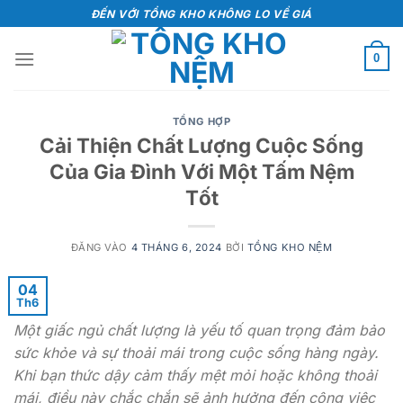
Bỏ
ĐẾN VỚI TỔNG KHO KHÔNG LO VỀ GIÁ
qua
nội
0
dung
TỔNG HỢP
Cải Thiện Chất Lượng Cuộc Sống
Của Gia Đình Với Một Tấm Nệm
Tốt
ĐĂNG VÀO
4 THÁNG 6, 2024
BỞI
TỔNG KHO NỆM
04
Th6
Một giấc ngủ chất lượng là yếu tố quan trọng đảm bảo
sức khỏe và sự thoải mái trong cuộc sống hàng ngày.
Khi bạn thức dậy cảm thấy mệt mỏi hoặc không thoải
mái, điều này chắc chắn sẽ ảnh hưởng đến công việc