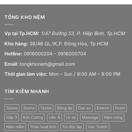
TỔNG KHO NỆM
Vp tại Tp.HCM:
1/47 Đường 53, P. Hiệp Bình, Tp.HCM
Kho hàng:
36/4B QL.1K,P. Đông Hòa, Tp.HCM
Hotline:
0916000204 – 0916000704
Email:
tongkhonem@gmail.com
Thời gian làm việc:
Mon – Sun / 9:00 AM – 8:00 PM
TÌM KIẾM NHANH
3zone
5zone
7zone
Bông ép
Cao su
Everon
Foam
Gấp 3
Kim Cương
Liên Á
Lò xo
Massage
Nệm cứng
Nệm mềm
Than hoạt tính
Túi độc lập
Vạn Thành