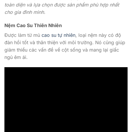
toàn diện và lựa chọn được sản phẩm phù hợp nhất
cho gia đình mình.
Nệm Cao Su Thiên Nhiên
Được làm từ mủ
cao su tự nhiên
, loại nệm này có độ
đàn hồi tốt và thân thiện với môi trường. Nó cũng giúp
giảm thiểu các vấn đề về cột sống và mang lại giấc
ngủ êm ái.