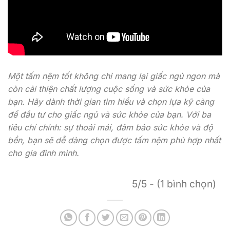
Một tấm nệm tốt không chỉ mang lại giấc ngủ ngon mà
còn cải thiện chất lượng cuộc sống và sức khỏe của
bạn. Hãy dành thời gian tìm hiểu và chọn lựa kỹ càng
để đầu tư cho giấc ngủ và sức khỏe của bạn. Với ba
tiêu chí chính: sự thoải mái, đảm bảo sức khỏe và độ
bền, bạn sẽ dễ dàng chọn được tấm nệm phù hợp nhất
cho gia đình mình.
5/5 - (1 bình chọn)