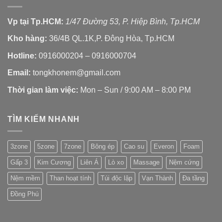
Vp tại Tp.HCM:
1/47 Đường 53, P. Hiệp Bình, Tp.HCM
Kho hàng:
36/4B QL.1K,P. Đông Hòa, Tp.HCM
Hotline:
0916000204 – 0916000704
Email:
tongkhonem@gmail.com
Thời gian làm việc:
Mon – Sun / 9:00 AM – 8:00 PM
TÌM KIẾM NHANH
3zone
5zone
7zone
Bông ép
Cao su
Everon
Foam
Gấp 3
Kim Cương
Liên Á
Lò xo
Massage
Nệm cứng
Nệm mềm
Than hoạt tính
Túi độc lập
Vạn Thành
Đa tầng
Đồng Phú