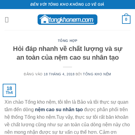
Bỏ
ĐẾN VỚI TỔNG KHO KHÔNG LO VỀ GIÁ
qua
nội
0
dung
TỔNG HỢP
Hỏi đáp nhanh về chất lượng và sự
an toàn của nệm cao su nhân tạo
ĐĂNG VÀO
18 THÁNG 4, 2018
BỞI
TỔNG KHO NỆM
18
Th4
Xin chào Tổng kho nệm, tôi tên là Bảo và tôi thực sự quan
tâm đến dòng
nệm cao su nhân tạo
được phân phối trên
hệ thống Tổng kho nệm.Tuy vậy, thực sự tôi rất băn khoăn
về chất lượng cũng như sự an toàn của dòng nệm này cho
nên mong nhận được sự tư vấn cụ thể hơn. Cảm ơn