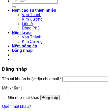
Tìm
kiếm:
Nệm cao su thiên nhiên
Vạn Thành
Kim Cương
Liên Á
Đồng Phú
Nệm lò xo
Vạn Thành
Kim Cương
Nệm bông ép
Đăng nhập
Đăng nhập
Bắt
Tên tài khoản hoặc địa chỉ email
*
buộc
Bắt
Mật khẩu
*
buộc
Ghi nhớ mật khẩu
Đăng nhập
Quên mật khẩu?