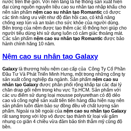
nước trên thế giới. Với nền tảng là hệ thống sản xuất hiện
đại cùng nguồn nguyên liệu cao su nhân tạo nhập khẩu cho
nên sản phẩm
nệm cao su nhân tạo Romantic
có được
các tính năng ưu việt như độ đàn hồi cao, có khẳ năng
chống xẹp lún và an toàn cho sức khỏe của người dùng.
Bên trong của nệm được tạo thêm các lỗ thông hơi giúp cho
người tiêu dùng khi sử dụng luôn có cảm giác thoáng mát.
Các sản phẩm
nệm cao su nhân tạo Romantic
được bảo
hành chính hãng 10 năm.
Nệm cao su nhân tạo Galaxy
Galaxy
là thương hiệu nệm cao cấp của Công Ty Cổ Phần
Đầu Tư Và Phát Triển Minh Hưng, một trong những công ty
sản xuất công nghiệp đa ngành. Sản phẩm
nệm cao su
nhân tạo Galaxy
được phân phối rộng khắp tại các đại lý
chăn drap gối nệm trong khu vực Tp.HCM. Sản phẩm với
các ưu điểm sử dụng loại mousse polyurethan có độ dẻo
cao và công nghệ sản xuất tiên tiến hàng đầu hiện nay nên
sản phẩm luôn đảm bảo sự đồng đều về chất lượng sản
phẩm. Ngoài ra bề ngoài của
nệm cao su nhân tạo Galaxy
rất sang trọng với lớp vỏ được tạo thành từ loại vải gấm
nhung co giãn 4 chiều vừa đảm bảo tính thẫm mỹ cũng độ
bền.