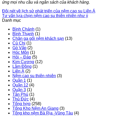
ứng mọi nhu cầu và ngân sách của khách hàng.
Đôi nét về lịch sử phát triển của nệm cao su Liên Á
Tư vấn lựa chọn nệm cao su thiên nhiên như ý
Danh mục
Bình Chánh
(1)
Bình Thạnh
(1)
Chăn ga gối nệm khách sạn
(13)
Củ Chi
(1)
Gò Vấp
(2)
Hóc Môn
(1)
Hỏi – Đáp
(5)
Kim Cương
(12)
Lâm Đồng
(1)
Liên Á
(2)
Nệm cao su thiên nhiên
(3)
Quận 1
(1)
Quận 12
(4)
Quận 3
(1)
Tân Phú
(1)
Thủ Đức
(4)
Tổng hợp
(258)
Tổng Kho Nệm An Giang
(3)
Tổng kho nệm Bà Rịa -Vũng Tàu
(4)