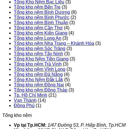
Tổng Kho Nệm Bạc Liêu
(3)
Tổng kho nệm Bến Tre
(3)
Tổng kho nệm Bình Dương
(8)
Tổng kho nệm Bình Phước
(2)
Tổng kho nệm Bình Thuận
(3)
Tổng kho nệm Cần Thơ
(4)
Tổng kho nệm Kiên Giang
(4)
Tổng kho nệm Long An
(3)
Tổng kho nệm Nha Trang – Khánh Hòa
(3)
Tổng kho nệm Sóc Trăng
(3)
Tổng kho nệm Tây Ninh
(3)
Tổng Kho Nệm Tiền Giang
(3)
Tổng kho nệm Trà Vinh
(3)
Tổng kho nệm Vĩnh Long
(3)
Tổng kho nệm Đà Nẵng
(4)
Tổng Kho Nệm Đắk Lắk
(5)
Tổng kho nệm Đồng Nai
(4)
Tổng kho nệm Đồng Tháp
(3)
Tp. Hồ Chí Minh
(21)
Vạn Thành
(14)
Đồng Phú
(1)
Tổng kho nệm
Vp tại Tp.HCM:
1/47 Đường 53, P. Hiệp Bình, Tp.HCM