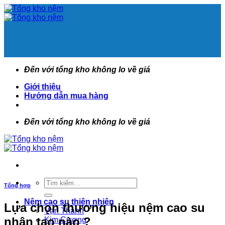
Bỏ
qua
nội
dung
Đến với tổng kho không lo về giá
Giới thiệu
Hướng dẫn mua hàng
Đến với tổng kho không lo về giá
Tìm
Tổng hợp
kiếm:
Nệm cao su thiên nhiên
Lựa chọn thương hiệu nệm cao su
Vạn Thành
nhân tạo nào ?
Kim Cương