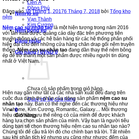
Liên Á
Đồng Phú
Đăng vào
10 Tháng 1, 2017
6 Tháng 7, 2018
bởi
Tổng kho
Nệm lò xo
nệm
Vạn Thành
Kim Cương
Nệm cao su nhân tạo
là một hiện tượng trong năm 2016
Nệm bông ép
với tần xuất được quảng cáo dày đặc trên phương tiện
truyền thông và các hệ bán hàng từ các hệ thống phân phối
Đăng nhập
hiện đại cho đến những cửa hàng chăn drap gối nệm truyền
thống.
Nệm cao su nhân tạo
đang dần thay thế nệm bông
Giỏ hàng /
0
VND
0
ép để trở thành một sản phẩm được nhiều người tin dùng
nhất ở Việt Nam.
Chưa có sản phẩm trong giỏ hàng.
Hiện nay gần như tất cả các nhà sản xuất đều đang trên
cuộc đua dành thị phần của dòng sản phẩm
nệm cao su
Quay trở lại cửa hàng
nhân tạo
này. Bạn có thể nghe đến các thương hiệu như
Vinahome, Kim Cương, Romantic, Galaxy… Mỗi thương
0
hiệu có những ưu thế riêng có của mình để được khách
Giỏ hàng
hàng lựa chọn sản phẩm của mình. Vậy bạn là người tiêu
dùng bạn sẽ chọn thương hiệu nệm cao su nhân tạo nào?
Chúng tôi để câu trả lời đó cho chính bạn trả lời. Tất nhiên
sau khi phân tích kỹ nhưng ưu cũng như nhược đểm của