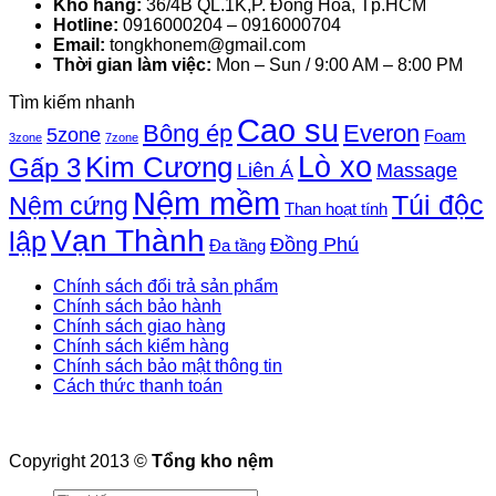
Kho hàng:
36/4B QL.1K,P. Đông Hòa, Tp.HCM
Hotline:
0916000204 – 0916000704
Email:
tongkhonem@gmail.com
Thời gian làm việc:
Mon – Sun / 9:00 AM – 8:00 PM
Tìm kiếm nhanh
Cao su
Bông ép
Everon
5zone
Foam
3zone
7zone
Lò xo
Kim Cương
Gấp 3
Liên Á
Massage
Nệm mềm
Túi độc
Nệm cứng
Than hoạt tính
Vạn Thành
lập
Đồng Phú
Đa tầng
Chính sách đổi trả sản phẩm
Chính sách bảo hành
Chính sách giao hàng
Chính sách kiểm hàng
Chính sách bảo mật thông tin
Cách thức thanh toán
Copyright 2013 ©
Tổng kho nệm