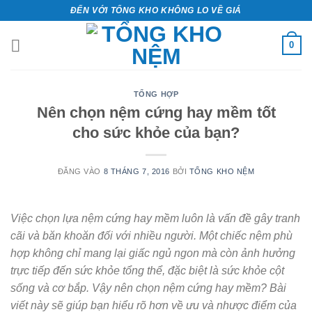
Bỏ
ĐẾN VỚI TỔNG KHO KHÔNG LO VỀ GIÁ
qua
nội
0
dung
TỔNG HỢP
Nên chọn nệm cứng hay mềm tốt
cho sức khỏe của bạn?
ĐĂNG VÀO
8 THÁNG 7, 2016
BỞI
TỔNG KHO NỆM
Việc chọn lựa nệm cứng hay mềm luôn là vấn đề gây tranh
cãi và băn khoăn đối với nhiều người. Một chiếc nệm phù
hợp không chỉ mang lại giấc ngủ ngon mà còn ảnh hưởng
trực tiếp đến sức khỏe tổng thể, đặc biệt là sức khỏe cột
sống và cơ bắp. Vậy nên chọn nệm cứng hay mềm? Bài
viết này sẽ giúp bạn hiểu rõ hơn về ưu và nhược điểm của