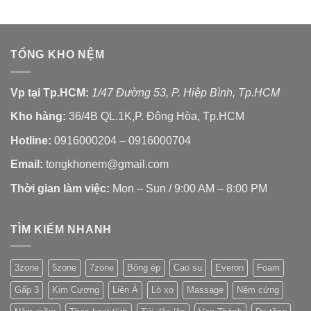
TỔNG KHO NỆM
Vp tại Tp.HCM:
1/47 Đường 53, P. Hiệp Bình, Tp.HCM
Kho hàng:
36/4B QL.1K,P. Đông Hòa, Tp.HCM
Hotline:
0916000204 – 0916000704
Email:
tongkhonem@gmail.com
Thời gian làm việc:
Mon – Sun / 9:00 AM – 8:00 PM
TÌM KIẾM NHANH
3zone
5zone
7zone
Bông ép
Cao su
Everon
Foam
Gấp 3
Kim Cương
Liên Á
Lò xo
Massage
Nệm cứng