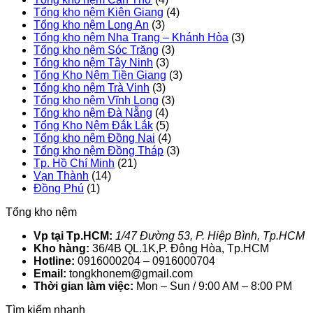
Tổng kho nệm Kiên Giang
(4)
Tổng kho nệm Long An
(3)
Tổng kho nệm Nha Trang – Khánh Hòa
(3)
Tổng kho nệm Sóc Trăng
(3)
Tổng kho nệm Tây Ninh
(3)
Tổng Kho Nệm Tiền Giang
(3)
Tổng kho nệm Trà Vinh
(3)
Tổng kho nệm Vĩnh Long
(3)
Tổng kho nệm Đà Nẵng
(4)
Tổng Kho Nệm Đắk Lắk
(5)
Tổng kho nệm Đồng Nai
(4)
Tổng kho nệm Đồng Tháp
(3)
Tp. Hồ Chí Minh
(21)
Vạn Thành
(14)
Đồng Phú
(1)
Tổng kho nệm
Vp tại Tp.HCM:
1/47 Đường 53, P. Hiệp Bình, Tp.HCM
Kho hàng:
36/4B QL.1K,P. Đông Hòa, Tp.HCM
Hotline:
0916000204 – 0916000704
Email:
tongkhonem@gmail.com
Thời gian làm việc:
Mon – Sun / 9:00 AM – 8:00 PM
Tìm kiếm nhanh