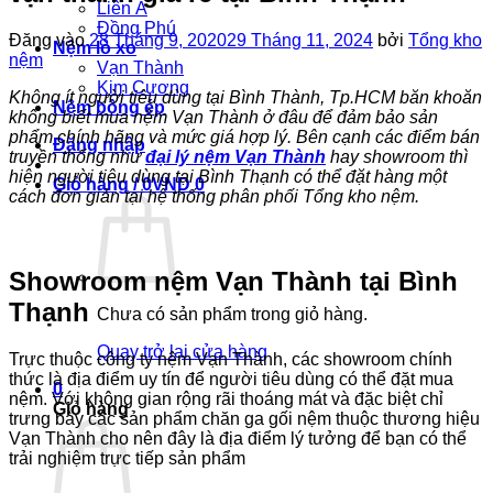
Liên Á
Đồng Phú
Đăng vào
28 Tháng 9, 2020
29 Tháng 11, 2024
bởi
Tổng kho
Nệm lò xo
nệm
Vạn Thành
Kim Cương
Không ít người tiêu dùng tại Bình Thành, Tp.HCM băn khoăn
Nệm bông ép
không biết mua nệm Vạn Thành ở đâu để đảm bảo sản
phẩm chính hãng và mức giá hợp lý. Bên cạnh các điểm bán
Đăng nhập
truyền thống như
đại lý nệm Vạn Thành
hay showroom thì
hiện người tiêu dùng tại Bình Thạnh có thể đặt hàng một
Giỏ hàng /
0
VND
0
cách đơn giản tại hệ thống phân phối Tổng kho nệm.
Showroom nệm Vạn Thành tại Bình
Thạnh
Chưa có sản phẩm trong giỏ hàng.
Quay trở lại cửa hàng
Trực thuộc công ty nệm Vạn Thành, các showroom chính
thức là địa điểm uy tín để người tiêu dùng có thể đặt mua
0
nệm. Với không gian rộng rãi thoáng mát và đặc biệt chỉ
Giỏ hàng
trưng bày các sản phẩm chăn ga gối nệm thuộc thương hiệu
Vạn Thành cho nên đây là địa điểm lý tưởng để bạn có thể
trải nghiệm trực tiếp sản phẩm