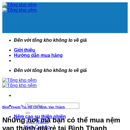
Bỏ
qua
nội
dung
Đến với tổng kho không lo về giá
Giới thiệu
Hướng dẫn mua hàng
Đến với tổng kho không lo về giá
Tìm
Bình Thạnh
,
Tp. Hồ Chí Minh
,
Vạn Thành
kiếm:
Nệm cao su thiên nhiên
Những nơi mà bạn có thể mua nệm
Vạn Thành
vạn thành giá rẻ tại Bình Thạnh
Kim Cương