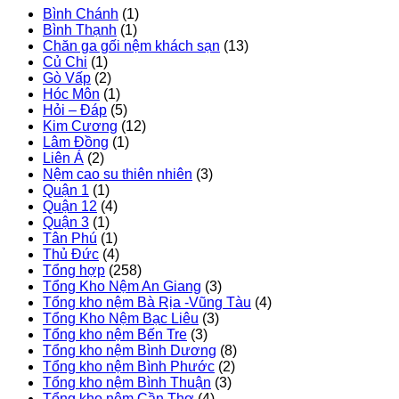
Bình Chánh
(1)
Bình Thạnh
(1)
Chăn ga gối nệm khách sạn
(13)
Củ Chi
(1)
Gò Vấp
(2)
Hóc Môn
(1)
Hỏi – Đáp
(5)
Kim Cương
(12)
Lâm Đồng
(1)
Liên Á
(2)
Nệm cao su thiên nhiên
(3)
Quận 1
(1)
Quận 12
(4)
Quận 3
(1)
Tân Phú
(1)
Thủ Đức
(4)
Tổng hợp
(258)
Tổng Kho Nệm An Giang
(3)
Tổng kho nệm Bà Rịa -Vũng Tàu
(4)
Tổng Kho Nệm Bạc Liêu
(3)
Tổng kho nệm Bến Tre
(3)
Tổng kho nệm Bình Dương
(8)
Tổng kho nệm Bình Phước
(2)
Tổng kho nệm Bình Thuận
(3)
Tổng kho nệm Cần Thơ
(4)