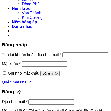
Đồng Phú
Nệm lò xo
Vạn Thành
Kim Cương
Nệm bông ép
Đăng nhập
Đăng nhập
Bắt
Tên tài khoản hoặc địa chỉ email
*
buộc
Bắt
Mật khẩu
*
buộc
Ghi nhớ mật khẩu
Đăng nhập
Quên mật khẩu?
Đăng ký
Bắt
Địa chỉ email
*
buộc
Một liên kết để đặt mật khẩu mới sẽ được gửi đến địa chỉ