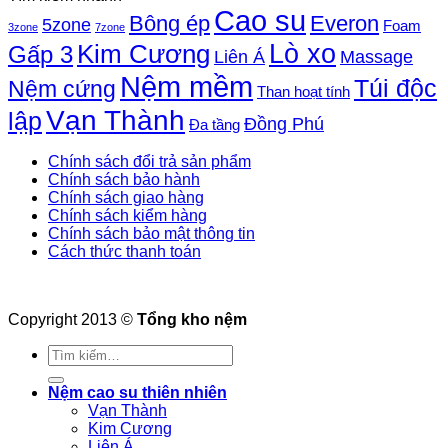
Cao su
Bông ép
Everon
5zone
Foam
3zone
7zone
Lò xo
Kim Cương
Gấp 3
Liên Á
Massage
Nệm mềm
Túi độc
Nệm cứng
Than hoạt tính
Vạn Thành
lập
Đồng Phú
Đa tầng
Chính sách đổi trả sản phẩm
Chính sách bảo hành
Chính sách giao hàng
Chính sách kiểm hàng
Chính sách bảo mật thông tin
Cách thức thanh toán
Copyright 2013 ©
Tổng kho nệm
Tìm
kiếm:
Nệm cao su thiên nhiên
Vạn Thành
Kim Cương
Liên Á