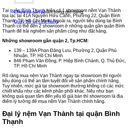
Tại
quận Bình Thạnh
hiện có 1 showroom nệm Vạn Thành
Chưa có sản phẩm trong giỏ hàng.
tọa lạc tại 41A Nguyễn Hữu Cảnh, Phường 22, Quận Bình
Thạnh, TP. Hồ Chí Minh. Ngoài ra, người tiêu dùng tại Bình
Quay trở lại cửa hàng
Thạnh có thể đến 2 showroom ở những quận gần quận Bình
Thạnh để trải nghiệm sản phẩm cũng như đặt hàng.
Những showroom gần quận 2, Tp.HCM:
139 – 139A Phan Đăng Lưu, Phường 2, Quận Phú
Nhuận, TP. Hồ Chí Minh
846 Phạm Văn Đồng, P. Hiệp Bình Chánh, Q. Thủ Đức,
TP. Hồ Chí Minh
Rõ ràng mua nệm Vạn Thành ngay tại showroom thì người
tiêu dùng có thể an tâm tuyệt đối về sản phẩm chính hãng.
Tuy nhiên, mức giá tại showroom thường không có các mức
chiết khấu như các kênh phân phối khác. Nếu như bạn
không quá quan tâm đến yếu tố giá bán thì showroom là địa
điểm lý tưởng để mua nệm Vạn Thành chính hãng.
Đại lý nệm Vạn Thành tại quận Bình
Thạnh