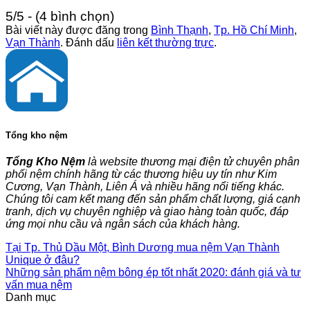
5/5 - (4 bình chọn)
Bài viết này được đăng trong
Bình Thạnh
,
Tp. Hồ Chí Minh
,
Vạn Thành
. Đánh dấu
liên kết thường trực
.
Tổng kho nệm
Tổng Kho Nệm
là website thương mại điện tử chuyên phân
phối nệm chính hãng từ các thương hiệu uy tín như Kim
Cương, Vạn Thành, Liên Á và nhiều hãng nổi tiếng khác.
Chúng tôi cam kết mang đến sản phẩm chất lượng, giá cạnh
tranh, dịch vụ chuyên nghiệp và giao hàng toàn quốc, đáp
ứng mọi nhu cầu và ngân sách của khách hàng.
Tại Tp. Thủ Dầu Một, Bình Dương mua nệm Vạn Thành
Unique ở đâu?
Những sản phẩm nệm bông ép tốt nhất 2020: đánh giá và tư
vấn mua nệm
Danh mục