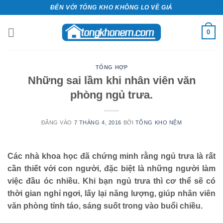
Bỏ
ĐẾN VỚI TỔNG KHO KHÔNG LO VỀ GIÁ
qua
nội
0
dung
TỔNG HỢP
Những sai lầm khi nhân viên văn
phòng ngủ trưa.
ĐĂNG VÀO
7 THÁNG 4, 2016
BỞI
TỔNG KHO NỆM
Các nhà khoa học đã chứng minh rằng ngủ trưa là rất
cần thiết với con người, đặc biệt là những người làm
việc đầu óc nhiều. Khi bạn ngủ trưa thì cơ thể sẽ có
thời gian nghỉ ngơi, lấy lại năng lượng, giúp nhân viên
văn phòng tỉnh táo, sáng suốt trong vào buổi chiều.