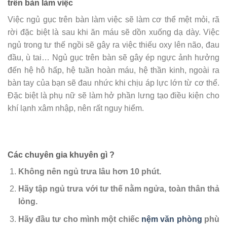
trên bàn làm việc
Việc ngủ gục trên bàn làm việc sẽ làm cơ thể mệt mỏi, rã
rời đặc biệt là sau khi ăn máu sẽ dồn xuống dạ dày. Việc
ngủ trong tư thế ngồi sẽ gây ra việc thiếu oxy lên não, đau
đầu, ù tai… Ngủ gục trên bàn sẽ gây ép ngực ảnh hưởng
đến hệ hô hấp, hệ tuần hoàn máu, hệ thần kinh, ngoài ra
bàn tay của bạn sẽ đau nhức khi chịu áp lực lớn từ cơ thể.
Đặc biệt là phụ nữ sẽ làm hở phần lưng tạo điều kiện cho
khí lạnh xâm nhập, nên rất nguy hiểm.
Các chuyên gia khuyên gì ?
Không nên ngủ trưa lâu hơn 10 phút.
Hãy tập ngủ trưa với tư thế nằm ngửa, toàn thân thả
lỏng.
Hãy đầu tư cho mình một chiếc
nệm văn phòng
phù