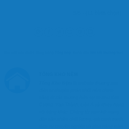
5/5 - (11 bình chọn)
Bài viết này được đăng trong
Tổng hợp
. Đánh dấu
liên kết thường trực
.
TỔNG KHO NỆM
Tổng Kho Nệm
là website thương mại
điện tử chuyên phân phối nệm chính
hãng từ các thương hiệu uy tín như Kim
Cương, Vạn Thành, Liên Á và nhiều hãng
nổi tiếng khác. Chúng tôi cam kết mang
đến sản phẩm chất lượng, giá cạnh tranh,
dịch vụ chuyên nghiệp và giao hàng toàn