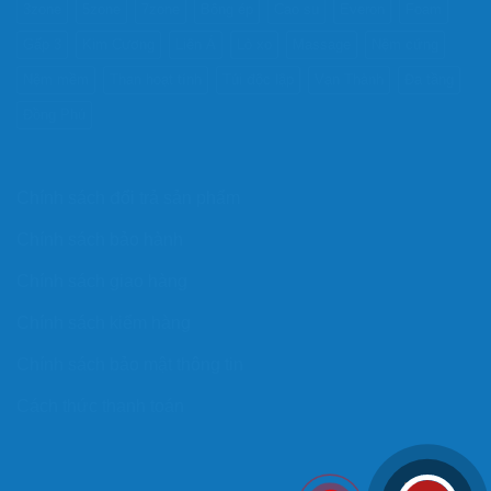
3zone
5zone
7zone
Bông ép
Cao su
Everon
Foam
Gấp 3
Kim Cương
Liên Á
Lò xo
Massage
Nệm cứng
Nệm mềm
Than hoạt tính
Túi độc lập
Vạn Thành
Đa tầng
Đồng Phú
Chính sách đổi trả sản phẩm
Chính sách bảo hành
Chính sách giao hàng
Chính sách kiểm hàng
Chính sách bảo mật thông tin
Cách thức thanh toán