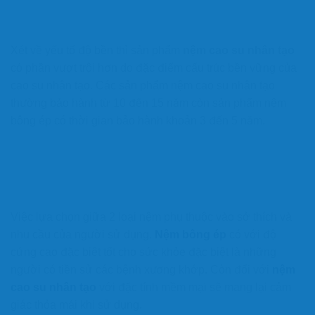
Xét về yếu tố độ bền thì sản phẩm
nệm cao su nhân tạo
có phần vượt trội hơn do đặc điểm cấu trúc bền vững của
cao su nhân tạo. Các sản phẩm nệm cao su nhân tạo
thường bảo hành từ 10 đến 15 năm còn sản phẩm nệm
bông ép có thời gian bảo hành khoản 3 đến 5 năm.
Việc lựa chọn giữa 2 loại nệm phụ thuộc vào sở thích và
nhu cầu của người sử dụng.
Nệm bông ép
có với độ
cứng cao đặc biêt tốt cho sức khỏe đặc biệt là những
người có tiền sử các bệnh xương khớp. Còn đối với
nệm
cao su nhân tạo
với đặc tính mềm mại sẽ mang lại cảm
giác thỏa mái khi sử dụng.