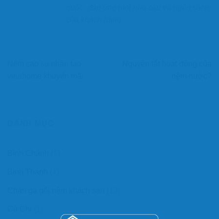
quốc, đáp ứng mọi nhu cầu và ngân sách
của khách hàng.
Nệm cao su nhân tạo
Nguyên tắt hoạt động của
vinahome khuyến mãi
nệm nước?
DANH MỤC
Bình Chánh
(1)
Bình Thạnh
(1)
Chăn ga gối nệm khách sạn
(13)
Củ Chi
(1)