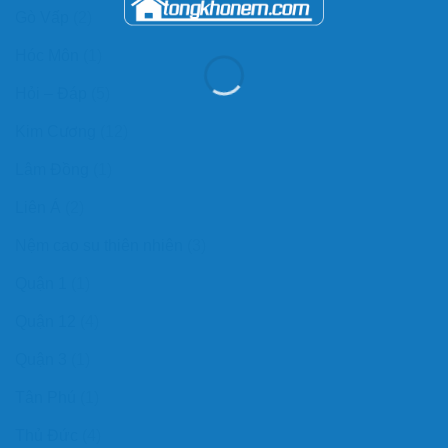
Gò Vấp
(2)
Hóc Môn
(1)
Hỏi – Đáp
(5)
Kim Cương
(12)
Lâm Đồng
(1)
Liên Á
(2)
Nệm cao su thiên nhiên
(3)
Quận 1
(1)
Quận 12
(4)
Quận 3
(1)
Tân Phú
(1)
Thủ Đức
(4)