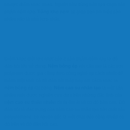
nhược điểm khác nhau. Người tiêu dùng nên lựa chọn sản
phẩm nệm nào.
Tổng kho nêm
sẽ giúp bạn tìm hiểu sản
phẩm nào là phù hợp nhất.
Điểm khác biệt lớn nhất của 2 sản phẩm nệm này là độ
đàn hồi khi sử dụng.
Nệm bông ép
với cấu tạo là các sợi
polyester được gia công theo công nghệ ép cách nhiệt để
thành một khối có độ đàn hồi thấp hay nói cách khác là
nệm bông ép
rất cứng.
Nệm cao su nhân tạo
là một sản
phẩm mới được nghiên cứu dựa trên những đặc tính của
nệm cao su thiên nhiên
đó là êm ái và có độ bền cao. Độ
đàn hồi là đặc trưng của nệm cao su nhân tạo bởi chất liệu
polyurethane có nguồn gốc là một chất dẻo công nhiệp có
độ bền và độ đàn hồi cao.