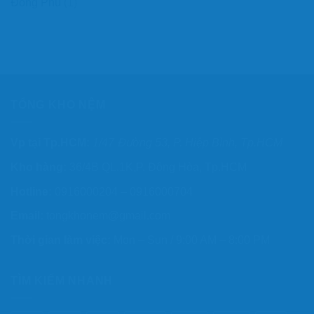
Đồng Phú
(1)
TỔNG KHO NỆM
Vp tại Tp.HCM:
1/47 Đường 53, P. Hiệp Bình, Tp.HCM
Kho hàng:
36/4B QL.1K,P. Đông Hòa, Tp.HCM
Hotline:
0916000204 – 0916000704
Email:
tongkhonem@gmail.com
Thời gian làm việc:
Mon – Sun / 9:00 AM – 8:00 PM
TÌM KIẾM NHANH