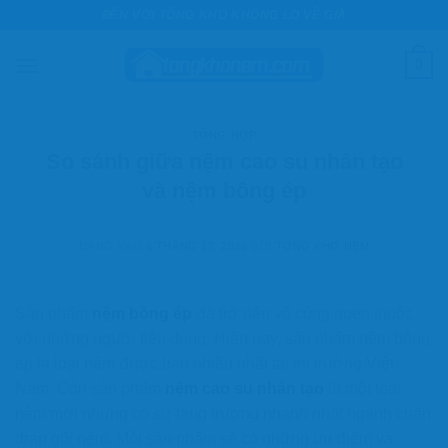
Bỏ
ĐẾN VỚI TỔNG KHO KHÔNG LO VỀ GIÁ
qua
nội
0
dung
TỔNG HỢP
So sánh giữa nệm cao su nhân tạo
và nệm bông ép
ĐĂNG VÀO
6 THÁNG 12, 2016
BỞI
TỔNG KHO NỆM
Sản phẩm
nệm bông ép
đã trở nên vô cùng quen thuộc
với những người tiêu dùng. Hiện nay, sản phẩm nệm bông
ép là loại nệm được bán nhiều nhất tại thị trường Việt
Nam. Còn sản phẩm
nệm cao su nhân tạo
là một loại
nệm mới nhưng có sự tăng trưởng nhanh nhất ngành chăn
drap gối nệm. Mỗi sản phẩm sẽ có những ưu điểm và