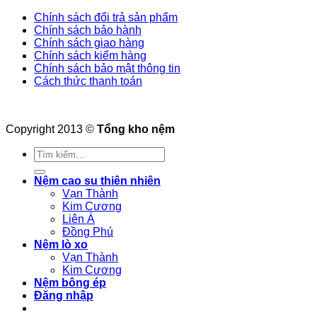
Chính sách đổi trả sản phẩm
Chính sách bảo hành
Chính sách giao hàng
Chính sách kiểm hàng
Chính sách bảo mật thông tin
Cách thức thanh toán
Copyright 2013 ©
Tổng kho nệm
Tìm
kiếm:
Nệm cao su thiên nhiên
Vạn Thành
Kim Cương
Liên Á
Đồng Phú
Nệm lò xo
Vạn Thành
Kim Cương
Nệm bông ép
Đăng nhập