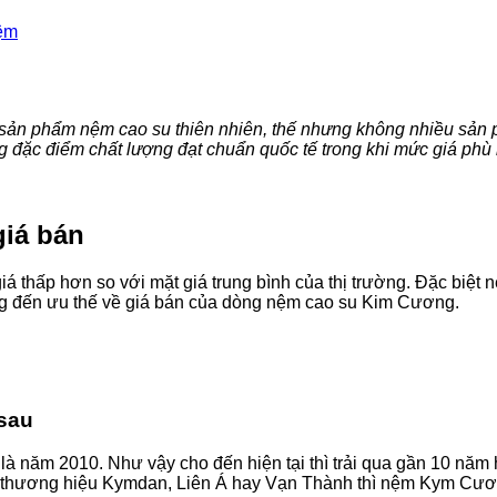
ệm
c sản phẩm nệm cao su thiên nhiên, thế nhưng không nhiều sản
đặc điểm chất lượng đạt chuẩn quốc tế trong khi mức giá phù hợ
giá bán
á thấp hơn so với mặt giá trung bình của thị trường. Đặc biệ
ng đến ưu thế về giá bán của dòng nệm cao su Kim Cương.
sau
à năm 2010. Như vậy cho đến hiện tại thì trải qua gần 10 năm
c thương hiệu Kymdan, Liên Á hay Vạn Thành thì nệm Kym Cươn