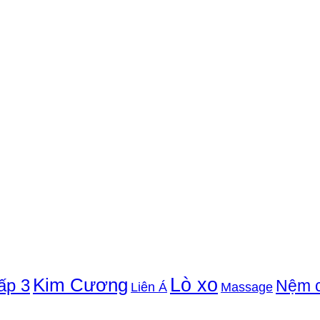
Lò xo
Kim Cương
ấp 3
Nệm 
Liên Á
Massage