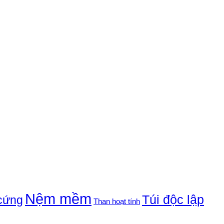
Nệm mềm
Túi độc lập
cứng
Than hoạt tính