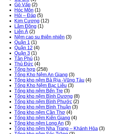
Gò Vấp
(2)
Hóc Môn
(1)
Hỏi – Đáp
(5)
Kim Cương
(12)
Lâm Đồng
(1)
Liên Á
(2)
Nệm cao su thiên nhiên
(3)
Quận 1
(1)
Quận 12
(4)
Quận 3
(1)
Tân Phú
(1)
Thủ Đức
(4)
Tổng hợp
(258)
Tổng Kho Nệm An Giang
(3)
Tổng kho nệm Bà Rịa -Vũng Tàu
(4)
Tổng Kho Nệm Bạc Liêu
(3)
Tổng kho nệm Bến Tre
(3)
Tổng kho nệm Bình Dương
(8)
Tổng kho nệm Bình Phước
(2)
Tổng kho nệm Bình Thuận
(3)
Tổng kho nệm Cần Thơ
(4)
Tổng kho nệm Kiên Giang
(4)
Tổng kho nệm Long An
(3)
Tổng kho nệm Nha Trang – Khánh Hòa
(3)
Tổng kho nệm Sóc Trăng
(3)