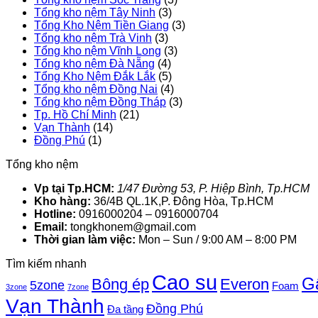
Tổng kho nệm Tây Ninh
(3)
Tổng Kho Nệm Tiền Giang
(3)
Tổng kho nệm Trà Vinh
(3)
Tổng kho nệm Vĩnh Long
(3)
Tổng kho nệm Đà Nẵng
(4)
Tổng Kho Nệm Đắk Lắk
(5)
Tổng kho nệm Đồng Nai
(4)
Tổng kho nệm Đồng Tháp
(3)
Tp. Hồ Chí Minh
(21)
Vạn Thành
(14)
Đồng Phú
(1)
Tổng kho nệm
Vp tại Tp.HCM:
1/47 Đường 53, P. Hiệp Bình, Tp.HCM
Kho hàng:
36/4B QL.1K,P. Đông Hòa, Tp.HCM
Hotline:
0916000204 – 0916000704
Email:
tongkhonem@gmail.com
Thời gian làm việc:
Mon – Sun / 9:00 AM – 8:00 PM
Tìm kiếm nhanh
Cao su
G
Bông ép
Everon
5zone
Foam
3zone
7zone
Vạn Thành
Đồng Phú
Đa tầng