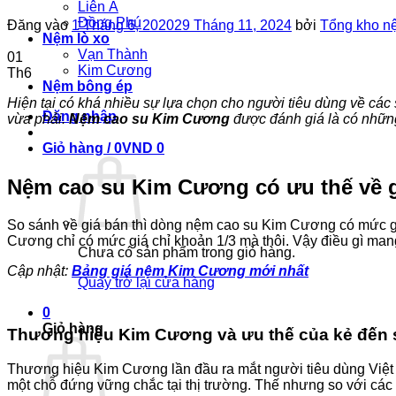
Liên Á
Đồng Phú
Đăng vào
1 Tháng 6, 2020
29 Tháng 11, 2024
bởi
Tổng kho n
Nệm lò xo
Vạn Thành
01
Kim Cương
Th6
Nệm bông ép
Hiện tại có khá nhiều sự lựa chọn cho người tiêu dùng về cá
Đăng nhập
vừa phải.
Nệm cao su Kim Cương
được đánh giá là có những 
Giỏ hàng /
0
VND
0
Nệm cao su Kim Cương có ưu thế về 
So sánh về giá bán thì dòng nệm cao su Kim Cương có mức gi
Cương chỉ có mức giá chỉ khoản 1/3 mà thôi. Vậy điều gì ma
Chưa có sản phẩm trong giỏ hàng.
Cập nhật:
Bảng giá nệm Kim Cương mới nhất
Quay trở lại cửa hàng
0
Giỏ hàng
Thương hiệu Kim Cương và ưu thế của kẻ đến 
Thương hiệu Kim Cương lần đầu ra mắt người tiêu dùng Việt l
một chỗ đứng vững chắc tại thị trường. Thế nhưng so với cá