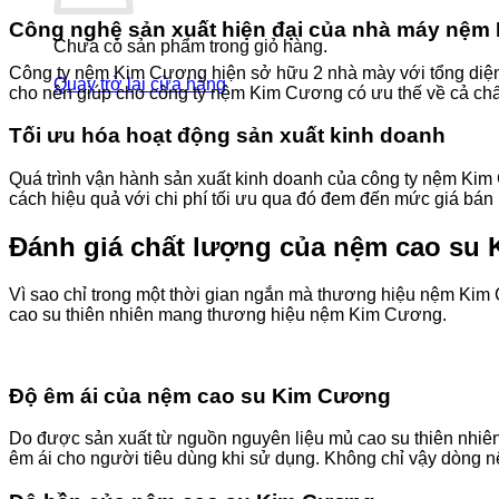
Công nghệ sản xuất hiện đại của nhà máy nệ
Chưa có sản phẩm trong giỏ hàng.
Công ty nệm Kim Cương hiện sở hữu 2 nhà mày với tổng diện t
Quay trở lại cửa hàng
cho nên giúp cho công ty nệm Kim Cương có ưu thế về cả chấ
Tối ưu hóa hoạt động sản xuất kinh doanh
Quá trình vận hành sản xuất kinh doanh của công ty nệm Ki
cách hiệu quả với chi phí tối ưu qua đó đem đến mức giá bán
Đánh giá chất lượng của nệm cao su
Vì sao chỉ trong một thời gian ngắn mà thương hiệu nệm Ki
cao su thiên nhiên mang thương hiệu nệm Kim Cương.
Độ êm ái của nệm cao su Kim Cương
Do được sản xuất từ nguồn nguyên liệu mủ cao su thiên nhi
êm ái cho người tiêu dùng khi sử dụng. Không chỉ vậy dòng n