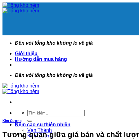
Bỏ
qua
nội
dung
Đến với tổng kho không lo về giá
Giới thiệu
Hướng dẫn mua hàng
Đến với tổng kho không lo về giá
Tìm
kiếm:
Kim Cương
Nệm cao su thiên nhiên
Vạn Thành
Tương quan giữa giá bán và chất lư
Kim Cương