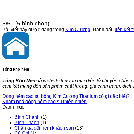
5/5 - (5 bình chọn)
Bài viết này được đăng trong
Kim Cương
. Đánh dấu
liên kết 
Tổng kho nệm
Tổng Kho Nệm
là website thương mại điện tử chuyên phân p
cam kết mang đến sản phẩm chất lượng, giá cạnh tranh, dịch
Dòng nệm cao su bông Kim Cương Titanium có gì đặc biệt?
Khám phá dòng nệm cao su thiên nhiên
Danh mục
Bình Chánh
(1)
Bình Thạnh
(1)
Chăn ga gối nệm khách sạn
(13)
Củ Chi
(1)