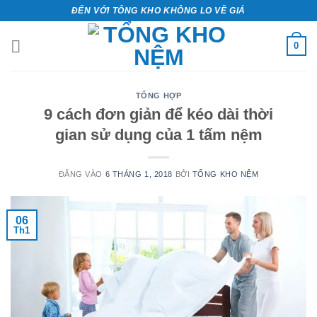
Bỏ
ĐẾN VỚI TỔNG KHO KHÔNG LO VỀ GIÁ
qua
nội
0
dung
TỔNG HỢP
9 cách đơn giản để kéo dài thời
gian sử dụng của 1 tấm nệm
ĐĂNG VÀO
6 THÁNG 1, 2018
BỞI
TỔNG KHO NỆM
06
Th1