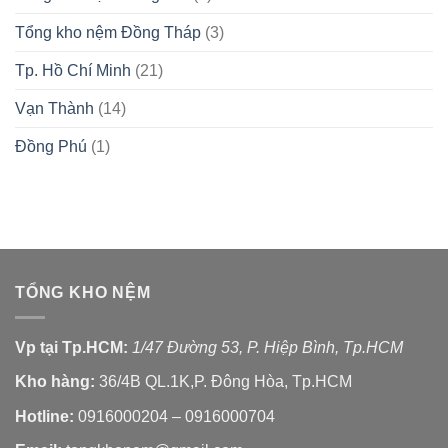
Tổng kho nệm Đồng Tháp
(3)
Tp. Hồ Chí Minh
(21)
Vạn Thành
(14)
Đồng Phú
(1)
TỔNG KHO NỆM
Vp tại Tp.HCM:
1/47 Đường 53, P. Hiệp Bình, Tp.HCM
Kho hàng:
36/4B QL.1K,P. Đông Hòa, Tp.HCM
Hotline:
0916000204 – 0916000704