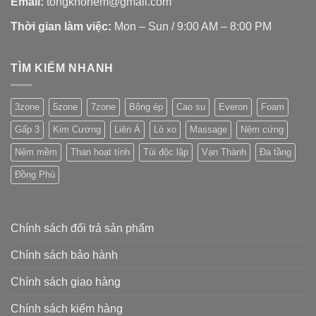
Email:
tongkhonem@gmail.com
Thời gian làm việc:
Mon – Sun / 9:00 AM – 8:00 PM
TÌM KIẾM NHANH
3zone
5zone
7zone
Bông ép
Cao su
Everon
Foam
Gấp 3
Kim Cương
Liên Á
Lò xo
Massage
Nệm cứng
Nệm mềm
Than hoạt tính
Túi độc lập
Vạn Thành
Đa tầng
Đồng Phú
Chính sách đổi trả sản phẩm
Chính sách bảo hành
Chính sách giao hàng
Chính sách kiểm hàng