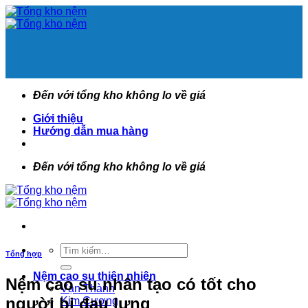
Bỏ
qua
nội
dung
Đến với tổng kho không lo về giá
Giới thiệu
Hướng dẫn mua hàng
Đến với tổng kho không lo về giá
Tìm
Tổng hợp
kiếm:
Nệm cao su thiên nhiên
Nệm cao su nhân tạo có tốt cho
Vạn Thành
người bị đau lưng
Kim Cương