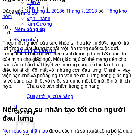
Liên Á
Đồng Phú
Đăng vào
18 Tháng 1, 2018
6 Tháng 7, 2018
bởi
Tổng kho
Nệm lò xo
nệm
Vạn Thành
Kim Cương
18
Nệm bông ép
Th1
Đăng nhập
Theo một nghiên cứu sức khỏe tại hoa kỳ thì 80% người trả
lời từng bị đau lưng ít nhất một lần trong suốt cuộc đời.
Giỏ hàng /
0
VND
0
Trong khi đó mỗi người đều dành không dưới 1/3 cuộc đời
của mình cho giấc ngủ. Một giấc ngủ có thể mang đến cho
bạn cảm nhận thật tuyệt vời nhưng cũng có thể là những
điều tồi tệ khi đối mặt với những cơn đau lưng. Chình vì vậy
việc hạn chế và phòng ngừa vấn đề đau lưng trong giấc ngủ
là vô cùng cần thiết với việc sử dụng một bề mặt êm ái thích
Chưa có sản phẩm trong giỏ hàng.
hợp.
Quay trở lại cửa hàng
0
Nệm cao su nhân tạo tốt cho người
Giỏ hàng
đau lưng
Nệm cao su nhân tạo
được các nhà sản xuất công bố là giúp