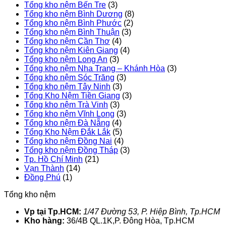
Tổng kho nệm Bến Tre
(3)
Tổng kho nệm Bình Dương
(8)
Tổng kho nệm Bình Phước
(2)
Tổng kho nệm Bình Thuận
(3)
Tổng kho nệm Cần Thơ
(4)
Tổng kho nệm Kiên Giang
(4)
Tổng kho nệm Long An
(3)
Tổng kho nệm Nha Trang – Khánh Hòa
(3)
Tổng kho nệm Sóc Trăng
(3)
Tổng kho nệm Tây Ninh
(3)
Tổng Kho Nệm Tiền Giang
(3)
Tổng kho nệm Trà Vinh
(3)
Tổng kho nệm Vĩnh Long
(3)
Tổng kho nệm Đà Nẵng
(4)
Tổng Kho Nệm Đắk Lắk
(5)
Tổng kho nệm Đồng Nai
(4)
Tổng kho nệm Đồng Tháp
(3)
Tp. Hồ Chí Minh
(21)
Vạn Thành
(14)
Đồng Phú
(1)
Tổng kho nệm
Vp tại Tp.HCM:
1/47 Đường 53, P. Hiệp Bình, Tp.HCM
Kho hàng:
36/4B QL.1K,P. Đông Hòa, Tp.HCM