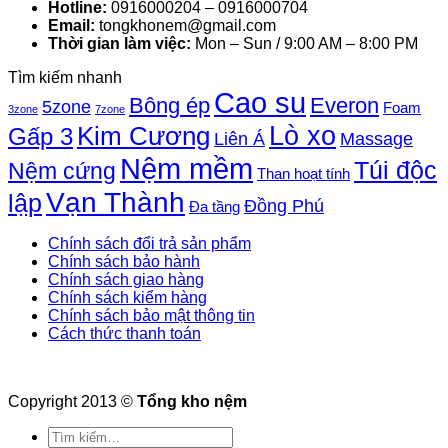
Hotline:
0916000204 – 0916000704
Email:
tongkhonem@gmail.com
Thời gian làm việc:
Mon – Sun / 9:00 AM – 8:00 PM
Tìm kiếm nhanh
Cao su
Bông ép
Everon
5zone
Foam
3zone
7zone
Lò xo
Kim Cương
Gấp 3
Liên Á
Massage
Nệm mềm
Túi độc
Nệm cứng
Than hoạt tính
Vạn Thành
lập
Đồng Phú
Đa tầng
Chính sách đổi trả sản phẩm
Chính sách bảo hành
Chính sách giao hàng
Chính sách kiểm hàng
Chính sách bảo mật thông tin
Cách thức thanh toán
Copyright 2013 ©
Tổng kho nệm
Tìm