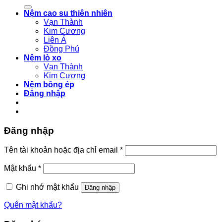
kiếm:
Nệm cao su thiên nhiên
Vạn Thành
Kim Cương
Liên Á
Đồng Phú
Nệm lò xo
Vạn Thành
Kim Cương
Nệm bông ép
Đăng nhập
Đăng nhập
Bắt
Tên tài khoản hoặc địa chỉ email
*
buộc
Bắt
Mật khẩu
*
buộc
Ghi nhớ mật khẩu
Đăng nhập
Quên mật khẩu?