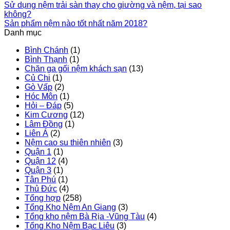
Sử dụng nệm trải sàn thay cho giường và nệm, tại sao
không?
Sản phẩm nệm nào tốt nhất năm 2018?
Danh mục
Bình Chánh
(1)
Bình Thạnh
(1)
Chăn ga gối nệm khách sạn
(13)
Củ Chi
(1)
Gò Vấp
(2)
Hóc Môn
(1)
Hỏi – Đáp
(5)
Kim Cương
(12)
Lâm Đồng
(1)
Liên Á
(2)
Nệm cao su thiên nhiên
(3)
Quận 1
(1)
Quận 12
(4)
Quận 3
(1)
Tân Phú
(1)
Thủ Đức
(4)
Tổng hợp
(258)
Tổng Kho Nệm An Giang
(3)
Tổng kho nệm Bà Rịa -Vũng Tàu
(4)
Tổng Kho Nệm Bạc Liêu
(3)