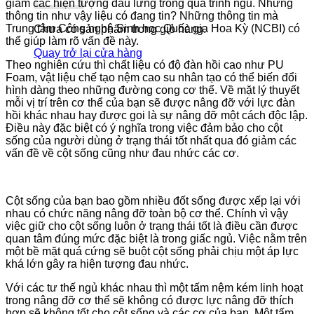
giảm các hiện tượng đau lưng trong quá trình ngủ. Những
thông tin như vậy liệu có đang tin? Những thông tin mà
Trung tâm Công nghệ Sinh học Quốc gia Hoa Kỳ (NCBI) có
Chưa có sản phẩm trong giỏ hàng.
thể giúp làm rõ vấn đề này.
Quay trở lại cửa hàng
Theo nghiên cứu thì chất liệu có độ đàn hồi cao như PU
Foam, vật liệu chế tạo nệm cao su nhân tạo có thể biến đổi
hình dàng theo những đường cong cơ thể. Về mặt lý thuyết
mỗi vị trí trên cơ thể của bạn sẽ được nâng đỡ với lực đàn
hồi khác nhau hay được goi là sự nâng đỡ một cách độc lập.
Điều này đặc biệt có ý nghĩa trong việc đảm bảo cho cột
sống của người dùng ở trạng thái tốt nhất qua đó giảm các
vấn đề về cột sống cũng như đau nhức các cơ.
Cột sống của bạn bao gồm nhiều đốt sống được xếp lại với
nhau có chức năng nâng đỡ toàn bộ cơ thể. Chính vì vậy
việc giữ cho cột sống luôn ở trạng thái tốt là điều cần được
quan tâm đúng mức đặc biệt là trong giấc ngủ. Việc nằm trên
một bề mặt quá cứng sẽ buột cột sống phải chịu một áp lực
khá lớn gây ra hiện tượng đau nhức.
Với các tư thế ngủ khác nhau thì một tấm nệm kém linh hoạt
trong nâng đỡ cơ thể sẽ không có được lực nâng đỡ thích
hợp sẽ không tốt cho cột sống và các cơ của bạn. Một tấm