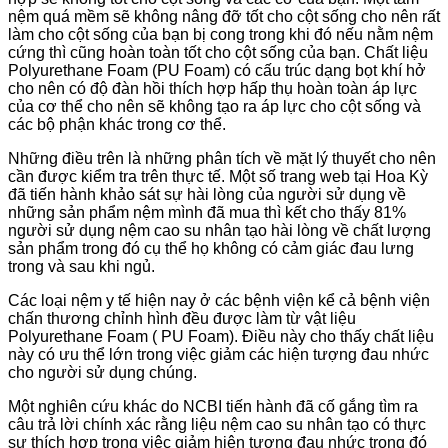
nệm quá mềm sẽ không nâng đỡ tốt cho cột sống cho nên rất
làm cho cột sống của bạn bị cong trong khi đó nếu nằm nệm
cứng thì cũng hoàn toàn tốt cho cột sống của bạn. Chất liệu
Polyurethane Foam (PU Foam) có cấu trúc dạng bọt khí hở
cho nên có độ đàn hồi thích hợp hấp thụ hoàn toàn áp lực
của cơ thể cho nên sẽ không tạo ra áp lực cho cột sống và
các bộ phận khác trong cơ thể.
Những điều trên là những phân tích về mặt lý thuyết cho nên
cần được kiểm tra trên thực tế. Một số trang web tại Hoa Kỳ
đã tiến hành khảo sát sự hài lòng của người sử dụng về
những sản phẩm nệm mình đã mua thì kết cho thấy 81%
người sử dụng nệm cao su nhân tạo hài lòng về chất lượng
sản phẩm trong đó cụ thể họ không có cảm giác đau lưng
trong và sau khi ngủ.
Các loại nệm y tế hiện nay ở các bệnh viện kể cả bệnh viện
chấn thương chỉnh hình đều được làm từ vật liệu
Polyurethane Foam ( PU Foam). Điều này cho thấy chất liệu
này có ưu thể lớn trong việc giảm các hiện tượng đau nhức
cho người sử dụng chúng.
Một nghiên cứu khác do NCBI tiến hành đã cố gắng tìm ra
câu trả lời chính xác rằng liệu nệm cao su nhân tạo có thực
sự thích hợp trong việc giảm hiện tượng đau nhức trong đó