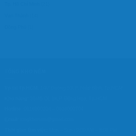
Tp. Hồ Chí Minh
(21)
Vạn Thành
(14)
Đồng Phú
(1)
TỔNG KHO NỆM
Vp tại Tp.HCM:
1/47 Đường 53, P. Hiệp Bình, Tp.HCM
Kho hàng:
36/4B QL.1K,P. Đông Hòa, Tp.HCM
Hotline:
0916000204 – 0916000704
Email:
tongkhonem@gmail.com
Thời gian làm việc:
Mon – Sun / 9:00 AM – 8:00 PM