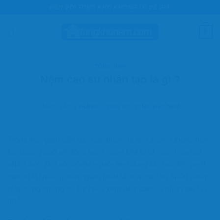
Bỏ
ĐẾN VỚI TỔNG KHO KHÔNG LO VỀ GIÁ
qua
nội
0
dung
TỔNG HỢP
Nệm cao su nhân tạo là gì ?
ĐĂNG VÀO
1 THÁNG 4, 2016
BỞI
TỔNG KHO NỆM
Trong thời gian gần đây các phương tiện truyền thông liên
tục quảng cáo về dòng nếm nghe khá lạ là ” nệm cao su
nhân tạo”. Đối với nhiều người tiêu dùng khi nói đến nệm
cao su thì mặc nhiên ngầm hiểu là nệm cao su thiên nhiên.
Hãy cùng chúng tôi tìm hiểu xem nệm cao su nhân tạo là gì
nhé.