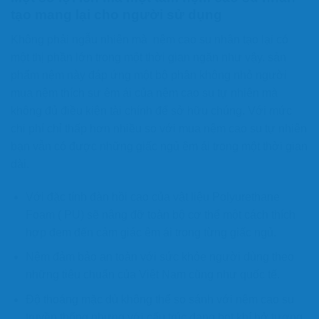
tạo mang lại cho người sử dụng
Không phải ngẫu nhiên mà nệm cao su nhân tạo lại có
một thị phần lớn trong một thời gian ngăn như vậy. sản
phẩm nệm này đáp ứng một bộ phận không nhỏ người
mua nệm thích sư êm ái của nệm cao su tự nhiên mà
không đủ điều kiện tài chính để sở hữu chúng. Với mức
chi phí chỉ thấp hơn nhiều so với mua nệm cao su tự nhiên
bạn vẫn có được những giấc ngủ êm ái trong một thời gian
dài.
Với đặc tính đàn hồi cao của vật liệu Polyurethane
Foam ( PU) sẽ nâng đỡ toàn bộ cơ thể một cách thích
hợp đem đến cảm giác êm ái trong từng giấc ngủ.
Nệm đảm bảo an toàn với sức khỏe người dùng theo
những tiêu chuẩn của Việt Nam cũng như quốc tế.
Độ thoáng mặc dù không thể so sánh với nệm cao su
truyền thống nhưng với cấu trúc dạng bọt khí hở tương