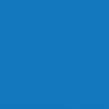
nệm cao su non với đặc tính siêu êm ái và siêu bền.
Tại Việt Nam kể từ khi xuất hiện
nệm cao su nhân tạo
với
những tính năng đàn hồi tốt, không xẹp lún, độ bền trên 20
năm sử dụng… đã được rất nhiều người tiêu dùng ưa
chuộng. Nếu các bạn mong muốn ngủ trên một tấm nệm
êm ái nhưng giá phải vừa túi tiền thì dòng nệm này là một
lựa chọn tối ưu.
Trong thời gian vừa qua nệm cao su nhân tạo đã chứng
minh được ưu thế rõ ràng trên thị trường chăn drap gối
nệm với tốc độ tăng trưởng doanh số nhanh và sự hiện
diện rộng khắp trên toàn bộ các kênh phân phối.
Một số lợi ích mà một tấm nệm cao su nhân