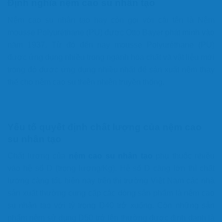
Định nghĩa nệm cao su nhân tạo
Nệm cao su nhân tạo hay còn gọi với cái tên là Nệm
mousse Polyuréthane (PU) được Otto Bayer phát minh vào
năm 1937. Từ đó đến nay mousse Polyuréthane (PU)
được ứng dụng nhiều trong ngành hóa chất và vật liệu mới
trong đó được ứng dụng nhiều nhất để sản xuất nệm thay
thế cho nệm cao su thiên nhiên truyền thống.
Yếu tố quyết định chất lượng của nệm cao
su nhân tạo
Chất lượng của
nệm cao su nhân tạo
phụ thuộc nhiều
vào hệ số D (trọng lượng/Kg). Hệ số D càng lớn thì chất
lượng càng tốt. hiện nay trên thị trường Việt Nam các nhà
sản xuất thường cung cấp các dòng sản phẩm là nệm cao
su nhân tạo với tỷ trọng D40 trở xuống. Còn những sản
phẩm nệm sử dụng D50 trở lên thường được định danh là