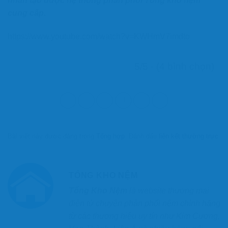
nhân tạo được hệ thống phân phối Tổng kho nệm
cung cấp.
https://www.youtube.com/watch?v=KWHmV7imdto
5/5 - (4 bình chọn)
Bài viết này được đăng trong
Tổng hợp
. Đánh dấu
liên kết thường trực
.
TỔNG KHO NỆM
Tổng Kho Nệm
là website thương mại
điện tử chuyên phân phối nệm chính hãng
từ các thương hiệu uy tín như Kim Cương,