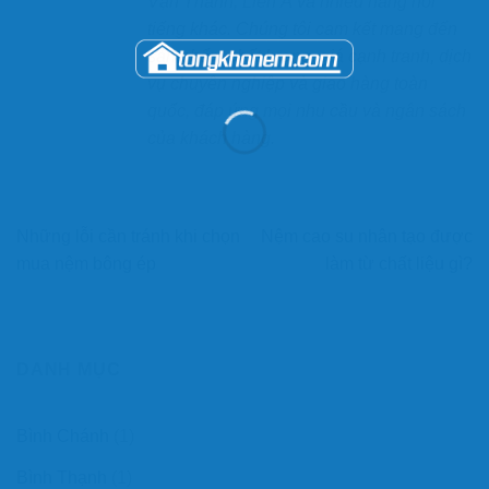
Vạn Thành, Liên Á và nhiều hãng nổi
tiếng khác. Chúng tôi cam kết mang đến
sản phẩm chất lượng, giá cạnh tranh, dịch
vụ chuyên nghiệp và giao hàng toàn
quốc, đáp ứng mọi nhu cầu và ngân sách
của khách hàng.
Những lỗi cần tránh khi chọn
Nệm cao su nhân tạo được
mua nệm bông ép
làm từ chất liệu gì?
DANH MỤC
Bình Chánh
(1)
Bình Thạnh
(1)