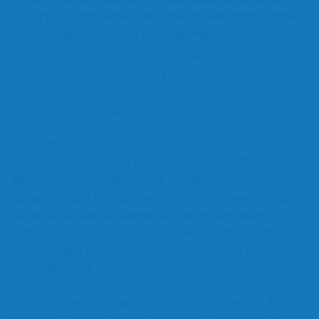
tự thì nệm cao su nhân tạo hoàn toàn không nóng như
nhiều người tiêu dùng vẫn nghi ngại.
Với ưu thế về trọng lượng nhẹ hơn nhiều so với nệm
cao su truyền thống tạo sự thuận lợi cho việc sử dụng,
bảo quản hay di chuyển nệm, điều này cực kỳ có ý
nghĩa nếu bạn thường xuyên chuyển nhà.
Nệm cao su nhân tạo xuất hiện đem đến sự lựa chọn cho
người dùng ngoài dòng nệm cao su tự nhiên đắt tiền trước
đây. Mặc dù khác hoàn toàn về nguyên liệu sản xuất
nhưng nệm cao su nhân tạo vẫn đảm bảo được các đặc
tính tuyệt vời làm hài lòng người dùng chúng.trong khi đó
mức giá bán của loại nệm này không quá cao nên rất
nhiều gia đình có thể tiếp cận mà không cần quá lo lắng về
vấn đề tài chính.
Bạn có thể tham khảo thêm các dòng nệm cao su