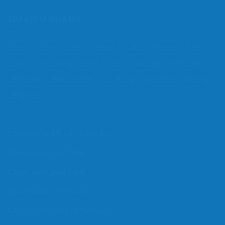
TÌM KIẾM NHANH
3zone
5zone
7zone
Bông ép
Cao su
Everon
Foam
Gấp 3
Kim Cương
Liên Á
Lò xo
Massage
Nệm cứng
Nệm mềm
Than hoạt tính
Túi độc lập
Vạn Thành
Đa tầng
Đồng Phú
Chính sách đổi trả sản phẩm
Chính sách bảo hành
Chính sách giao hàng
Chính sách kiểm hàng
Chính sách bảo mật thông tin