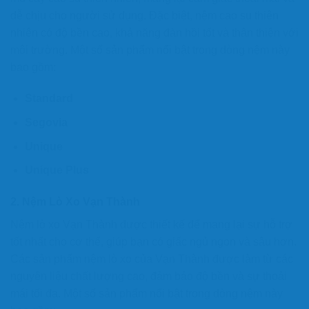
dễ chịu cho người sử dụng. Đặc biệt, nệm cao su thiên
nhiên có độ bền cao, khả năng đàn hồi tốt và thân thiện với
môi trường. Một số sản phẩm nổi bật trong dòng nệm này
bao gồm:
Standard
Segovia
Unique
Unique Plus
2.
Nệm Lò Xo Vạn Thành
Nệm lò xo Vạn Thành được thiết kế để mang lại sự hỗ trợ
tốt nhất cho cơ thể, giúp bạn có giấc ngủ ngon và sâu hơn.
Các sản phẩm nệm lò xo của Vạn Thành được làm từ các
nguyên liệu chất lượng cao, đảm bảo độ bền và sự thoải
mái tối đa. Một số sản phẩm nổi bật trong dòng nệm này