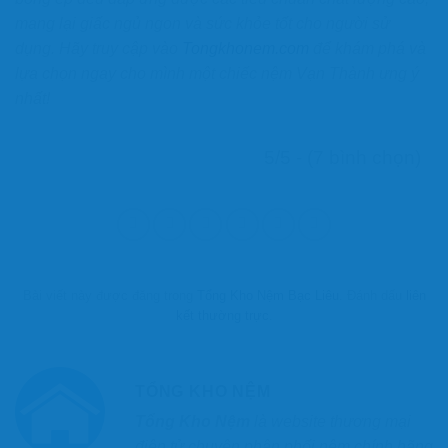
mang lại giấc ngủ ngon và sức khỏe tốt cho người sử
dụng. Hãy truy cập vào
Tongkhonem.com
để khám phá và
lựa chọn ngay cho mình một chiếc nệm Vạn Thành ưng ý
nhất!
5/5 - (7 bình chọn)
Bài viết này được đăng trong
Tổng Kho Nệm Bạc Liêu
. Đánh dấu
liên
kết thường trực
.
TỔNG KHO NỆM
Tổng Kho Nệm
là website thương mại
điện tử chuyên phân phối nệm chính hãng