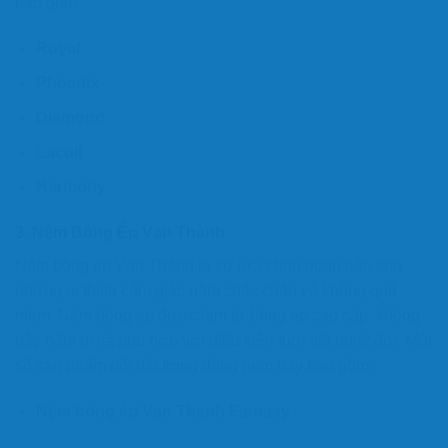
bao gồm:
Royal
Phoenix
Diamond
Lacoil
Harmony
3.
Nệm Bông Ép Vạn Thành
Nệm bông ép Vạn Thành là sự lựa chọn hoàn hảo cho
những ai thích cảm giác nằm chắc chắn và không quá
mềm. Nệm bông ép được làm từ bông ép cao cấp, không
gây hầm bí và phù hợp với điều kiện thời tiết nhiệt đới. Một
số sản phẩm nổi bật trong dòng nệm này bao gồm:
Nệm bông ép Vạn Thành
Fantasy