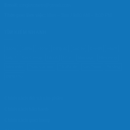
Email:
tongkhonem@gmail.com
Thời gian làm việc:
Mon – Sun / 9:00 AM – 8:00 PM
TÌM KIẾM NHANH
3zone
5zone
7zone
Bông ép
Cao su
Everon
Foam
Gấp 3
Kim Cương
Liên Á
Lò xo
Massage
Nệm cứng
Nệm mềm
Than hoạt tính
Túi độc lập
Vạn Thành
Đa tầng
Đồng Phú
Chính sách đổi trả sản phẩm
Chính sách bảo hành
Chính sách giao hàng