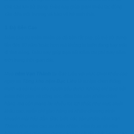
chế sau khi sử dụng. Điều này giúp giảm thiểu tác động
xấu đến môi trường và bảo vệ hệ sinh thái.
3.
Độ Bền Cao
Nệm cao su thiên nhiên có độ bền rất cao, có thể sử dụng
lên đến 10 năm hoặc hơn mà không bị biến dạng hay mất
đi tính năng. Điều này giúp bạn tiết kiệm chi phí thay nệm
mới trong thời gian dài.
Mua
nệm Vạn Thành
tại Bạc Liêu với mức chiết khấu cao
ngay tại
Tổng kho nệm Bạc Liêu
là sự lựa chọn thông
minh và tiết kiệm cho người tiêu dùng. Không chỉ giúp tiết
kiệm thời gian và công sức, đảm bảo sản phẩm chính
hãng, mà còn mang lại nhiều lợi ích khác như mức chiết
khấu cao, miễn phí giao hàng và nhiều chương trình
khuyến mãi hấp dẫn. Đặc biệt, các sản phẩm nệm Vạn
Thành như nệm cao su thiên nhiên, nệm lò xo và nệm
bông ép đều đáp ứng được các tiêu chuẩn chất lượng cao,