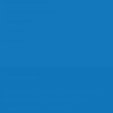
Tổng kho nệm Đồng Nai
(4)
Tổng kho nệm Đồng Tháp
(3)
Tp. Hồ Chí Minh
(21)
Vạn Thành
(14)
Đồng Phú
(1)
TỔNG KHO NỆM
Vp tại Tp.HCM:
1/47 Đường 53, P. Hiệp Bình, Tp.HCM
Kho hàng:
36/4B QL.1K,P. Đông Hòa, Tp.HCM
Hotline:
0916000204 – 0916000704