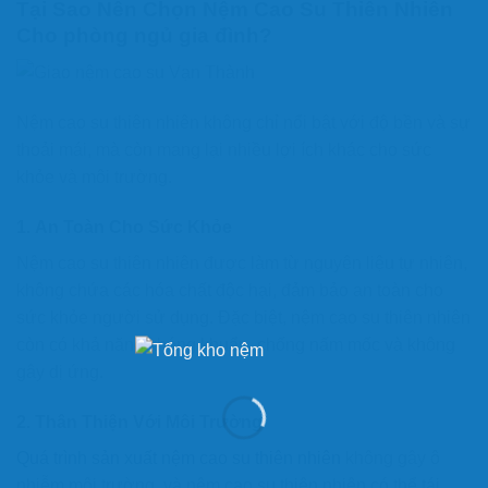
Tại Sao Nên Chọn Nệm Cao Su Thiên Nhiên
Cho phòng ngủ gia đình?
Nệm cao su thiên nhiên không chỉ nổi bật với độ bền và sự
thoải mái, mà còn mang lại nhiều lợi ích khác cho sức
khỏe và môi trường.
1.
An Toàn Cho Sức Khỏe
Nệm cao su thiên nhiên được làm từ nguyên liệu tự nhiên,
không chứa các hóa chất độc hại, đảm bảo an toàn cho
sức khỏe người sử dụng. Đặc biệt, nệm cao su thiên nhiên
còn có khả năng kháng khuẩn, chống nấm mốc và không
gây dị ứng.
2.
Thân Thiện Với Môi Trường
Quá trình sản xuất nệm cao su thiên nhiên
không gây ô
nhiễm môi trường, và nệm cao su thiên nhiên có thể tái