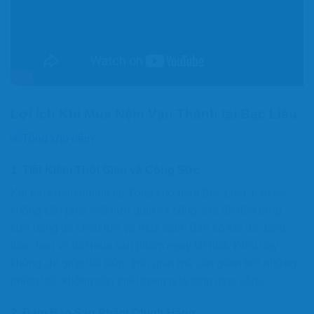
Lợi Ích Khi Mua Nệm Vạn Thành tại Bạc Liêu
1.
Tiết Kiệm Thời Gian và Công Sức
Khi mua nệm online tại Tổng kho nệm Bạc Liêu, bạn sẽ
không cần phải mất thời gian và công sức để đến từng
cửa hàng để chọn lựa và mua sắm. Bạn có thể dễ dàng
lựa chọn và đặt mua sản phẩm ngay tại nhà. Điều này
không chỉ giúp tiết kiệm thời gian mà còn giảm bớt những
phiền toái không cần thiết trong quá trình mua sắm.
2.
Đảm Bảo Sản Phẩm Chính Hãng