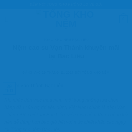
Bỏ
ĐẾN VỚI TỔNG KHO KHÔNG LO VỀ GIÁ
qua
nội
0
dung
TỔNG KHO NỆM BẠC LIÊU
Nệm cao su Vạn Thành khuyến mãi
tại Bạc Liêu
ĐĂNG VÀO
29 THÁNG 11, 2017
BỞI
TỔNG KHO NỆM
29
Th11
Khi nhắc đến việc mua nệm, một trong những lựa chọn
hàng đầu của người tiêu dùng Việt Nam chính là nệm Vạn
Thành. Đặc biệt, tại Bạc Liêu, việc mua nệm Vạn Thành trở
nên dễ dàng hơn bao giờ hết với mức chiết khấu cao ngay
tại Tổng kho nệm Bạc Liêu.