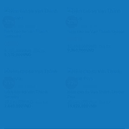
-23%
-23%
CAO SU VẠN THÀNH
CAO SU VẠN THÀNH
Nệm cao su Vạn Thành
Nệm cao su Vạn Thành Unique
Standard
Được xếp
12,160,000
VND
Giá từ:
9,360,000
VND
hạng
5.00
5
Được xếp
6,710,000
VND
Giá từ:
5,170,000
VND
sao
hạng
5.00
5
sao
-23%
-23%
CAO SU VẠN THÀNH
CAO SU VẠN THÀNH
Nệm cao su Vạn Thành
Nệm cao su Vạn Thành Unique
Segovia
Plus
10,180,000
VND
Giá từ:
20,540,000
VND
Giá từ:
7,840,000
VND
15,820,000
VND