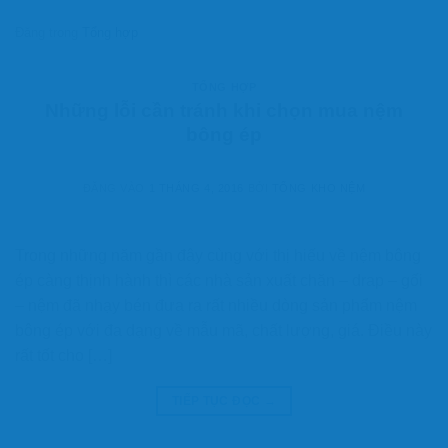
Đăng trong
Tổng hợp
TỔNG HỢP
Những lỗi cần tránh khi chọn mua nệm
bông ép
ĐĂNG VÀO
1 THÁNG 4, 2016
BỞI
TỔNG KHO NỆM
Trong những năm gần đây cùng với thị hiếu về nệm bông
ép càng thịnh hành thì các nhà sản xuất chăn – drap – gối
– nệm đã nhạy bén đưa ra rất nhiều dòng sản phẩm nệm
bông ép với đa dạng về mẫu mã, chất lượng, giá. Điều này
rất tốt cho […]
TIẾP TỤC ĐỌC
→