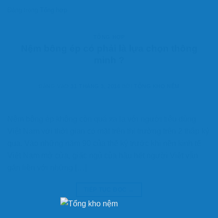
Đăng trong
Tổng hợp
TỔNG HỢP
Nệm bông ép có phải là lựa chọn thông
minh ?
ĐĂNG VÀO
31 THÁNG 3, 2016
BỞI
TỔNG KHO NỆM
Nệm bông ép không còn quá xa lạ với người tiêu dùng
Việt Nam với thời gian có mặt trên thị trường trên 2 thập kỷ
qua. Vào những năm 90 của thế kỷ trước khi nền kinh tế
Việt Nam mở cửa, giấc ngủ của hầu hết người Việt vẫn
gắn liền với những […]
TIẾP TỤC ĐỌC
→