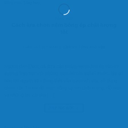
Đăng trong
Tổng hợp
TỔNG HỢP
Cách lựa chọn nệm bông ép chất lượng
tốt
ĐĂNG VÀO
31 THÁNG 3, 2016
BỞI
TỔNG KHO NỆM
Người Hàn Quốc đã đưa sản phẩm nệm bông ép vào thị
trường Việt Nam từ những năm 90 của thế kỷ trước, khi đó
hầu hết người tiêu dùng Việt vẫn quen với việc sử dụng
chiếu cói. Từ khi đó, nệm bông ép với chất lượng, độ bền
và những lợi ích cho […]
TIẾP TỤC ĐỌC
→
Đăng trong
Tổng hợp