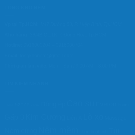
TỔNG KHO NỆM
Vp tại Tp.HCM:
1/47 Đường 53, P. Hiệp Bình, Tp.HCM
Kho hàng:
36/4B QL.1K,P. Đông Hòa, Tp.HCM
Hotline:
0916000204 – 0916000704
Email:
tongkhonem@gmail.com
Thời gian làm việc:
Mon – Sun / 9:00 AM – 8:00 PM
TÌM KIẾM NHANH
Cao su
Bông ép
Everon
5zone
Foam
3zone
7zone
Lò xo
Kim Cương
Gấp 3
Liên Á
Massage
Nệm mềm
Túi
Nệm cứng
Than hoạt tính