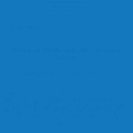
TIẾP TỤC ĐỌC
→
Đăng trong
Tổng hợp
TỔNG HỢP
Những sai lầm khi nhân viên văn phòng
ngủ trưa.
ĐĂNG VÀO
7 THÁNG 4, 2016
BỞI
TỔNG KHO NỆM
Các nhà khoa học đã chứng minh rằng ngủ trưa là rất cần
thiết với con người, đặc biệt là những người làm việc đầu
óc nhiều. Khi bạn ngủ trưa thì cơ thể sẽ có thời gian nghỉ
ngơi, lấy lại năng lượng, giúp nhân viên văn phòng tỉnh
táo, sáng suốt trong vào […]