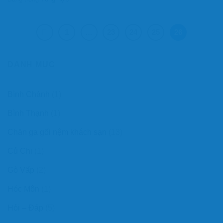
1
…
23
24
25
26
DANH MỤC
Bình Chánh
(1)
Bình Thạnh
(1)
Chăn ga gối nệm khách sạn
(13)
Củ Chi
(1)
Gò Vấp
(2)
Hóc Môn
(1)
Hỏi – Đáp
(5)