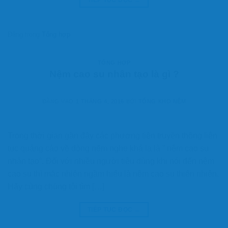
Đăng trong
Tổng hợp
TỔNG HỢP
Nệm cao su nhân tạo là gì ?
ĐĂNG VÀO
1 THÁNG 4, 2016
BỞI
TỔNG KHO NỆM
Trong thời gian gần đây các phương tiện truyền thông liên
tục quảng cáo về dòng nếm nghe khá lạ là ” nệm cao su
nhân tạo”. Đối với nhiều người tiêu dùng khi nói đến nệm
cao su thì mặc nhiên ngầm hiểu là nệm cao su thiên nhiên.
Hãy cùng chúng tôi tìm […]
TIẾP TỤC ĐỌC
→