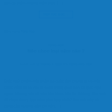
bạn có thêm những kiến thức […]
TIẾP TỤC ĐỌC
→
Đăng trong
Tổng hợp
TỔNG HỢP
Nên chọn loại nệm nào ?
ĐĂNG VÀO
12 THÁNG 4, 2016
BỞI
TỔNG KHO NỆM
Giấc ngủ chiếm một phần ba cuộc đời chúng ta và một
chiếc nệm tốt là yếu tố quan trọng giúp bạn có giấc ngủ
ngon. Nhưng với vô vàn lựa chọn trên thị trường, làm sao
để chọn được loại nệm phù hợp nhất? Bài viết này sẽ
cung cấp hướng dẫn chi tiết […]