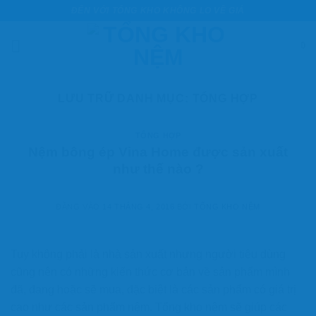
Bỏ
ĐẾN VỚI TỔNG KHO KHÔNG LO VỀ GIÁ
qua
nội
0
dung
LƯU TRỮ DANH MỤC:
TỔNG HỢP
TỔNG HỢP
Nệm bông ép Vina Home được sản xuất
như thế nào ?
ĐĂNG VÀO
14 THÁNG 4, 2016
BỞI
TỔNG KHO NỆM
Tuy không phải là nhà sản xuất nhưng người tiêu dùng
cũng nên có những kiến thức cơ bản về sản phẩm mình
đã, đang hoặc sẽ mua, đặc biệt là các sản phẩm có giá trị
cao như các sản phẩm nệm. Tổng kho nệm sẽ giúp các