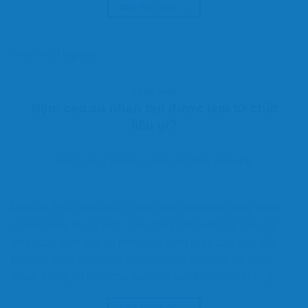
TIẾP TỤC ĐỌC
→
Đăng trong
Tổng hợp
TỔNG HỢP
Nệm cao su nhân tạo được làm từ chất
liệu gì?
ĐĂNG VÀO
2 THÁNG 4, 2016
BỞI
TỔNG KHO NỆM
Mousse PolyUrethane là một chất liệu thông dụng trong
ngành trang trí nội thất . Các sản phẩm nội thất cao cấp
như sofa, nệm cao su nhân tạo, nệm lò xo cao cấp đều
phải sử dụng Mousse PolyUrethane với mức độ khác
nhau. Trong đó nệm cao su nhân tạo được làm từ […]
TIẾP TỤC ĐỌC
→